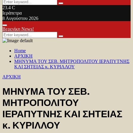
Search
Search
for:
23.4
C
Ιεράπετρα
8 Αυγούστου 2026
Facebook
Twitter
Youtube
Primary
Βερενίκη News!
Menu
Search
Search
for:
Home
ΑΡΧΙΚΗ
ΜΗΝΥΜΑ ΤΟΥ ΣΕΒ. ΜΗΤΡΟΠΟΛΙΤΟΥ ΙΕΡΑΠΥΤΝΗΣ
ΚΑΙ ΣΗΤΕΙΑΣ κ. ΚΥΡΙΛΛΟΥ
ΑΡΧΙΚΗ
ΜΗΝΥΜΑ ΤΟΥ ΣΕΒ.
ΜΗΤΡΟΠΟΛΙΤΟΥ
ΙΕΡΑΠΥΤΝΗΣ ΚΑΙ ΣΗΤΕΙΑΣ
κ. ΚΥΡΙΛΛΟΥ