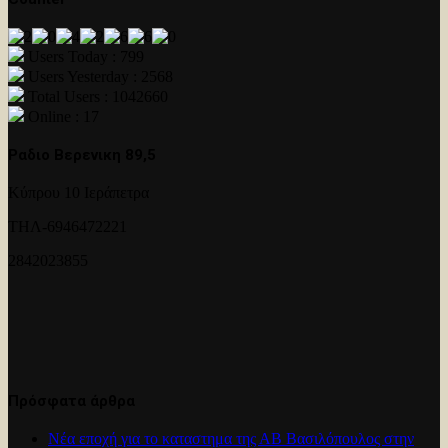
Users Today : 799
Users Yesterday : 2568
Total Users : 1042660
Online : 17
Ραδιο Βερενικη 89,5
Κύπρου 10 Ιεράπετρα
ΤΗΛ-6946472221
2842023855
Πρόσφατα άρθρα
Νέα εποχή για το καταστημα της ΑΒ Βασιλόπουλος στην