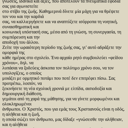
γνώσεις, ιδανικά και αξίες, που αποτελούν τα πνευματικά εφόδιά
σας για αγωνιστείτε
στο στίβο της ζωής. Καθημερινά δίνετε μία μάχη για να θρέψετε
τον νου και την καρδιά
σας, να καλλιεργήσετε και να αναπτύξετε ισόρροπα τη νοητική,
συναισθηματική και
κοινωνική υπόστασή σας, μέσα από τη γνώση, τη συνεργασία, τη
συμπόρευση και την
αποδοχή του άλλου.
Ζείτε την ωραιότερη περίοδο της ζωής σας, γι’ αυτό αδράξετε την
ομορφιά της
κάθε ημέρας στο σχολείο. Ένα αρχαίο ρητό συμβουλεύει «φείδου
χρόνου», δηλ. να
λυπάσαι να ξοδεύεις άσκοπα τον πολύτιμο χρόνο σου, να τον
υπολογίζεις, ο οποίος
μοιάζει με ορμητικό ποτάμι που ποτέ δεν επιτρέφει πίσω. Σας
προτρέπω, λοιπόν, να
ξεκινήσετε τη νέα σχολική χρονιά με ελπίδα, αισιοδοξία και
δημιουργική διάθεση,
γεμάτοι από τη χαρά της μάθησης, για να γίνετε μορφωμένοι και
ολοκληρωμένοι
άνθρωποι. Ο Χριστός, που για εμάς τους Χριστιανούς είναι η οδός,
η αλήθεια και η ζωή,
η οποία σώζει τον άνθρωπο, μας δίδαξε «γνώσεσθε την αλήθειαν,
και η αλήθεια