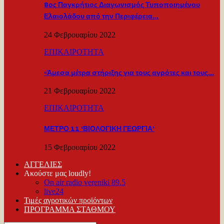
8ος Παγκρήτιος Διαγωνισμός Τυποποιημένου
Ελαιολάδου από την Περιφέρεια…
24 Φεβρουαρίου 2022
ΕΠΙΚΑΙΡΟΤΗΤΑ
«Άμεσα μέτρα στήριξης για τους αγρότες και τους…
21 Φεβρουαρίου 2022
ΕΠΙΚΑΙΡΟΤΗΤΑ
ΜΕΤΡΟ 11 ‘ΒΙΟΛΟΓΙΚΗ ΓΕΩΡΓΙΑ’
15 Φεβρουαρίου 2022
ΑΓΓΕΛΙΕΣ
Ακούστε μας loudly!
On air radio vereniki 89.5
live24
Τιμές αγροτικών προϊόντων
ΠΡΟΓΡΑΜΜΑ ΣΤΑΘΜΟΥ