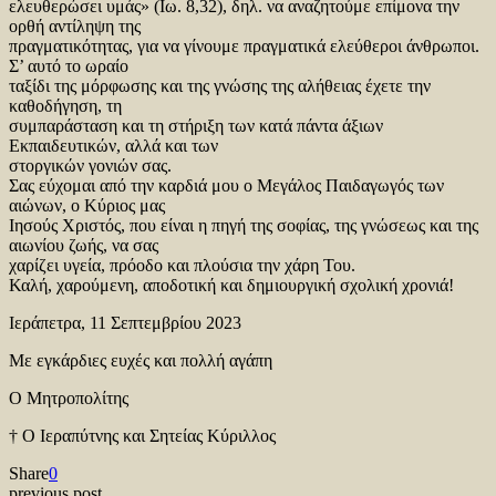
ελευθερώσει υμάς» (Ιω. 8,32), δηλ. να αναζητούμε επίμονα την
ορθή αντίληψη της
πραγματικότητας, για να γίνουμε πραγματικά ελεύθεροι άνθρωποι.
Σ’ αυτό το ωραίο
ταξίδι της μόρφωσης και της γνώσης της αλήθειας έχετε την
καθοδήγηση, τη
συμπαράσταση και τη στήριξη των κατά πάντα άξιων
Εκπαιδευτικών, αλλά και των
στοργικών γονιών σας.
Σας εύχομαι από την καρδιά μου ο Μεγάλος Παιδαγωγός των
αιώνων, ο Κύριος μας
Ιησούς Χριστός, που είναι η πηγή της σοφίας, της γνώσεως και της
αιωνίου ζωής, να σας
χαρίζει υγεία, πρόοδο και πλούσια την χάρη Του.
Καλή, χαρούμενη, αποδοτική και δημιουργική σχολική χρονιά!
Ιεράπετρα, 11 Σεπτεμβρίου 2023
Με εγκάρδιες ευχές και πολλή αγάπη
Ο Μητροπολίτης
† Ο Ιεραπύτνης και Σητείας Κύριλλος
Share
0
previous post