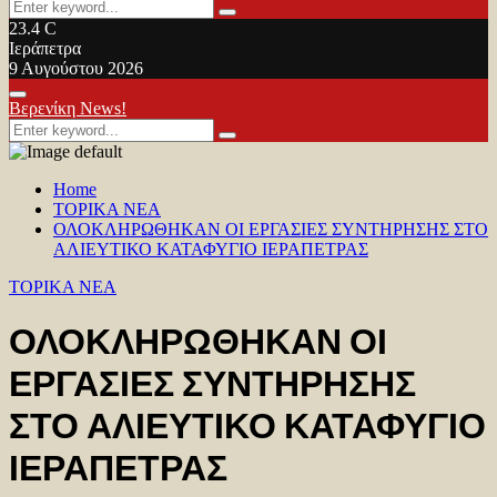
Search
Search
for:
23.4
C
Ιεράπετρα
9 Αυγούστου 2026
Facebook
Twitter
Youtube
Primary
Βερενίκη News!
Menu
Search
Search
for:
Home
TOPIKA NEA
ΟΛΟΚΛΗΡΩΘΗΚΑΝ ΟΙ ΕΡΓΑΣΙΕΣ ΣΥΝΤΗΡΗΣΗΣ ΣΤΟ
ΑΛΙΕΥΤΙΚΟ ΚΑΤΑΦΥΓΙΟ ΙΕΡΑΠΕΤΡΑΣ
TOPIKA NEA
ΟΛΟΚΛΗΡΩΘΗΚΑΝ ΟΙ
ΕΡΓΑΣΙΕΣ ΣΥΝΤΗΡΗΣΗΣ
ΣΤΟ ΑΛΙΕΥΤΙΚΟ ΚΑΤΑΦΥΓΙΟ
ΙΕΡΑΠΕΤΡΑΣ