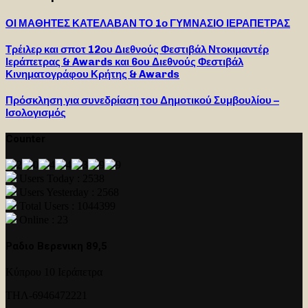
ΟΙ ΜΑΘΗΤΕΣ ΚΑΤΕΛΑΒΑΝ ΤΟ 1ο ΓΥΜΝΑΣΙΟ ΙΕΡΑΠΕΤΡΑΣ
Τρέιλερ και σποτ 12ου Διεθνούς Φεστιβάλ Ντοκιμαντέρ
Ιεράπετρας & Awards και 6ου Διεθνούς Φεστιβάλ
Κινηματογράφου Κρήτης & Awards
Πρόσκληση για συνεδρίαση του Δημοτικού Συμβουλίου –
Ισολογισμός
Counter
Users Today : 2538
Users Yesterday : 2568
Total Users : 1044399
Online : 23
Ραδιο Βερενικη 89,5
Κύπρου 10 Ιεράπετρα
ΤΗΛ-6946472221