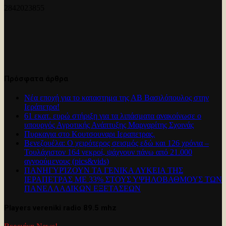
2842023855
Πρόσφατα άρθρα
Νέα εποχή για το καταστημα της ΑΒ Βασιλόπουλος στην
Ιεράπετρα!
61 εκατ. ευρώ στήριξη για τα λιπάσματα ανακοίνωσε ο
υπουργός Αγροτικής Ανάπτυξης Μαργαρίτης Σχοινάς
Πυρκαγια στο Κουτσουναρι Ιεραπετρας.
Βενεζουέλα: Ο χειρότερος σεισμός εδώ και 126 χρόνια –
Τουλάχιστον 164 νεκροί, ψάχνουν πάνω από 21.000
αγνοούμενους (pics&vids)
ΠΑΝΗΓΥΡΊΖΟΥΝ ΤΑ ΓΕΝΙΚΑ ΛΥΚΕΙΑ ΤΗΣ
ΙΕΡΑΠΕΤΡΑΣ ΜΕ 33% ΣΤΟΥΣ ΥΨΗΛΟΒΑΘΜΟΥΣ ΤΩΝ
ΠΑΝΕΛΛΑΔΙΚΩΝ ΕΞΕΤΑΣΕΩΝ
Players vereniki radio 89.5 mhz