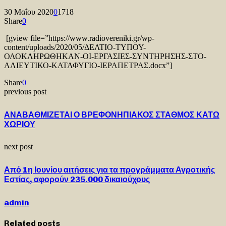
30 Μαΐου 2020
0
1718
Share
0
[gview file=”https://www.radiovereniki.gr/wp-
content/uploads/2020/05/ΔΕΛΤΙΟ-ΤΥΠΟΥ-
ΟΛΟΚΛΗΡΩΘΗΚΑΝ-ΟΙ-ΕΡΓΑΣΙΕΣ-ΣΥΝΤΗΡΗΣΗΣ-ΣΤΟ-
ΑΛΙΕΥΤΙΚΟ-ΚΑΤΑΦΥΓΙΟ-ΙΕΡΑΠΕΤΡΑΣ.docx”]
Share
0
previous post
ΑΝΑΒΑΘΜΙΖΕΤΑΙ Ο ΒΡΕΦΟΝΗΠΙΑΚΟΣ ΣΤΑΘΜΟΣ ΚΑΤΩ
ΧΩΡΙΟΥ
next post
Από 1η Ιουνίου αιτήσεις για τα προγράμματα Αγροτικής
Εστίας, αφορούν 235.000 δικαιούχους
admin
Related posts