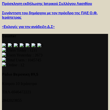
Πρόσκληση εκδήλωσης Ιατρικού Συλλόγου Λασιθίου
Συνάντηση του δημάρχου με τον πρόεδρο της ΠΑΕ Ο.Φ.
Ιεράπετρας
«Εκλογές για την ανάδειξη Δ.Σ»
Counter
Users Today : 1211
Users Yesterday : 2673
Total Users : 1045745
Online : 12
Ραδιο Βερενικη 89,5
Κύπρου 10 Ιεράπετρα
ΤΗΛ-6946472221
2842023855