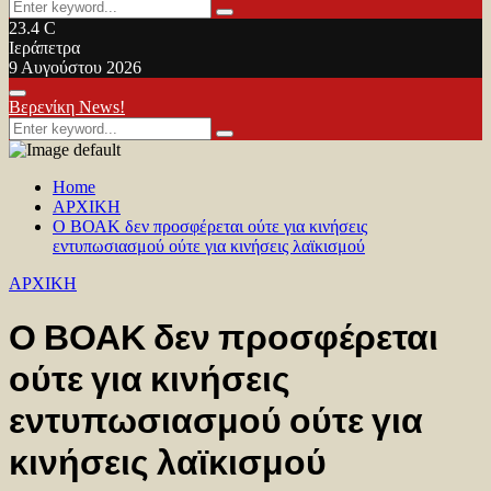
Search
Search
for:
23.4
C
Ιεράπετρα
9 Αυγούστου 2026
Facebook
Twitter
Youtube
Primary
Βερενίκη News!
Menu
Search
Search
for:
Home
ΑΡΧΙΚΗ
Ο ΒΟΑΚ δεν προσφέρεται ούτε για κινήσεις
εντυπωσιασμού ούτε για κινήσεις λαϊκισμού
ΑΡΧΙΚΗ
Ο ΒΟΑΚ δεν προσφέρεται
ούτε για κινήσεις
εντυπωσιασμού ούτε για
κινήσεις λαϊκισμού