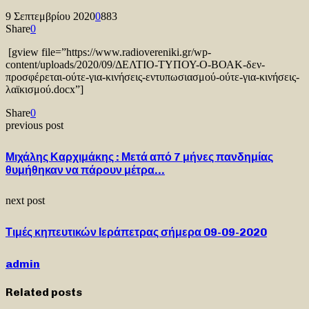
9 Σεπτεμβρίου 2020
0
883
Share
0
[gview file=”https://www.radiovereniki.gr/wp-
content/uploads/2020/09/ΔΕΛΤΙΟ-ΤΥΠΟΥ-Ο-ΒΟΑΚ-δεν-
προσφέρεται-ούτε-για-κινήσεις-εντυπωσιασμού-ούτε-για-κινήσεις-
λαϊκισμού.docx”]
Share
0
previous post
Μιχάλης Καρχιμάκης : Μετά από 7 μήνες πανδημίας
θυμήθηκαν να πάρουν μέτρα…
next post
Τιμές κηπευτικών Ιεράπετρας σήμερα 09-09-2020
admin
Related posts