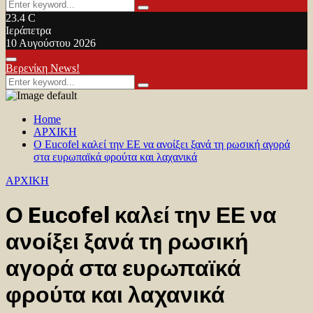
Search
Search
for:
23.4
C
Ιεράπετρα
10 Αυγούστου 2026
Facebook
Twitter
Youtube
Primary
Βερενίκη News!
Menu
Search
Search
for:
Home
ΑΡΧΙΚΗ
Ο Eucofel καλεί την ΕΕ να ανοίξει ξανά τη ρωσική αγορά
στα ευρωπαϊκά φρούτα και λαχανικά
ΑΡΧΙΚΗ
Ο Eucofel καλεί την ΕΕ να
ανοίξει ξανά τη ρωσική
αγορά στα ευρωπαϊκά
φρούτα και λαχανικά