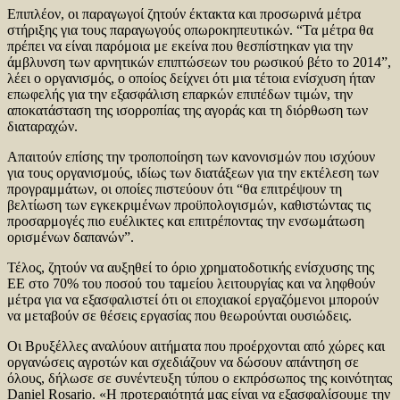
Επιπλέον, οι παραγωγοί ζητούν έκτακτα και προσωρινά μέτρα
στήριξης για τους παραγωγούς οπωροκηπευτικών. “Τα μέτρα θα
πρέπει να είναι παρόμοια με εκείνα που θεσπίστηκαν για την
άμβλυνση των αρνητικών επιπτώσεων του ρωσικού βέτο το 2014”,
λέει ο οργανισμός, ο οποίος δείχνει ότι μια τέτοια ενίσχυση ήταν
επωφελής για την εξασφάλιση επαρκών επιπέδων τιμών, την
αποκατάσταση της ισορροπίας της αγοράς και τη διόρθωση των
διαταραχών.
Απαιτούν επίσης την τροποποίηση των κανονισμών που ισχύουν
για τους οργανισμούς, ιδίως των διατάξεων για την εκτέλεση των
προγραμμάτων, οι οποίες πιστεύουν ότι “θα επιτρέψουν τη
βελτίωση των εγκεκριμένων προϋπολογισμών, καθιστώντας τις
προσαρμογές πιο ευέλικτες και επιτρέποντας την ενσωμάτωση
ορισμένων δαπανών”.
Τέλος, ζητούν να αυξηθεί το όριο χρηματοδοτικής ενίσχυσης της
ΕΕ στο 70% του ποσού του ταμείου λειτουργίας και να ληφθούν
μέτρα για να εξασφαλιστεί ότι οι εποχιακοί εργαζόμενοι μπορούν
να μεταβούν σε θέσεις εργασίας που θεωρούνται ουσιώδεις.
Οι Βρυξέλλες αναλύουν αιτήματα που προέρχονται από χώρες και
οργανώσεις αγροτών και σχεδιάζουν να δώσουν απάντηση σε
όλους, δήλωσε σε συνέντευξη τύπου ο εκπρόσωπος της κοινότητας
Daniel Rosario. «Η προτεραιότητά μας είναι να εξασφαλίσουμε την