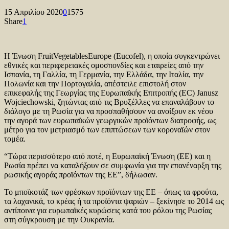
15 Απριλίου 2020
0
1575
Share
1
Η Ένωση FruitVegetablesEurope (Eucofel), η οποία συγκεντρώνει
εθνικές και περιφερειακές ομοσπονδίες και εταιρείες από την
Ισπανία, τη Γαλλία, τη Γερμανία, την Ελλάδα, την Ιταλία, την
Πολωνία και την Πορτογαλία, απέστειλε επιστολή στον
επικεφαλής της Γεωργίας της Ευρωπαϊκής Επιτροπής (EC) Janusz
Wojciechowski, ζητώντας από τις Βρυξέλλες να επαναλάβουν το
διάλογο με τη Ρωσία για να προσπαθήσουν να ανοίξουν εκ νέου
την αγορά των ευρωπαϊκών γεωργικών προϊόντων διατροφής, ως
μέτρο για τον μετριασμό των επιπτώσεων των κοροναϊών στον
τομέα.
“Τώρα περισσότερο από ποτέ, η Ευρωπαϊκή Ένωση (ΕΕ) και η
Ρωσία πρέπει να καταλήξουν σε συμφωνία για την επανέναρξη της
ρωσικής αγοράς προϊόντων της ΕΕ”, δήλωσαν.
Το μποϊκοτάζ των φρέσκων προϊόντων της ΕΕ – όπως τα φρούτα,
τα λαχανικά, το κρέας ή τα προϊόντα ψαριών – ξεκίνησε το 2014 ως
αντίποινα για ευρωπαϊκές κυρώσεις κατά του ρόλου της Ρωσίας
στη σύγκρουση με την Ουκρανία.