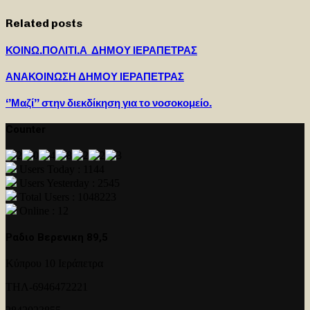
Related posts
ΚΟΙΝΩ.ΠΟΛΙΤΙ.Α ΔΗΜΟΥ ΙΕΡΑΠΕΤΡΑΣ
ΑΝΑΚΟΙΝΩΣΗ ΔΗΜΟΥ ΙΕΡΑΠΕΤΡΑΣ
‘’Μαζί’’ στην διεκδίκηση για το νοσοκομείο.
Counter
Users Today : 1144
Users Yesterday : 2545
Total Users : 1048223
Online : 12
Ραδιο Βερενικη 89,5
Κύπρου 10 Ιεράπετρα
ΤΗΛ-6946472221