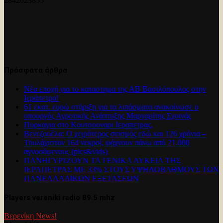
2842023855
Πρόσφατα άρθρα
Νέα εποχή για το καταστημα της ΑΒ Βασιλόπουλος στην
Ιεράπετρα!
61 εκατ. ευρώ στήριξη για τα λιπάσματα ανακοίνωσε ο
υπουργός Αγροτικής Ανάπτυξης Μαργαρίτης Σχοινάς
Πυρκαγια στο Κουτσουναρι Ιεραπετρας.
Βενεζουέλα: Ο χειρότερος σεισμός εδώ και 126 χρόνια –
Τουλάχιστον 164 νεκροί, ψάχνουν πάνω από 21.000
αγνοούμενους (pics&vids)
ΠΑΝΗΓΥΡΊΖΟΥΝ ΤΑ ΓΕΝΙΚΑ ΛΥΚΕΙΑ ΤΗΣ
ΙΕΡΑΠΕΤΡΑΣ ΜΕ 33% ΣΤΟΥΣ ΥΨΗΛΟΒΑΘΜΟΥΣ ΤΩΝ
ΠΑΝΕΛΛΑΔΙΚΩΝ ΕΞΕΤΑΣΕΩΝ
Players vereniki radio 89.5 mhz
Βερενίκη News!