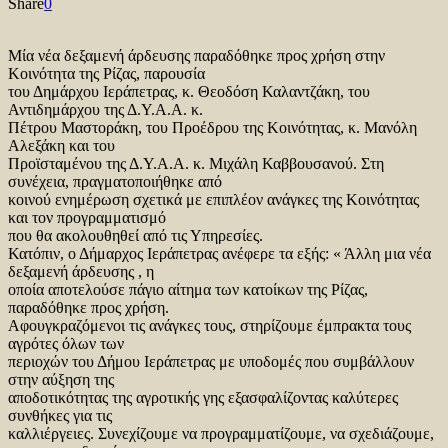
Share
0
Μία νέα δεξαμενή άρδευσης παραδόθηκε προς χρήση στην
Κοινότητα της Ρίζας, παρουσία
του Δημάρχου Ιεράπετρας, κ. Θεοδόση Καλαντζάκη, του
Αντιδημάρχου της Δ.Υ.Α.Α. κ.
Πέτρου Μαστοράκη, του Προέδρου της Κοινότητας, κ. Μανόλη
Αλεξάκη και του
Προϊσταμένου της Δ.Υ.Α.Α. κ. Μιχάλη Καββουσανού. Στη
συνέχεια, πραγματοποιήθηκε από
κοινού ενημέρωση σχετικά με επιπλέον ανάγκες της Κοινότητας
και τον προγραμματισμό
που θα ακολουθηθεί από τις Υπηρεσίες.
Κατόπιν, ο Δήμαρχος Ιεράπετρας ανέφερε τα εξής: « Άλλη μια νέα
δεξαμενή άρδευσης , η
οποία αποτελούσε πάγιο αίτημα των κατοίκων της Ρίζας,
παραδόθηκε προς χρήση.
Αφουγκραζόμενοι τις ανάγκες τους, στηρίζουμε έμπρακτα τους
αγρότες όλων των
περιοχών του Δήμου Ιεράπετρας με υποδομές που συμβάλλουν
στην αύξηση της
αποδοτικότητας της αγροτικής γης εξασφαλίζοντας καλύτερες
συνθήκες για τις
καλλιέργειες. Συνεχίζουμε να προγραμματίζουμε, να σχεδιάζουμε,