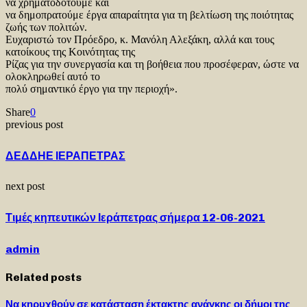
να χρηματοδοτούμε και
να δημοπρατούμε έργα απαραίτητα για τη βελτίωση της ποιότητας
ζωής των πολιτών.
Ευχαριστώ τον Πρόεδρο, κ. Μανόλη Αλεξάκη, αλλά και τους
κατοίκους της Κοινότητας της
Ρίζας για την συνεργασία και τη βοήθεια που προσέφεραν, ώστε να
ολοκληρωθεί αυτό το
πολύ σημαντικό έργο για την περιοχή».
Share
0
previous post
ΔΕΔΔΗΕ ΙΕΡΑΠΕΤΡΑΣ
next post
Τιμές κηπευτικών Ιεράπετρας σήμερα 12-06-2021
admin
Related posts
Να κηρυχθούν σε κατάσταση έκτακτης ανάγκης οι δήμοι της