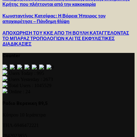
Κρήτης που πλήττονται από την κακοκαιρία
Κωνσταντίνος Κατσίφας: Η Βόρεια Ήπειρος τον
αποχαιρέτησε – Πάνδημη θλίψη
ΑΠΟΧΩΡΗΣΗ ΤΟΥ ΚΚΕ ΑΠΟ ΤΗ ΒΟΥΛΗ ΚΑΤΑΓΓΕΛΟΝΤΑΣ
ΤΟ ΜΠΑΡΑΖ ΤΡΟΠΟΛΟΓΙΩΝ ΚΑΙ ΤΙΣ ΕΚΦΥΛΙΣΤΙΚΕΣ
ΔΙΑΔΙΚΑΣΙΕΣ
Counter
Users Today : 995
Users Yesterday : 2673
Total Users : 1045529
Online : 24
Ραδιο Βερενικη 89,5
Κύπρου 10 Ιεράπετρα
ΤΗΛ-6946472221
2842023855