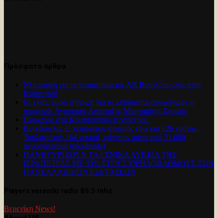
Πρόσφατα άρθρα
Νέα εποχή για το καταστημα της ΑΒ Βασιλόπουλος στην
Ιεράπετρα!
61 εκατ. ευρώ στήριξη για τα λιπάσματα ανακοίνωσε ο
υπουργός Αγροτικής Ανάπτυξης Μαργαρίτης Σχοινάς
Πυρκαγια στο Κουτσουναρι Ιεραπετρας.
Βενεζουέλα: Ο χειρότερος σεισμός εδώ και 126 χρόνια –
Τουλάχιστον 164 νεκροί, ψάχνουν πάνω από 21.000
αγνοούμενους (pics&vids)
ΠΑΝΗΓΥΡΊΖΟΥΝ ΤΑ ΓΕΝΙΚΑ ΛΥΚΕΙΑ ΤΗΣ
ΙΕΡΑΠΕΤΡΑΣ ΜΕ 33% ΣΤΟΥΣ ΥΨΗΛΟΒΑΘΜΟΥΣ ΤΩΝ
ΠΑΝΕΛΛΑΔΙΚΩΝ ΕΞΕΤΑΣΕΩΝ
Players vereniki radio 89.5 mhz
Βερενίκη News!
About US