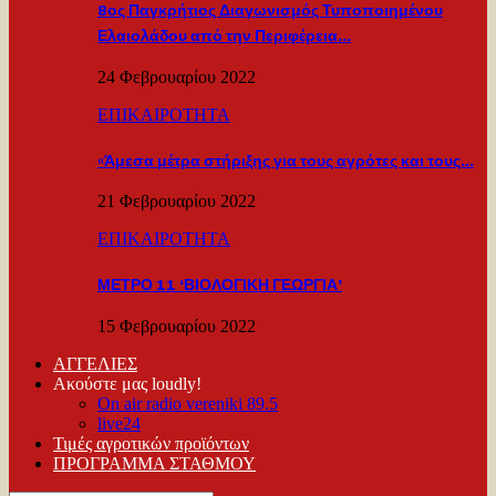
8ος Παγκρήτιος Διαγωνισμός Τυποποιημένου
Ελαιολάδου από την Περιφέρεια…
24 Φεβρουαρίου 2022
ΕΠΙΚΑΙΡΟΤΗΤΑ
«Άμεσα μέτρα στήριξης για τους αγρότες και τους…
21 Φεβρουαρίου 2022
ΕΠΙΚΑΙΡΟΤΗΤΑ
ΜΕΤΡΟ 11 ‘ΒΙΟΛΟΓΙΚΗ ΓΕΩΡΓΙΑ’
15 Φεβρουαρίου 2022
ΑΓΓΕΛΙΕΣ
Ακούστε μας loudly!
On air radio vereniki 89.5
live24
Τιμές αγροτικών προϊόντων
ΠΡΟΓΡΑΜΜΑ ΣΤΑΘΜΟΥ