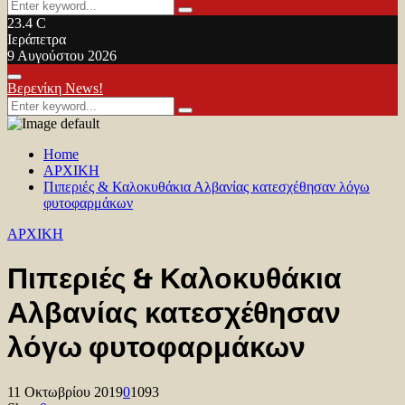
Search
Search
for:
23.4
C
Ιεράπετρα
9 Αυγούστου 2026
Facebook
Twitter
Youtube
Primary
Βερενίκη News!
Menu
Search
Search
for:
Home
ΑΡΧΙΚΗ
Πιπεριές & Καλοκυθάκια Αλβανίας κατεσχέθησαν λόγω
φυτοφαρμάκων
ΑΡΧΙΚΗ
Πιπεριές & Καλοκυθάκια
Αλβανίας κατεσχέθησαν
λόγω φυτοφαρμάκων
11 Οκτωβρίου 2019
0
1093