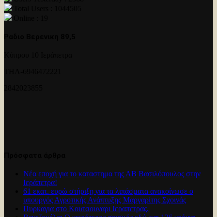
Total Users : 1044505
Online : 19
Ραδιο Βερενικη 89,5
Κύπρου 10 Ιεράπετρα
ΤΗΛ-6946472221
2842023855
Πρόσφατα άρθρα
Νέα εποχή για το καταστημα της ΑΒ Βασιλόπουλος στην
Ιεράπετρα!
61 εκατ. ευρώ στήριξη για τα λιπάσματα ανακοίνωσε ο
υπουργός Αγροτικής Ανάπτυξης Μαργαρίτης Σχοινάς
Πυρκαγια στο Κουτσουναρι Ιεραπετρας.