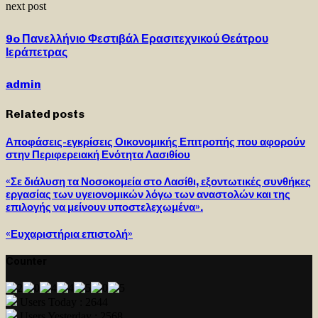
next post
9o Πανελλήνιο Φεστιβάλ Ερασιτεχνικού Θεάτρου
Ιεράπετρας
admin
Related posts
Αποφάσεις-εγκρίσεις Οικονομικής Επιτροπής που αφορούν
στην Περιφερειακή Ενότητα Λασιθίου
«Σε διάλυση τα Νοσοκομεία στο Λασίθι, εξοντωτικές συνθήκες
εργασίας των υγειονομικών λόγω των αναστολών και της
επιλογής να μείνουν υποστελεχωμένα».
«Ευχαριστήρια επιστολή»
Counter
Users Today : 2644
Users Yesterday : 2568