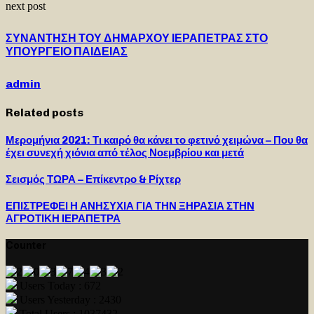
next post
ΣΥΝΑΝΤΗΣΗ ΤΟΥ ΔΗΜΑΡΧΟΥ ΙΕΡΑΠΕΤΡΑΣ ΣΤΟ
ΥΠΟΥΡΓΕΙΟ ΠΑΙΔΕΙΑΣ
admin
Related posts
Μερομήνια 2021: Τι καιρό θα κάνει το φετινό χειμώνα – Που θα
έχει συνεχή χιόνια από τέλος Νοεμβρίου και μετά
Σεισμός ΤΩΡΑ – Επίκεντρο & Ρίχτερ
ΕΠΙΣΤΡΕΦΕΙ Η ΑΝΗΣΥΧΙΑ ΓΙΑ ΤΗΝ ΞΗΡΑΣΙΑ ΣΤΗΝ
ΑΓΡΟΤΙΚΗ ΙΕΡΑΠΕΤΡΑ
Counter
Users Today : 672
Users Yesterday : 2430
Total Users : 1037432