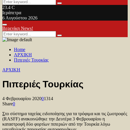
Search
Search
for:
23.4
C
Ιεράπετρα
6 Αυγούστου 2026
Facebook
Twitter
Youtube
Primary
Βερενίκη News!
Menu
Search
Search
for:
Home
ΑΡΧΙΚΗ
Πιπεριές Τουρκίας
ΑΡΧΙΚΗ
Πιπεριές Τουρκίας
4 Φεβρουαρίου 2020
0
1314
Share
0
Σ
το σύστημα ταχείας ειδοποίησης για τα τρόφιμα και τις ζωοτροφές
(RASFF) ανακοινώθηκε την Δευτέρα 3 Φεβρουαρίου η
καταστροφή δύο φορτίων πιπεριών από την Τουρκία λόγω
υπερβολικής παρουσίας φυτοφαρμάκων.