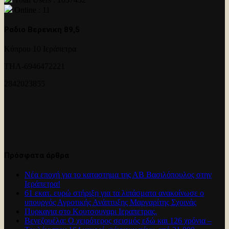
Online : 11
Ραδιο Βερενικη 89,5
Κύπρου 10 Ιεράπετρα
ΤΗΛ-6946472221
2842023855
Πρόσφατα άρθρα
Νέα εποχή για το καταστημα της ΑΒ Βασιλόπουλος στην
Ιεράπετρα!
61 εκατ. ευρώ στήριξη για τα λιπάσματα ανακοίνωσε ο
υπουργός Αγροτικής Ανάπτυξης Μαργαρίτης Σχοινάς
Πυρκαγια στο Κουτσουναρι Ιεραπετρας.
Βενεζουέλα: Ο χειρότερος σεισμός εδώ και 126 χρόνια –