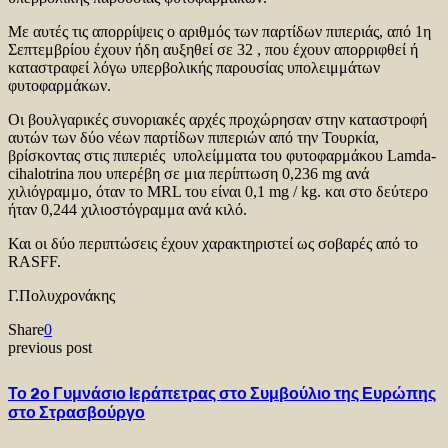
Με αυτές τις απορρίψεις ο αριθμός των παρτίδων πιπεριάς, από 1η
Σεπτεμβρίου έχουν ήδη αυξηθεί σε 32 , που έχουν απορριφθεί ή
καταστραφεί λόγω υπερβολικής παρουσίας υπολειμμάτων
φυτοφαρμάκων.
Οι βουλγαρικές συνοριακές αρχές προχώρησαν στην καταστροφή
αυτών των δύο νέων παρτίδων πιπεριών από την Τουρκία,
βρίσκοντας στις πιπεριές υπολείμματα του φυτοφαρμάκου Lamda-
cihalotrina που υπερέβη σε μια περίπτωση 0,236 mg ανά
χιλιόγραμμο, όταν το MRL του είναι 0,1 mg / kg. και στο δεύτερο
ήταν 0,244 χιλιοστόγραμμα ανά κιλό.
Και οι δύο περιπτώσεις έχουν χαρακτηριστεί ως σοβαρές από το
RASFF.
Γ.Πολυχρονάκης
Share
0
previous post
Το 2ο Γυμνάσιο Ιεράπετρας στο Συμβούλιο της Ευρώπης
στο Στρασβούργο