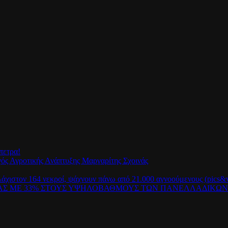
πετρα!
γός Αγροτικής Ανάπτυξης Μαργαρίτης Σχοινάς
λάχιστον 164 νεκροί, ψάχνουν πάνω από 21.000 αγνοούμενους (pics&v
ΡΑΣ ΜΕ 33% ΣΤΟΥΣ ΥΨΗΛΟΒΑΘΜΟΥΣ ΤΩΝ ΠΑΝΕΛΛΑΔΙΚΩ