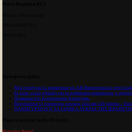
Ραδιο Βερενικη 89,5
Κύπρου 10 Ιεράπετρα
ΤΗΛ-6946472221
2842023855
Πρόσφατα άρθρα
Νέα εποχή για το καταστημα της ΑΒ Βασιλόπουλος στην Ιερά
61 εκατ. ευρώ στήριξη για τα λιπάσματα ανακοίνωσε ο υπουρ
Πυρκαγια στο Κουτσουναρι Ιεραπετρας.
Βενεζουέλα: Ο χειρότερος σεισμός εδώ και 126 χρόνια – Του
ΠΑΝΗΓΥΡΊΖΟΥΝ ΤΑ ΓΕΝΙΚΑ ΛΥΚΕΙΑ ΤΗΣ ΙΕΡΑΠΕΤ
Players vereniki radio 89.5 mhz
Βερενίκη News!