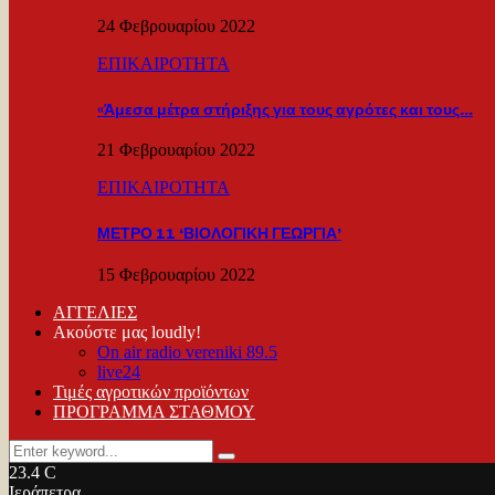
24 Φεβρουαρίου 2022
ΕΠΙΚΑΙΡΟΤΗΤΑ
«Άμεσα μέτρα στήριξης για τους αγρότες και τους…
21 Φεβρουαρίου 2022
ΕΠΙΚΑΙΡΟΤΗΤΑ
ΜΕΤΡΟ 11 ‘ΒΙΟΛΟΓΙΚΗ ΓΕΩΡΓΙΑ’
15 Φεβρουαρίου 2022
ΑΓΓΕΛΙΕΣ
Ακούστε μας loudly!
On air radio vereniki 89.5
live24
Τιμές αγροτικών προϊόντων
ΠΡΟΓΡΑΜΜΑ ΣΤΑΘΜΟΥ
Search
Search
for:
23.4
C
Ιεράπετρα