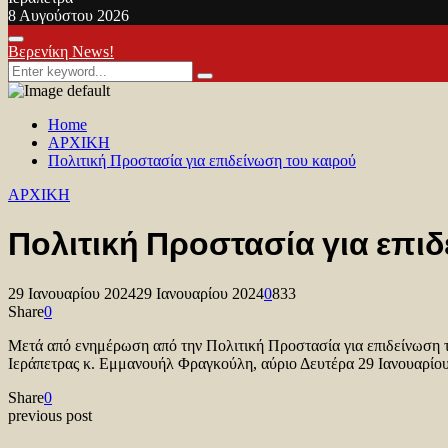
8 Αυγούστου 2026
Facebook
Twitter
Youtube
Primary
Βερενίκη News!
Menu
Search
Search
for:
Home
ΑΡΧΙΚΗ
Πολιτική Προστασία για επιδείνωση του καιρού
ΑΡΧΙΚΗ
Πολιτική Προστασία για επι
29 Ιανουαρίου 2024
29 Ιανουαρίου 2024
0
833
Share
0
Μετά από ενημέρωση από την Πολιτική Προστασία για επιδείνωση 
Ιεράπετρας κ. Εμμανουήλ Φραγκούλη, αύριο Δευτέρα 29 Ιανουαρίου
Share
0
previous post