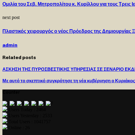
Ομιλία του Σεβ. Μητροπολίτου κ. Κυρίλλου για τους Τρεις 
next post
Πλαστικός χειρουργός ο νέος Πρόεδρος της Δημιουργίας 
admin
Related posts
ΑΣΚΗΣΗ ΤΗΣ ΠΥΡΟΣΒΕΣΤΙΚΗΣ ΥΠΗΡΕΣΙΑΣ ΣΕ ΣΕΝΑΡΙΟ ΕΚ
Με αυτό το σκεπτικό συγκρότησε τη νέα κυβέρνηση ο Κυριάκ
Counter
Users Today : 2464
Users Yesterday : 2533
Total Users : 1041757
Online : 26