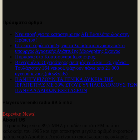
Πρόσφατα άρθρα
Νέα εποχή για το καταστημα της ΑΒ Βασιλόπουλος στην
Ιεράπετρα!
61 εκατ. ευρώ στήριξη για τα λιπάσματα ανακοίνωσε ο
υπουργός Αγροτικής Ανάπτυξης Μαργαρίτης Σχοινάς
Πυρκαγια στο Κουτσουναρι Ιεραπετρας.
Βενεζουέλα: Ο χειρότερος σεισμός εδώ και 126 χρόνια –
Τουλάχιστον 164 νεκροί, ψάχνουν πάνω από 21.000
αγνοούμενους (pics&vids)
ΠΑΝΗΓΥΡΊΖΟΥΝ ΤΑ ΓΕΝΙΚΑ ΛΥΚΕΙΑ ΤΗΣ
ΙΕΡΑΠΕΤΡΑΣ ΜΕ 33% ΣΤΟΥΣ ΥΨΗΛΟΒΑΘΜΟΥΣ ΤΩΝ
ΠΑΝΕΛΛΑΔΙΚΩΝ ΕΞΕΤΑΣΕΩΝ
Players vereniki radio 89.5 mhz
Βερενίκη News!
About US
Το ράδιο Βερενίκη 89,5 MHZ μεταδίδεται στα FM από το
καλοκαίρι του 1995 και έχει αποκτήσει μεγάλο αριθμό ακροατών
από το νομό Λασιθίου. Αυτό είναι το αποτέλεσμα της σκληρής