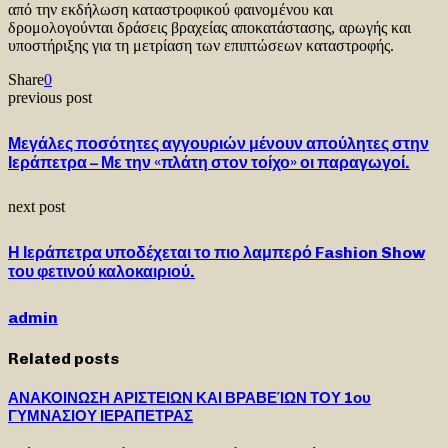
από την εκδήλωση καταστροφικού φαινομένου και
δρομολογούνται δράσεις βραχείας αποκατάστασης, αρωγής και
υποστήριξης για τη μετρίαση των επιπτώσεων καταστροφής.
Share
0
previous post
Μεγάλες ποσότητες αγγουριών μένουν απούλητες στην
Ιεράπετρα – Με την «πλάτη στον τοίχο» οι παραγωγοί.
next post
Η Ιεράπετρα υποδέχεται το πιο λαμπερό Fashion Show
του φετινού καλοκαιριού.
admin
Related posts
ΑΝΑΚΟΙΝΩΣΗ ΑΡΙΣΤΕΙΩΝ ΚΑΙ ΒΡΑΒΕΊΩΝ ΤΟΥ 1ου
ΓΥΜΝΑΣΙΟΥ ΙΕΡΑΠΕΤΡΑΣ