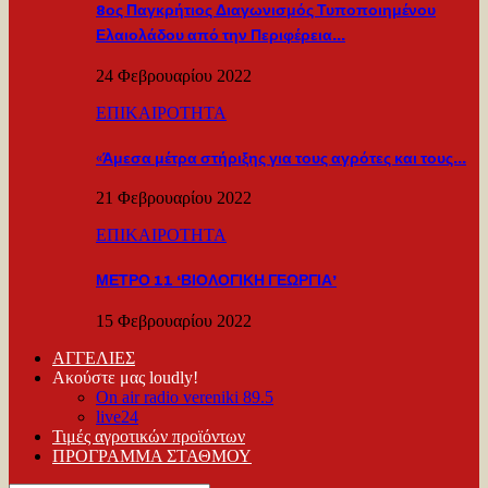
8ος Παγκρήτιος Διαγωνισμός Τυποποιημένου
Ελαιολάδου από την Περιφέρεια…
24 Φεβρουαρίου 2022
ΕΠΙΚΑΙΡΟΤΗΤΑ
«Άμεσα μέτρα στήριξης για τους αγρότες και τους…
21 Φεβρουαρίου 2022
ΕΠΙΚΑΙΡΟΤΗΤΑ
ΜΕΤΡΟ 11 ‘ΒΙΟΛΟΓΙΚΗ ΓΕΩΡΓΙΑ’
15 Φεβρουαρίου 2022
ΑΓΓΕΛΙΕΣ
Ακούστε μας loudly!
On air radio vereniki 89.5
live24
Τιμές αγροτικών προϊόντων
ΠΡΟΓΡΑΜΜΑ ΣΤΑΘΜΟΥ