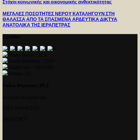
Στόχοι κοινωνικής και οικονομικής ανθεκτικότητας
ΜΕΓΑΛΕΣ ΠΟΣΟΤΗΤΕΣ ΝΕΡΟΥ ΚΑΤΑΛΗΓΟΥΝ ΣΤΗ
ΘΑΛΑΣΣΑ ΑΠΟ ΤΑ ΣΠΑΣΜΕΝΑ ΑΡΔΕΥΤΙΚΑ ΔΙΚΤΥΑ
ΑΝΑΤΟΛΙΚΑ ΤΗΣ ΙΕΡΑΠΕΤΡΑΣ
Counter
Users Today : 2536
Users Yesterday : 2533
Total Users : 1041829
Online : 23
Ραδιο Βερενικη 89,5
Κύπρου 10 Ιεράπετρα
ΤΗΛ-6946472221
2842023855