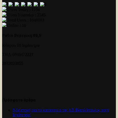
Users Today : 1104
Users Yesterday : 2545
Total Users : 1048183
Online : 10
Ραδιο Βερενικη 89,5
Κύπρου 10 Ιεράπετρα
ΤΗΛ-6946472221
2842023855
Πρόσφατα άρθρα
Νέα εποχή για το καταστημα της ΑΒ Βασιλόπουλος στην
Ιεράπετρα!