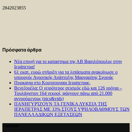
2842023855
Πρόσφατα άρθρα
Νέα εποχή για το καταστημα της ΑΒ Βασιλόπουλος στην
Ιεράπετρα!
61 εκατ. ευρώ στήριξη για τα λιπάσματα ανακοίνωσε ο
υπουργός Αγροτικής Ανάπτυξης Μαργαρίτης Σχοινάς
Πυρκαγια στο Κουτσουναρι Ιεραπετρας.
Βενεζουέλα: Ο χειρότερος σεισμός εδώ και 126 χρόνια –
Τουλάχιστον 164 νεκροί, ψάχνουν πάνω από 21.000
αγνοούμενους (pics&vids)
ΠΑΝΗΓΥΡΊΖΟΥΝ ΤΑ ΓΕΝΙΚΑ ΛΥΚΕΙΑ ΤΗΣ
ΙΕΡΑΠΕΤΡΑΣ ΜΕ 33% ΣΤΟΥΣ ΥΨΗΛΟΒΑΘΜΟΥΣ ΤΩΝ
ΠΑΝΕΛΛΑΔΙΚΩΝ ΕΞΕΤΑΣΕΩΝ
Counter