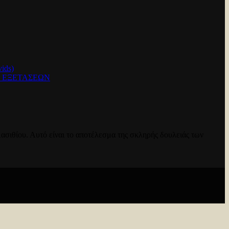
ids)
Ν ΕΞΕΤΑΣΕΩΝ
ασιθίου. Αυτό είναι το αποτέλεσμα της σκληρής δουλειάς των