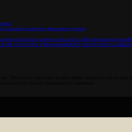
πετρα!
γός Αγροτικής Ανάπτυξης Μαργαρίτης Σχοινάς
λάχιστον 164 νεκροί, ψάχνουν πάνω από 21.000 αγνοούμενους (pics&v
ΡΑΣ ΜΕ 33% ΣΤΟΥΣ ΥΨΗΛΟΒΑΘΜΟΥΣ ΤΩΝ ΠΑΝΕΛΛΑΔΙΚΩ
του 1995 και έχει αποκτήσει μεγάλο αριθμό ακροατών από το νομό Λ
ία όσο και στην σωστή ενημέρωση των ακροατών.