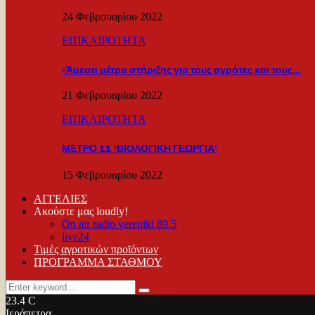
24 Φεβρουαρίου 2022
ΕΠΙΚΑΙΡΟΤΗΤΑ
«Άμεσα μέτρα στήριξης για τους αγρότες και τους…
21 Φεβρουαρίου 2022
ΕΠΙΚΑΙΡΟΤΗΤΑ
ΜΕΤΡΟ 11 ‘ΒΙΟΛΟΓΙΚΗ ΓΕΩΡΓΙΑ’
15 Φεβρουαρίου 2022
ΑΓΓΕΛΙΕΣ
Ακούστε μας loudly!
On air radio vereniki 89.5
live24
Τιμές αγροτικών προϊόντων
ΠΡΟΓΡΑΜΜΑ ΣΤΑΘΜΟΥ
Search
Search
for:
23.4
C
Ιεράπετρα