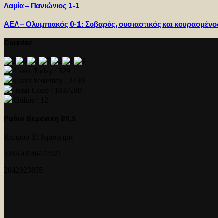
Λαμία – Πανιώνιος 1-1
ΑΕΛ – Ολυμπιακός 0-1: Σοβαρός, ουσιαστικός και κουρασμένο
Counter
Users Today : 529
Users Yesterday : 2430
Total Users : 1037289
Online : 12
Ραδιο Βερενικη 89,5
Κύπρου 10 Ιεράπετρα
ΤΗΛ-6946472221
2842023855