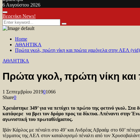
6 Αυγούστου 2026
Facebook
Twitter
Youtube
Primary
Βερενίκη News!
Menu
Search
Search
for:
Home
ΑΘΛΗΤΙΚΑ
Πρώτα γκολ, πρώτη νίκη και πρώτα χαμόγελα στην ΑΕΛ (vid)
ΑΘΛΗΤΙΚΑ
Πρώτα γκολ, πρώτη νίκη και
1 Σεπτεμβρίου 2019
0
1066
Share
0
Χρειάστηκε 349’ για να πετύχει το πρώτο της φετινό γκολ. Στα
κατάφερε να βρει τον δρόμο προς τα δίκτυα. Απέναντι στην Ένω
αγωνιστική του πρωταθλήματος.
Ιβάν Κάρλος με πέναλτι στο 49’ και Ανδρέας Αβραάμ στο 60’ πέτυχα
τέρματος της ΑΕΛ στον καταλογισμό πέναλτι από τον Χρυσοβαλάντη