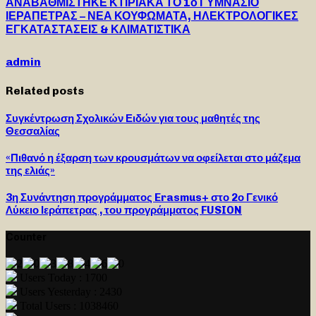
ΑΝΑΒΑΘΜΙΣΤΗΚΕ ΚΤΙΡΙΑΚΑ ΤΟ 1ο ΓΥΜΝΑΣΙΟ
ΙΕΡΑΠΕΤΡΑΣ – ΝΕΑ ΚΟΥΦΩΜΑΤΑ, ΗΛΕΚΤΡΟΛΟΓΙΚΕΣ
ΕΓΚΑΤΑΣΤΑΣΕΙΣ & ΚΛΙΜΑΤΙΣΤΙΚΑ
admin
Related posts
Συγκέντρωση Σχολικών Ειδών για τους μαθητές της
Θεσσαλίας
«Πιθανό η έξαρση των κρουσμάτων να οφείλεται στο μάζεμα
της ελιάς»
3η Συνάντηση προγράμματος Erasmus+ στο 2ο Γενικό
Λύκειο Ιεράπετρας , του προγράμματος FUSION
Counter
Users Today : 1700
Users Yesterday : 2430
Total Users : 1038460