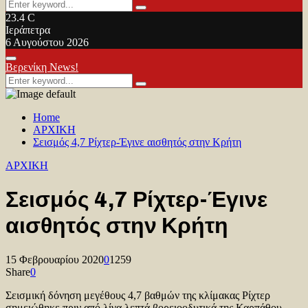
Search
Search
for:
23.4
C
Ιεράπετρα
6 Αυγούστου 2026
Facebook
Twitter
Youtube
Primary
Βερενίκη News!
Menu
Search
Search
for:
Home
ΑΡΧΙΚΗ
Σεισμός 4,7 Ρίχτερ-Έγινε αισθητός στην Κρήτη
ΑΡΧΙΚΗ
Σεισμός 4,7 Ρίχτερ-Έγινε
αισθητός στην Κρήτη
15 Φεβρουαρίου 2020
0
1259
Share
0
Σεισμική δόνηση μεγέθους 4,7 βαθμών της κλίμακας Ρίχτερ
σημειώθηκε πριν από λίγα λεπτά βορειοοδυτικά της Καρπάθου,