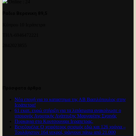
Online : 24
Ραδιο Βερενικη 89,5
Κύπρου 10 Ιεράπετρα
ΤΗΛ-6946472221
2842023855
Πρόσφατα άρθρα
Νέα εποχή για το καταστημα της ΑΒ Βασιλόπουλος στην
Ιεράπετρα!
61 εκατ. ευρώ στήριξη για τα λιπάσματα ανακοίνωσε ο
υπουργός Αγροτικής Ανάπτυξης Μαργαρίτης Σχοινάς
Πυρκαγια στο Κουτσουναρι Ιεραπετρας.
Βενεζουέλα: Ο χειρότερος σεισμός εδώ και 126 χρόνια –
Τουλάχιστον 164 νεκροί, ψάχνουν πάνω από 21.000