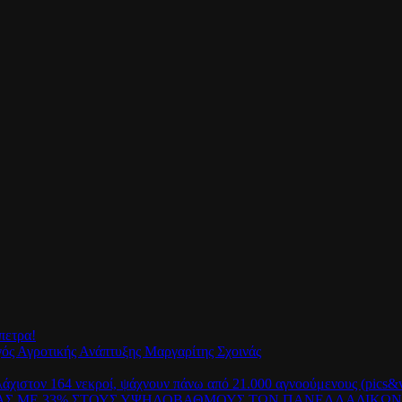
πετρα!
γός Αγροτικής Ανάπτυξης Μαργαρίτης Σχοινάς
λάχιστον 164 νεκροί, ψάχνουν πάνω από 21.000 αγνοούμενους (pics&v
ΡΑΣ ΜΕ 33% ΣΤΟΥΣ ΥΨΗΛΟΒΑΘΜΟΥΣ ΤΩΝ ΠΑΝΕΛΛΑΔΙΚΩ