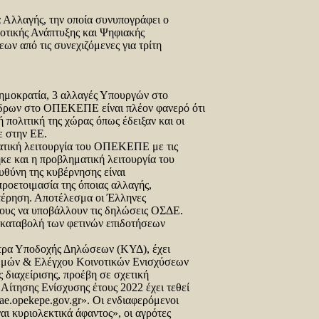
λλαγής, την οποία συνυπογράφει ο
οτικής Ανάπτυξης και Ψηφιακής
ων από τις συνεχιζόμενες για τρίτη
Δημοκρατία, 3 αλλαγές Υπουργών στο
έδρων στο ΟΠΕΚΕΠΕ είναι πλέον φανερό ότι
 πολιτική της χώρας όπως έδειξαν και οι
ε στην ΕΕ.
ατική λειτουργία του ΟΠΕΚΕΠΕ με τις
κε και η προβληματική λειτουργία του
θύνη της κυβέρνησης είναι
προετοιμασία της όποιας αλλαγής,
στέρηση. Αποτέλεσμα οι Έλληνες
τους να υποβάλλουν τις δηλώσεις ΟΣΔΕ.
 καταβολή των φετινών επιδοτήσεων
ντρα Υποδοχής Δηλώσεων (ΚΥΔ), έχει
ρωμών & Ελέγχου Κοινοτικών Ενισχύσεων
ιαχείρισης, προέβη σε σχετική
Αίτησης Ενίσχυσης έτους 2022 έχει τεθεί
e.opekepe.gov.gr». Οι ενδιαφερόμενοι
ι κυριολεκτικά άφαντος», οι αγρότες