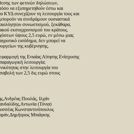
τάθεσης των φετινών δηλώσεων,
τόσο να εξυπηρετηθούν έστω και
να ΚΥΔ συνεχίζουν τη λειτουργία τους και
 μπορούν να συνδράμουν ουσιαστικά
καιολόγητου συνωστισμού, ξεκάθαρα,
ιακού εκσυγχρονισμού του κράτους.
χύσεων ύψους 2,5 ευρώ, εν μέσω μιας
 αγροτικό εισόδημα, δεν μπορεί να
ουργείων της κυβέρνησης.
η εφαρμογή της Ενιαίας Αίτησης Ενίσχυσης
 παραγωγική λειτουργία;
ονικότητας στην λειτουργία του
αβολή των 2,5 δις ευρώ στους
ης,Ανδρέας Πουλάς, Ιλχάν
ανδαλίδης,Αντωνία (Τόνια)
δυσσέας Κωνσταντινόπουλος
ράν,Δημήτριος Μπιάγκης