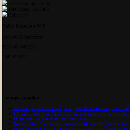
Users Yesterday : 2430
Total Users : 1037488
Online : 14
Ραδιο Βερενικη 89,5
Κύπρου 10 Ιεράπετρα
ΤΗΛ-6946472221
2842023855
Πρόσφατα άρθρα
Νέα εποχή για το καταστημα της ΑΒ Βασιλόπουλος στην Ιερά
61 εκατ. ευρώ στήριξη για τα λιπάσματα ανακοίνωσε ο υπουρ
Πυρκαγια στο Κουτσουναρι Ιεραπετρας.
Βενεζουέλα: Ο χειρότερος σεισμός εδώ και 126 χρόνια – Του
ΠΑΝΗΓΥΡΊΖΟΥΝ ΤΑ ΓΕΝΙΚΑ ΛΥΚΕΙΑ ΤΗΣ ΙΕΡΑΠΕΤ