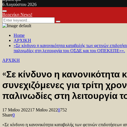
6 Αυγούστου 2026
Facebook
Twitter
Youtube
Primary
Βερενίκη News!
Menu
Search
Search
for:
Home
ΑΡΧΙΚΗ
«Σε κίνδυνο η κανονικότητα καταβολής των φετινών επιδοτήσεω
παλινωδίες στη λειτουργία του ΟΣΔΕ και του ΟΠΕΚΕΠΕ»».
ΑΡΧΙΚΗ
«Σε κίνδυνο η κανονικότητα
συνεχιζόμενες για τρίτη χρον
παλινωδίες στη λειτουργία 
17 Μαΐου 2022
17 Μαΐου 2022
0
752
Share
0
«Σε κίνδυνο η κανονικότητα καταβολής των φετινών επιδοτήσεων από