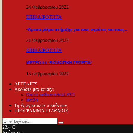
24 Φεβρουαρίου 2022
ΕΠΙΚΑΙΡΟΤΗΤΑ
«Άμεσα μέτρα στήριξης για τους αγρότες και τους…
21 Φεβρουαρίου 2022
ΕΠΙΚΑΙΡΟΤΗΤΑ
ΜΕΤΡΟ 11 ‘ΒΙΟΛΟΓΙΚΗ ΓΕΩΡΓΙΑ’
15 Φεβρουαρίου 2022
ΑΓΓΕΛΙΕΣ
Ακούστε μας loudly!
On air radio vereniki 89.5
live24
Τιμές αγροτικών προϊόντων
ΠΡΟΓΡΑΜΜΑ ΣΤΑΘΜΟΥ
Search
Search
for:
23.4
C
Ιεράπετρα