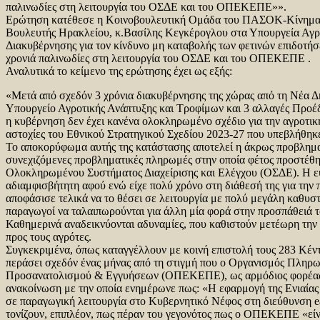
παλινωδίες στη λειτουργία του ΟΣΔΕ και του ΟΠΕΚΕΠΕ»».
Ερώτηση κατέθεσε η Κοινοβουλευτική Ομάδα του ΠΑΣΟΚ-Κίνημα Α
Βουλευτής Ηρακλείου, κ.Βασίλης Κεγκέρογλου στα Υπουργεία Αγρ
Διακυβέρνησης για τον κίνδυνο μη καταβολής των φετινών επιδοτήσε
χρονιά παλινωδίες στη λειτουργία του ΟΣΔΕ και του ΟΠΕΚΕΠΕ .
Αναλυτικά το κείμενο της ερώτησης έχει ως εξής:
«Μετά από σχεδόν 3 χρόνια διακυβέρνησης της χώρας από τη Νέα 
Υπουργείο Αγροτικής Ανάπτυξης και Τροφίμων και 3 αλλαγές Προ
η κυβέρνηση δεν έχει κανένα ολοκληρωμένο σχέδιο για την αγροτική
αστοχίες του Εθνικού Στρατηγικού Σχεδίου 2023-27 που υπεβλήθηκ
Το αποκορύφωμα αυτής της κατάστασης αποτελεί η άκρως προβλημ
συνεχιζόμενες προβληματικές πληρωμές στην οποία φέτος προστέθη
Ολοκληρωμένου Συστήματος Διαχείρισης και Ελέγχου (ΟΣΔΕ). Η ευ
αδιαμφισβήτητη αφού ενώ είχε πολύ χρόνο στη διάθεσή της για την 
αποφάσισε τελικά να το θέσει σε λειτουργία με πολύ μεγάλη καθυ
παραγωγοί να ταλαιπωρούνται για άλλη μία φορά στην προσπάθειά 
Καθημερινά αναδεικνύονται αδυναμίες, που καθιστούν μετέωρη την
προς τους αγρότες.
Συγκεκριμένα, όπως καταγγέλλουν με κοινή επιστολή τους 283 Κέ
περάσει σχεδόν ένας μήνας από τη στιγμή που ο Οργανισμός Πλη
Προσανατολισμού & Εγγυήσεων (ΟΠΕΚΕΠΕ), ως αρμόδιος φορέας δ
ανακοίνωση με την οποία ενημέρωνε πως: «Η εφαρμογή της Ενιαίας 
σε παραγωγική λειτουργία στο Κυβερνητικό Νέφος στη διεύθυνση ea
τονίζουν, επιπλέον, πως πέραν του γεγονότος πως ο ΟΠΕΚΕΠΕ «είνα