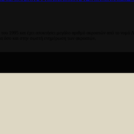
του 1995 και έχει αποκτήσει μεγάλο αριθμό ακροατών από το νομό Λ
ία όσο και στην σωστή ενημέρωση των ακροατών.