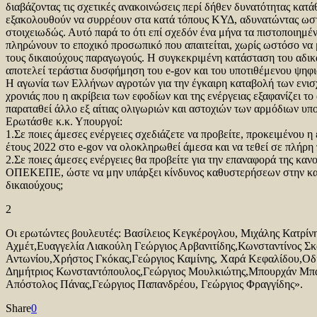
διαβάζοντας τις σχετικές ανακοινώσεις περί δήθεν δυνατότητας κα
εξακολουθούν να συρρέουν στα κατά τόπους ΚΥΔ, αδυνατώντας ωσ
στοιχειωδώς. Αυτό παρά το ότι επί σχεδόν ένα μήνα τα πιστοποιημέ
πληρώνουν το εποχικό προσωπικό που απαιτείται, χωρίς ωστόσο να
τους δικαιούχους παραγωγούς. Η συγκεκριμένη κατάσταση του αδι
αποτελεί τεράστια δυσφήμηση του e-gov και του υποτιθέμενου ψηφ
Η αγωνία των Ελλήνων αγροτών για την έγκαιρη καταβολή των ενισ
χρονιάς που η ακρίβεια των εφοδίων και της ενέργειας εξαφανίζει το
παραταθεί άλλο εξ αίτιας ολιγωριών και αστοχιών των αρμόδιων υπ
Ερωτάσθε κ.κ. Υπουργοί:
1.Σε ποιες άμεσες ενέργειες σχεδιάζετε να προβείτε, προκειμένου 
έτους 2022 στο e-gov να ολοκληρωθεί άμεσα και να τεθεί σε πλήρη
2.Σε ποιες άμεσες ενέργειες θα προβείτε για την επαναφορά της καν
ΟΠΕΚΕΠΕ, ώστε να μην υπάρξει κίνδυνος καθυστερήσεων στην κατ
δικαιούχους;
2
Οι ερωτώντες βουλευτές: Βασίλειος Κεγκέρογλου, Μιχάλης Κατρίν
Αχμέτ,Ευαγγελία Λιακούλη Γεώργιος Αρβανιτίδης,Κωνσταντίνος Σκ
Αντωνίου,Χρήστος Γκόκας,Γεώργιος Καμίνης, Χαρά Κεφαλίδου,Ο
Δημήτριος Κωνσταντόπουλος,Γεώργιος Μουλκιώτης,Μπουρχάν Μπα
Απόστολος Πάνας,Γεώργιος Παπανδρέου, Γεώργιος Φραγγίδης».
Share
0