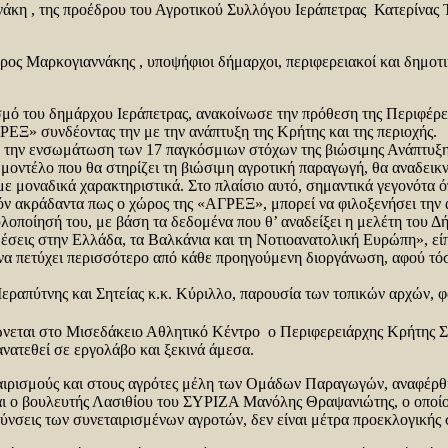
νάκη , της προέδρου του Αγροτικού Συλλόγου Ιεράπετρας Κατερίνας
ρος Μαρκογιαννάκης , υποψήφιοι δήμαρχοι, περιφερειακοί και δημο
σμό του δημάρχου Ιεράπετρας, ανακοίνωσε την πρόθεση της Περιφέρε
» συνδέοντας την με την ανάπτυξη της Κρήτης και της περιοχής.
α την ενσωμάτωση των 17 παγκόσμιων στόχων της βιώσιμης Ανάπτυξ
μοντέλο που θα στηρίζει τη βιώσιμη αγροτική παραγωγή, θα αναδεικν
με μοναδικά χαρακτηριστικά. Στο πλαίσιο αυτό, σημαντικά γεγονότα ό
ν ακράδαντα πως ο χώρος της «ΑΓΡΕΞ», μπορεί να φιλοξενήσει την αγ
υλοποίησή του, με βάση τα δεδομένα που θ’ αναδείξει η μελέτη του Δή
κθέσεις στην Ελλάδα, τα Βαλκάνια και τη Νοτιοανατολική Ευρώπη», εί
να πετύχει περισσότερο από κάθε προηγούμενη διοργάνωση, αφού τόσ
Ιεραπύτνης και Σητείας κ.κ. Κύριλλο, παρουσία των τοπικών αρχών, 
ώνεται στο Μισεδάκειο Αθλητικό Κέντρο ο Περιφερειάρχης Κρήτης Σ
ανατεθεί σε εργολάβο και ξεκινά άμεσα.
εταιρισμούς και στους αγρότες μέλη των Ομάδων Παραγωγών, αναφέρ
ι ο βουλευτής Λασιθίου του ΣΥΡΙΖΑ Μανόλης Θραψανιώτης, ο οποίος 
φρύνσεις των συνεταιρισμένων αγροτών, δεν είναι μέτρα προεκλογικής