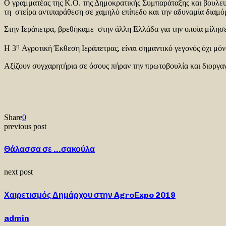
Ο γραμματέας της Κ.Ο. της Δημοκρατικής Συμπαράταξης και βουλευ
τη στείρα αντιπαράθεση σε χαμηλό επίπεδο και την αδυναμία διαμό
Στην Ιεράπετρα, βρεθήκαμε στην άλλη Ελλάδα για την οποία μίλησ
η
Η 3
Αγροτική Έκθεση Ιεράπετρας, είναι σημαντικό γεγονός όχι μόν
Αξίζουν συγχαρητήρια σε όσους πήραν την πρωτοβουλία και διοργ
Share
0
previous post
Θάλασσα σε …σακούλα
next post
Χαιρετισμός Δημάρχου στην AgroExpo 2019
admin