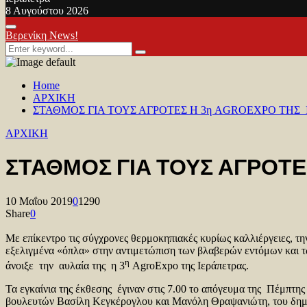
8 Αυγούστου 2026
Facebook
Twitter
Youtube
Primary
Βερενίκη News!
Menu
Search
Search
for:
Home
ΑΡΧΙΚΗ
ΣΤΑΘΜΟΣ ΓΙΑ ΤΟΥΣ ΑΓΡΟΤΕΣ Η 3η AGROEXPO ΤΗΣ
ΑΡΧΙΚΗ
ΣΤΑΘΜΟΣ ΓΙΑ ΤΟΥΣ ΑΓΡΟΤΕ
10 Μαΐου 2019
0
1290
Share
0
Με επίκεντρο τις σύγχρονες θερμοκηπιακές κυρίως καλλιέργειες, τη
εξελιγμένα «όπλα» στην αντιμετώπιση των βλαβερών εντόμων και τω
η
άνοιξε την αυλαία της η 3
AgroExpo
της Ιεράπετρας.
Τα εγκαίνια της έκθεσης έγιναν στις 7.00 το απόγευμα της Πέμπτη
βουλευτών Βασίλη Κεγκέρογλου και Μανόλη Θραψανιώτη, του δημά