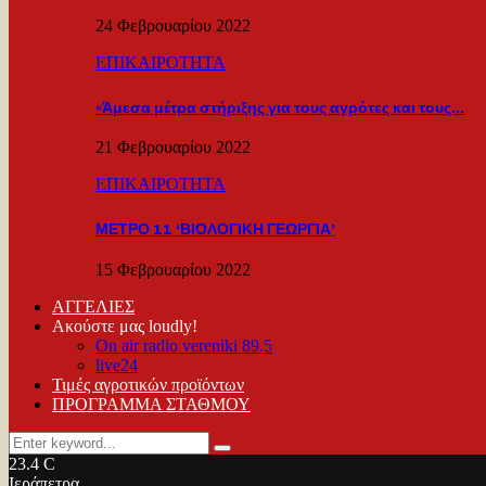
24 Φεβρουαρίου 2022
ΕΠΙΚΑΙΡΟΤΗΤΑ
«Άμεσα μέτρα στήριξης για τους αγρότες και τους…
21 Φεβρουαρίου 2022
ΕΠΙΚΑΙΡΟΤΗΤΑ
ΜΕΤΡΟ 11 ‘ΒΙΟΛΟΓΙΚΗ ΓΕΩΡΓΙΑ’
15 Φεβρουαρίου 2022
ΑΓΓΕΛΙΕΣ
Ακούστε μας loudly!
On air radio vereniki 89.5
live24
Τιμές αγροτικών προϊόντων
ΠΡΟΓΡΑΜΜΑ ΣΤΑΘΜΟΥ
Search
Search
for:
23.4
C
Ιεράπετρα