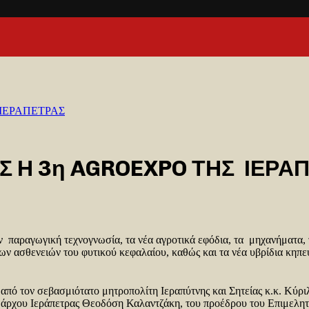
 ΙΕΡΑΠΕΤΡΑΣ
Σ Η 3η AGROEXPO ΤΗΣ ΙΕΡΑ
ν παραγωγική τεχνογνωσία, τα νέα αγροτικά εφόδια, τα μηχανήματα, 
ν ασθενειών του φυτικού κεφαλαίου, καθώς και τα νέα υβρίδια κηπε
ς από τον σεβασμιότατο μητροπολίτη Ιεραπύτνης και Σητείας κ.κ. Κύ
ρχου Ιεράπετρας Θεοδόση Καλαντζάκη, του προέδρου του Επιμελητ