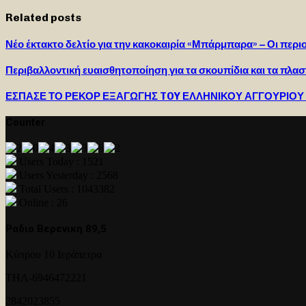
Related posts
Νέο έκτακτο δελτίο για την κακοκαιρία «Μπάρμπαρα» – Οι περι
Περιβαλλοντική ευαισθητοποίηση για τα σκουπίδια και τα πλασ
ΕΣΠΑΣΕ ΤΟ ΡΕΚΟΡ ΕΞΑΓΩΓΗΣ TOY ΕΛΛΗΝΙΚΟΥ ΑΓΓΟΥΡΙΟΥ
Counter
Users Today : 1521
Users Yesterday : 2568
Total Users : 1043382
Online : 26
Ραδιο Βερενικη 89,5
Κύπρου 10 Ιεράπετρα
ΤΗΛ-6946472221
2842023855