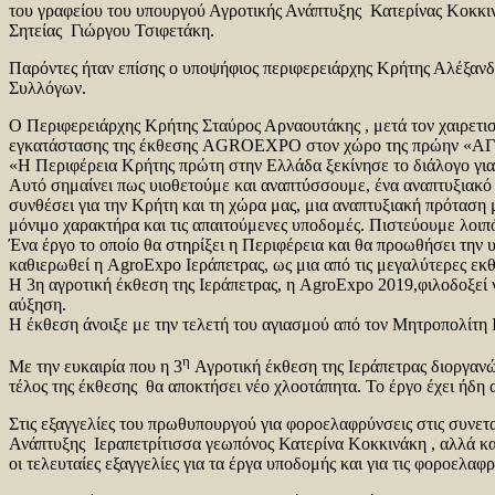
του γραφείου του υπουργού Αγροτικής Ανάπτυξης Κατερίνας Κοκκι
Σητείας Γιώργου Τσιφετάκη.
Παρόντες ήταν επίσης ο υποψήφιος περιφερειάρχης Κρήτης Αλέξανδ
Συλλόγων.
Ο Περιφερειάρχης Κρήτης Σταύρος Αρναουτάκης , μετά τον χαιρετι
εγκατάστασης της έκθεσης AGROEXPΟ στον χώρο της πρώην «ΑΓΡΕΞ
«Η Περιφέρεια Κρήτης πρώτη στην Ελλάδα ξεκίνησε το διάλογο γι
Αυτό σημαίνει πως υιοθετούμε και αναπτύσσουμε, ένα αναπτυξιακό 
συνθέσει για την Κρήτη και τη χώρα μας, μια αναπτυξιακή πρόταση 
μόνιμο χαρακτήρα και τις απαιτούμενες υποδομές. Πιστεύουμε λοιπό
Ένα έργο το οποίο θα στηρίξει η Περιφέρεια και θα προωθήσει την 
καθιερωθεί η Agro
E
xpo Ιεράπετρας, ως μια από τις μεγαλύτερες ε
Η 3η αγροτική έκθεση της Ιεράπετρας, η AgroExpo 2019,φιλοδοξεί 
αύξηση.
Η έκθεση άνοιξε με την τελετή του αγιασμού από τον Μητροπολίτη 
η
Με την ευκαιρία που η 3
Αγροτική έκθεση της Ιεράπετρας διοργαν
τέλος της έκθεσης θα αποκτήσει νέο χλοοτάπητα. Το έργο έχει ήδη 
Στις εξαγγελίες του πρωθυπουργού για φοροελαφρύνσεις στις συν
Ανάπτυξης Ιεραπετρίτισσα γεωπόνος Κατερίνα Κοκκινάκη , αλλά κα
οι τελευταίες εξαγγελίες για τα έργα υποδομής και για τις φοροελα