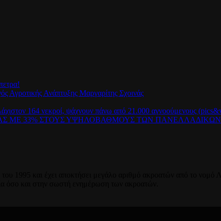
πετρα!
γός Αγροτικής Ανάπτυξης Μαργαρίτης Σχοινάς
λάχιστον 164 νεκροί, ψάχνουν πάνω από 21.000 αγνοούμενους (pics&v
ΡΑΣ ΜΕ 33% ΣΤΟΥΣ ΥΨΗΛΟΒΑΘΜΟΥΣ ΤΩΝ ΠΑΝΕΛΛΑΔΙΚΩ
του 1995 και έχει αποκτήσει μεγάλο αριθμό ακροατών από το νομό Λ
ία όσο και στην σωστή ενημέρωση των ακροατών.