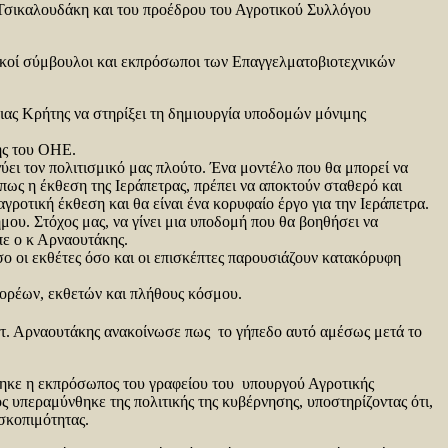
 Τσικαλουδάκη και του προέδρου του Αγροτικού Συλλόγου
τικοί σύμβουλοι και εκπρόσωποι των Επαγγελματοβιοτεχνικών
ιας Κρήτης να στηρίξει τη δημιουργία υποδομών μόνιμης
ης του ΟΗΕ.
ύει τον πολιτισμικό μας πλούτο. Ένα μοντέλο που θα μπορεί να
πως η έκθεση της Ιεράπετρας, πρέπει να αποκτούν σταθερό και
ροτική έκθεση και θα είναι ένα κορυφαίο έργο για την Ιεράπετρα.
μου. Στόχος μας, να γίνει μια υποδομή που θα βοηθήσει να
πε ο κ Αρναουτάκης.
ο οι εκθέτες όσο και οι επισκέπτες παρουσιάζουν κατακόρυφη
φορέων, εκθετών και πλήθους κόσμου.
τ. Αρναουτάκης ανακοίνωσε πως το γήπεδο αυτό αμέσως μετά το
θηκε η εκπρόσωπος του γραφείου του υπουργού Αγροτικής
υπεραμύνθηκε της πολιτικής της κυβέρνησης, υποστηρίζοντας ότι,
 σκοπιμότητας.