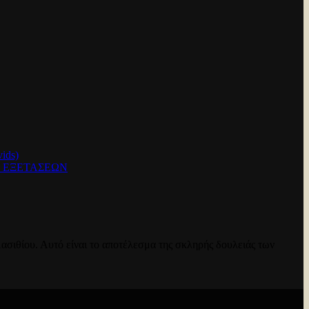
ids)
Ν ΕΞΕΤΑΣΕΩΝ
ασιθίου. Αυτό είναι το αποτέλεσμα της σκληρής δουλειάς των