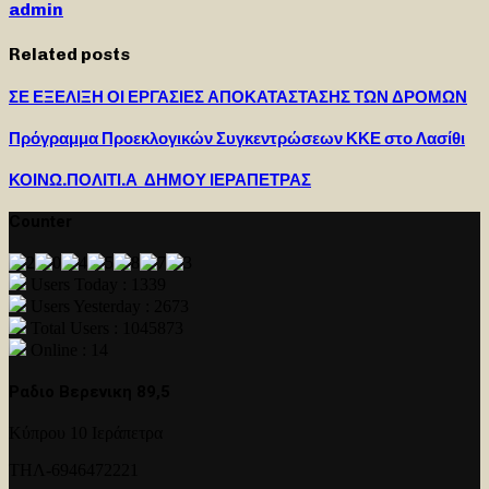
admin
Related posts
ΣΕ ΕΞΕΛΙΞΗ ΟΙ ΕΡΓΑΣΙΕΣ ΑΠΟΚΑΤΑΣΤΑΣΗΣ ΤΩΝ ΔΡΟΜΩΝ
Πρόγραμμα Προεκλογικών Συγκεντρώσεων ΚΚΕ στο Λασίθι
ΚΟΙΝΩ.ΠΟΛΙΤΙ.Α ΔΗΜΟΥ ΙΕΡΑΠΕΤΡΑΣ
Counter
Users Today : 1339
Users Yesterday : 2673
Total Users : 1045873
Online : 14
Ραδιο Βερενικη 89,5
Κύπρου 10 Ιεράπετρα
ΤΗΛ-6946472221