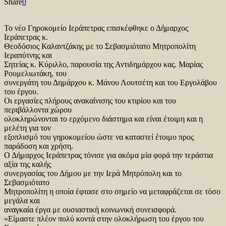
Share
0
Το νέο Γηροκομείο Ιεράπετρας επισκέφθηκε ο Δήμαρχος
Ιεράπετρας κ.
Θεοδόσιος Καλαντζάκης με το Σεβασμιότατο Μητροπολίτη
Ιεραπύτνης και
Σητείας κ. Κύριλλο, παρουσία της Αντιδημάρχου κας. Μαρίας
Ρουμελιωτάκη, του
συνεργάτη του Δημάρχου κ. Μάνου Λουτσέτη και του Εργολάβου
του έργου.
Οι εργασίες πλήρους ανακαίνισης του κτιρίου και του
περιβάλλοντα χώρου
ολοκληρώνονται το ερχόμενο διάστημα και είναι έτοιμη και η
μελέτη για τον
εξοπλισμό του γηροκομείου ώστε να καταστεί έτοιμο προς
παράδοση και χρήση.
Ο Δήμαρχος Ιεράπετρας τόνισε για ακόμα μία φορά την τεράστια
αξία της καλής
συνεργασίας του Δήμου με την Ιερά Μητρόπολη και το
Σεβασμιότατο
Μητροπολίτη η οποία έφτασε στο σημείο να μεταφράζεται σε τόσο
μεγάλα και
αναγκαία έργα με ουσιαστική κοινωνική συνεισφορά.
«Είμαστε πλέον πολύ κοντά στην ολοκλήρωση του έργου του