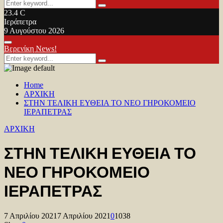
Search
Search
for:
23.4
C
Ιεράπετρα
9 Αυγούστου 2026
Facebook
Twitter
Youtube
Primary
Βερενίκη News!
Menu
Search
Search
for:
Home
ΑΡΧΙΚΗ
ΣΤΗΝ ΤΕΛΙΚΗ ΕΥΘΕΙΑ ΤΟ ΝΕΟ ΓΗΡΟΚΟΜΕΙΟ
ΙΕΡΑΠΕΤΡΑΣ
ΑΡΧΙΚΗ
ΣΤΗΝ ΤΕΛΙΚΗ ΕΥΘΕΙΑ ΤΟ
ΝΕΟ ΓΗΡΟΚΟΜΕΙΟ
ΙΕΡΑΠΕΤΡΑΣ
7 Απριλίου 2021
7 Απριλίου 2021
0
1038