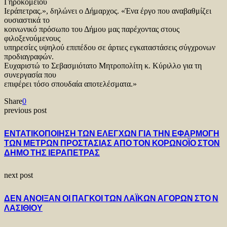
Γηροκομείου
Ιεράπετρας.», δηλώνει ο Δήμαρχος. «Ένα έργο που αναβαθμίζει
ουσιαστικά το
κοινωνικό πρόσωπο του Δήμου μας παρέχοντας στους
φιλοξενούμενους
υπηρεσίες υψηλού επιπέδου σε άρτιες εγκαταστάσεις σύγχρονων
προδιαγραφών.
Ευχαριστώ το Σεβασμιότατο Μητροπολίτη κ. Κύριλλο για τη
συνεργασία που
επιφέρει τόσο σπουδαία αποτελέσματα.»
Share
0
previous post
ΕΝΤΑΤΙΚΟΠΟΙΗΣΗ ΤΩΝ ΕΛΕΓΧΩΝ ΓΙΑ ΤΗΝ ΕΦΑΡΜΟΓΗ
ΤΩΝ ΜΕΤΡΩΝ ΠΡΟΣΤΑΣΙΑΣ ΑΠΟ ΤΟΝ ΚΟΡΩΝΟΪΟ ΣΤΟΝ
ΔΗΜΟ ΤΗΣ ΙΕΡΑΠΕΤΡΑΣ
next post
ΔΕΝ ΑΝΟΙΞΑΝ ΟΙ ΠΑΓΚΟΙ ΤΩΝ ΛΑΪΚΩΝ ΑΓΟΡΩΝ ΣΤΟ Ν
ΛΑΣΙΘΙΟΥ