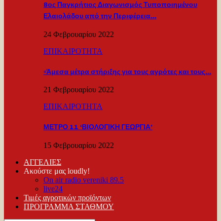
8ος Παγκρήτιος Διαγωνισμός Τυποποιημένου
Ελαιολάδου από την Περιφέρεια…
24 Φεβρουαρίου 2022
ΕΠΙΚΑΙΡΟΤΗΤΑ
«Άμεσα μέτρα στήριξης για τους αγρότες και τους…
21 Φεβρουαρίου 2022
ΕΠΙΚΑΙΡΟΤΗΤΑ
ΜΕΤΡΟ 11 ‘ΒΙΟΛΟΓΙΚΗ ΓΕΩΡΓΙΑ’
15 Φεβρουαρίου 2022
ΑΓΓΕΛΙΕΣ
Ακούστε μας loudly!
On air radio vereniki 89.5
live24
Τιμές αγροτικών προϊόντων
ΠΡΟΓΡΑΜΜΑ ΣΤΑΘΜΟΥ