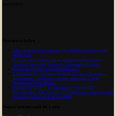
2842023855
Πρόσφατα άρθρα
Νέα εποχή για το καταστημα της ΑΒ Βασιλόπουλος στην
Ιεράπετρα!
61 εκατ. ευρώ στήριξη για τα λιπάσματα ανακοίνωσε ο
υπουργός Αγροτικής Ανάπτυξης Μαργαρίτης Σχοινάς
Πυρκαγια στο Κουτσουναρι Ιεραπετρας.
Βενεζουέλα: Ο χειρότερος σεισμός εδώ και 126 χρόνια –
Τουλάχιστον 164 νεκροί, ψάχνουν πάνω από 21.000
αγνοούμενους (pics&vids)
ΠΑΝΗΓΥΡΊΖΟΥΝ ΤΑ ΓΕΝΙΚΑ ΛΥΚΕΙΑ ΤΗΣ
ΙΕΡΑΠΕΤΡΑΣ ΜΕ 33% ΣΤΟΥΣ ΥΨΗΛΟΒΑΘΜΟΥΣ ΤΩΝ
ΠΑΝΕΛΛΑΔΙΚΩΝ ΕΞΕΤΑΣΕΩΝ
Players vereniki radio 89.5 mhz