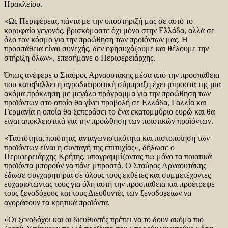
Ηρακλείου.
«Ως Περιφέρεια, πάντα με την υποστήριξή μας σε αυτό το
κορυφαίο γεγονός, βρισκόμαστε όχι μόνο στην Ελλάδα, αλλά σε
όλο τον κόσμο για την προώθηση των προϊόντων μας. Η
προσπάθεια είναι συνεχής, δεν εφησυχάζουμε και θέλουμε την
στήριξη όλων», επεσήμανε ο Περιφερειάρχης.
Όπως ανέφερε ο Σταύρος Αρναουτάκης μέσα από την προσπάθεια
που καταβάλλει η αγροδιατροφική σύμπραξη έχει μπροστά της μια
ακόμα πρόκληση με μεγάλο πρόγραμμα για την προώθηση των
προϊόντων στο οποίο θα γίνει προβολή σε Ελλάδα, Γαλλία και
Γερμανία η οποία θα ξεπεράσει το ένα εκατομμύριο ευρώ και θα
είναι αποκλειστικά για την προώθηση των ποιοτικών προϊόντων.
«Ταυτότητα, ποιότητα, ανταγωνιστικότητα και πιστοποίηση των
προϊόντων είναι η συνταγή της επιτυχίας», δήλωσε ο
Περιφερειάρχης Κρήτης, υπογραμμίζοντας πω μόνο τα ποιοτικά
προϊόντα μπορούν να πάνε μπροστά. Ο Σταύρος Αρναουτάκης
έδωσε συγχαρητήρια σε όλους τους εκθέτες και συμμετέχοντες
ευχαριστώντας τους για όλη αυτή την προσπάθεια και προέτρεψε
τους ξενοδόχους και τους Διευθυντές των ξενοδοχείων να
αγοράσουν τα κρητικά προϊόντα.
«Οι ξενοδόχοι και οι διευθυντές πρέπει να το δουν ακόμα πιο