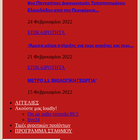
8ος Παγκρήτιος Διαγωνισμός Τυποποιημένου
Ελαιολάδου από την Περιφέρεια…
24 Φεβρουαρίου 2022
ΕΠΙΚΑΙΡΟΤΗΤΑ
«Άμεσα μέτρα στήριξης για τους αγρότες και τους…
21 Φεβρουαρίου 2022
ΕΠΙΚΑΙΡΟΤΗΤΑ
ΜΕΤΡΟ 11 ‘ΒΙΟΛΟΓΙΚΗ ΓΕΩΡΓΙΑ’
15 Φεβρουαρίου 2022
ΑΓΓΕΛΙΕΣ
Ακούστε μας loudly!
On air radio vereniki 89.5
live24
Τιμές αγροτικών προϊόντων
ΠΡΟΓΡΑΜΜΑ ΣΤΑΘΜΟΥ