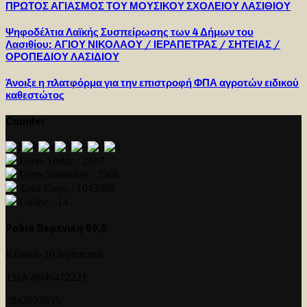
ΠΡΩΤΟΣ ΑΓΙΑΣΜΟΣ ΤΟΥ ΜΟΥΣΙΚΟΥ ΣΧΟΛΕΙΟΥ ΛΑΣΙΘΙΟΥ
Ψηφοδέλτια Λαϊκής Συσπείρωσης των 4 Δήμων του
Λασιθίου: ΑΓΙΟΥ ΝΙΚΟΛΑΟΥ / ΙΕΡΑΠΕΤΡΑΣ / ΣΗΤΕΙΑΣ /
ΟΡΟΠΕΔΙΟΥ ΛΑΣΙΔΙΟΥ
Άνοιξε η πλατφόρμα για την επιστροφή ΦΠΑ αγροτών ειδικού
καθεστώτος
Counter
Users Today : 2107
Users Yesterday : 2568
Total Users : 1043968
Online : 14
Ραδιο Βερενικη 89,5
Κύπρου 10 Ιεράπετρα
ΤΗΛ-6946472221
2842023855