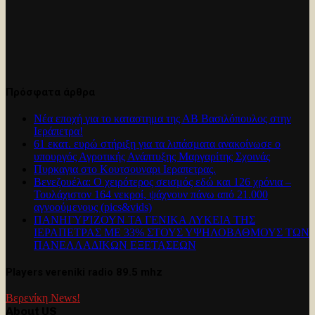
Πρόσφατα άρθρα
Νέα εποχή για το καταστημα της ΑΒ Βασιλόπουλος στην
Ιεράπετρα!
61 εκατ. ευρώ στήριξη για τα λιπάσματα ανακοίνωσε ο
υπουργός Αγροτικής Ανάπτυξης Μαργαρίτης Σχοινάς
Πυρκαγια στο Κουτσουναρι Ιεραπετρας.
Βενεζουέλα: Ο χειρότερος σεισμός εδώ και 126 χρόνια –
Τουλάχιστον 164 νεκροί, ψάχνουν πάνω από 21.000
αγνοούμενους (pics&vids)
ΠΑΝΗΓΥΡΊΖΟΥΝ ΤΑ ΓΕΝΙΚΑ ΛΥΚΕΙΑ ΤΗΣ
ΙΕΡΑΠΕΤΡΑΣ ΜΕ 33% ΣΤΟΥΣ ΥΨΗΛΟΒΑΘΜΟΥΣ ΤΩΝ
ΠΑΝΕΛΛΑΔΙΚΩΝ ΕΞΕΤΑΣΕΩΝ
Players vereniki radio 89.5 mhz
Βερενίκη News!
About US