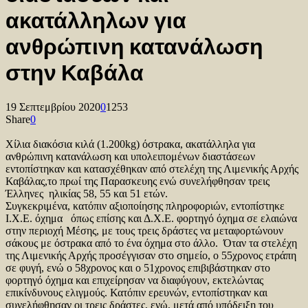
ακατάλληλων για
ανθρώπινη κατανάλωση
στην Καβάλα
19 Σεπτεμβρίου 2020
0
1253
Share
0
Χίλια διακόσια κιλά (1.200kg) όστρακα, ακατάλληλα για
ανθρώπινη κατανάλωση και υπολειπομένων διαστάσεων
εντοπίστηκαν και κατασχέθηκαν από στελέχη της Λιμενικής Αρχής
Καβάλας,το πρωί της Παρασκευης ενώ συνελήφθησαν τρεις
Έλληνες ηλικίας 58, 55 και 51 ετών.
Συγκεκριμένα, κατόπιν αξιοποίησης πληροφοριών, εντοπίστηκε
Ι.Χ.Ε. όχημα όπως επίσης και Δ.Χ.Ε. φορτηγό όχημα σε ελαιώνα
στην περιοχή Μέσης, με τους τρεις δράστες να μεταφορτώνουν
σάκους με όστρακα από το ένα όχημα στο άλλο. Όταν τα στελέχη
της Λιμενικής Αρχής προσέγγισαν στο σημείο, ο 55χρονος ετράπη
σε φυγή, ενώ ο 58χρονος και ο 51χρονος επιβιβάστηκαν στο
φορτηγό όχημα και επιχείρησαν να διαφύγουν, εκτελώντας
επικίνδυνους ελιγμούς. Κατόπιν ερευνών, εντοπίστηκαν και
συνελήφθησαν οι τρεις δράστες, ενώ, μετά από υπόδειξη του