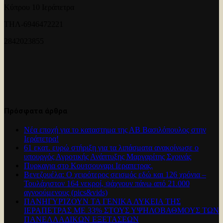
Κύπρου 10 Ιεράπετρα
ΤΗΛ-6946472221
2842023855
Πρόσφατα άρθρα
Νέα εποχή για το καταστημα της ΑΒ Βασιλόπουλος στην
Ιεράπετρα!
61 εκατ. ευρώ στήριξη για τα λιπάσματα ανακοίνωσε ο
υπουργός Αγροτικής Ανάπτυξης Μαργαρίτης Σχοινάς
Πυρκαγια στο Κουτσουναρι Ιεραπετρας.
Βενεζουέλα: Ο χειρότερος σεισμός εδώ και 126 χρόνια –
Τουλάχιστον 164 νεκροί, ψάχνουν πάνω από 21.000
αγνοούμενους (pics&vids)
ΠΑΝΗΓΥΡΊΖΟΥΝ ΤΑ ΓΕΝΙΚΑ ΛΥΚΕΙΑ ΤΗΣ
ΙΕΡΑΠΕΤΡΑΣ ΜΕ 33% ΣΤΟΥΣ ΥΨΗΛΟΒΑΘΜΟΥΣ ΤΩΝ
ΠΑΝΕΛΛΑΔΙΚΩΝ ΕΞΕΤΑΣΕΩΝ