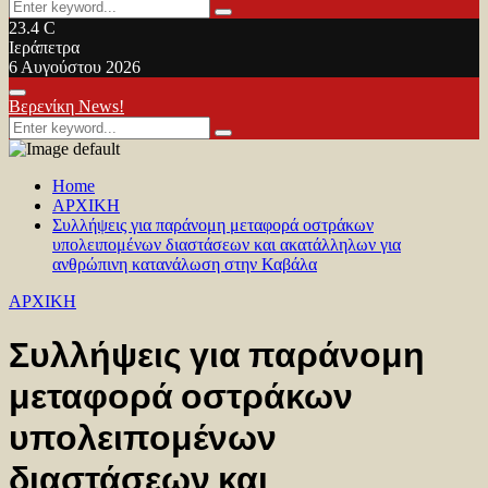
Search
Search
for:
23.4
C
Ιεράπετρα
6 Αυγούστου 2026
Facebook
Twitter
Youtube
Primary
Βερενίκη News!
Menu
Search
Search
for:
Home
ΑΡΧΙΚΗ
Συλλήψεις για παράνομη μεταφορά οστράκων
υπολειπομένων διαστάσεων και ακατάλληλων για
ανθρώπινη κατανάλωση στην Καβάλα
ΑΡΧΙΚΗ
Συλλήψεις για παράνομη
μεταφορά οστράκων
υπολειπομένων
διαστάσεων και