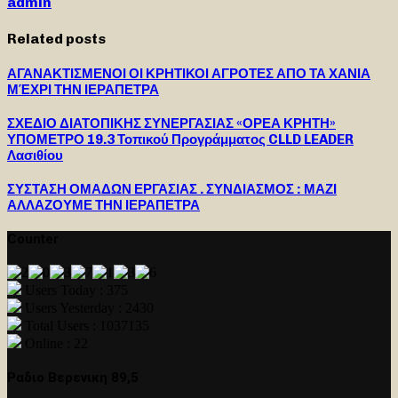
admin
Related posts
ΑΓΑΝΑΚΤΙΣΜΕΝΟΙ ΟΙ ΚΡΗΤΙΚΟΙ ΑΓΡΟΤΕΣ ΑΠΟ ΤΑ ΧΑΝΙΑ
ΜΈΧΡΙ ΤΗΝ ΙΕΡΑΠΕΤΡΑ
ΣΧΕΔΙΟ ΔΙΑΤΟΠΙΚΗΣ ΣΥΝΕΡΓΑΣΙΑΣ «ΟΡΕΑ ΚΡΗΤΗ»
ΥΠΟΜΕΤΡΟ 19.3 Τοπικού Προγράμματος CLLD LEADER
Λασιθίου
ΣΥΣΤΑΣΗ ΟΜΑΔΩΝ ΕΡΓΑΣΙΑΣ . ΣΥΝΔΙΑΣΜΟΣ : ΜΑΖΙ
ΑΛΛΑΖΟΥΜΕ ΤΗΝ ΙΕΡΑΠΕΤΡΑ
Counter
Users Today : 375
Users Yesterday : 2430
Total Users : 1037135
Online : 22
Ραδιο Βερενικη 89,5