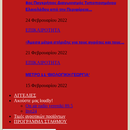
8ος Παγκρήτιος Διαγωνισμός Τυποποιημένου
Ελαιολάδου από την Περιφέρεια…
24 Φεβρουαρίου 2022
ΕΠΙΚΑΙΡΟΤΗΤΑ
«Άμεσα μέτρα στήριξης για τους αγρότες και τους…
21 Φεβρουαρίου 2022
ΕΠΙΚΑΙΡΟΤΗΤΑ
ΜΕΤΡΟ 11 ‘ΒΙΟΛΟΓΙΚΗ ΓΕΩΡΓΙΑ’
15 Φεβρουαρίου 2022
ΑΓΓΕΛΙΕΣ
Ακούστε μας loudly!
On air radio vereniki 89.5
live24
Τιμές αγροτικών προϊόντων
ΠΡΟΓΡΑΜΜΑ ΣΤΑΘΜΟΥ