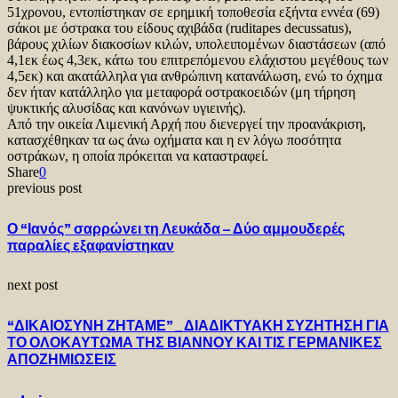
51χρονου, εντοπίστηκαν σε ερημική τοποθεσία εξήντα εννέα (69)
σάκοι με όστρακα του είδους αχιβάδα (ruditapes decussatus),
βάρους χιλίων διακοσίων κιλών, υπολειπομένων διαστάσεων (από
4,1εκ έως 4,3εκ, κάτω του επιτρεπόμενου ελάχιστου μεγέθους των
4,5εκ) και ακατάλληλα για ανθρώπινη κατανάλωση, ενώ το όχημα
δεν ήταν κατάλληλο για μεταφορά οστρακοειδών (μη τήρηση
ψυκτικής αλυσίδας και κανόνων υγιεινής).
Από την οικεία Λιμενική Αρχή που διενεργεί την προανάκριση,
κατασχέθηκαν τα ως άνω οχήματα και η εν λόγω ποσότητα
οστράκων, η οποία πρόκειται να καταστραφεί.
Share
0
previous post
Ο “Ιανός” σαρρώνει τη Λευκάδα – Δύο αμμουδερές
παραλίες εξαφανίστηκαν
next post
“ΔΙΚΑΙΟΣΥΝΗ ΖΗΤΑΜΕ”_ΔΙΑΔΙΚΤΥΑΚΗ ΣΥΖΗΤΗΣΗ ΓΙΑ
ΤΟ ΟΛΟΚΑΥΤΩΜΑ ΤΗΣ ΒΙΑΝΝΟΥ ΚΑΙ ΤΙΣ ΓΕΡΜΑΝΙΚΕΣ
ΑΠΟΖΗΜΙΩΣΕΙΣ