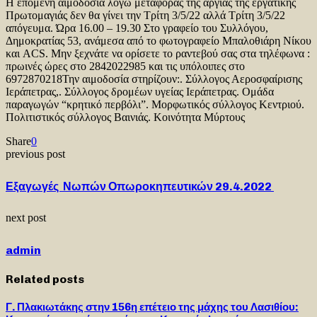
Η επόμενη αιμοδοσία λόγω μεταφοράς της αργίας της εργατικής
Πρωτομαγιάς δεν θα γίνει την Τρίτη 3/5/22 αλλά Τρίτη 3/5/22
απόγευμα. Ώρα 16.00 – 19.30 Στο γραφείο του Συλλόγου,
Δημοκρατίας 53, ανάμεσα από το φωτογραφείο Μπαλοθιάρη Νίκου
και ACS. Μην ξεχνάτε να ορίσετε το ραντεβού σας στα τηλέφωνα :
πρωινές ώρες στο 2842022985 και τις υπόλοιπες στο
6972870218Την αιμοδοσία στηρίζουν:. Σύλλογος Αεροσφαίρισης
Ιεράπετρας,. Σύλλογος δρομέων υγείας Ιεράπετρας. Ομάδα
παραγωγών “κρητικό περβόλι”. Μορφωτικός σύλλογος Κεντριού.
Πολιτιστικός σύλλογος Βαινιάς. Κοινότητα Μύρτους
Share
0
previous post
Εξαγωγές Νωπών Οπωροκηπευτικών 29.4.2022
next post
admin
Related posts
Γ. Πλακιωτάκης στην 156η επέτειο της μάχης του Λασιθίου: