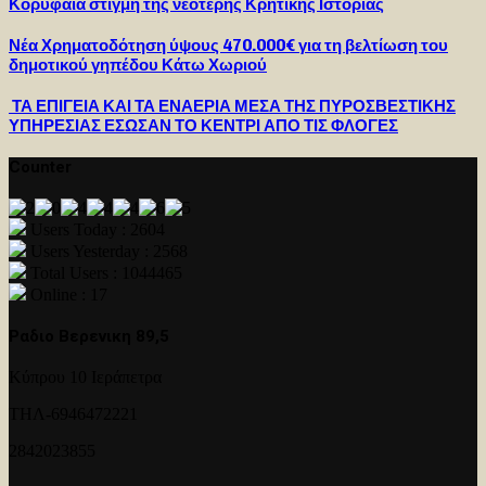
Κορυφαία στιγμή της νεότερης Κρητικής Ιστορίας
Νέα Χρηματοδότηση ύψους 470.000€ για τη βελτίωση του
δημοτικού γηπέδου Κάτω Χωριού
ΤΑ ΕΠΙΓΕΙΑ ΚΑΙ ΤΑ ΕΝΑΕΡΙΑ ΜΕΣΑ ΤΗΣ ΠΥΡΟΣΒΕΣΤΙΚΗΣ
ΥΠΗΡΕΣΙΑΣ ΕΣΩΣΑΝ ΤΟ ΚΕΝΤΡΙ ΑΠΟ ΤΙΣ ΦΛΟΓΕΣ
Counter
Users Today : 2604
Users Yesterday : 2568
Total Users : 1044465
Online : 17
Ραδιο Βερενικη 89,5
Κύπρου 10 Ιεράπετρα
ΤΗΛ-6946472221
2842023855