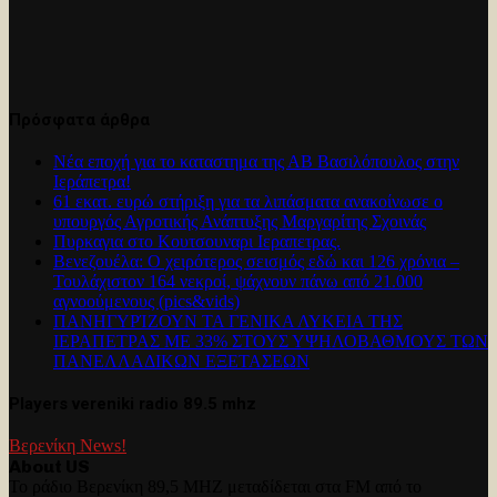
Πρόσφατα άρθρα
Νέα εποχή για το καταστημα της ΑΒ Βασιλόπουλος στην
Ιεράπετρα!
61 εκατ. ευρώ στήριξη για τα λιπάσματα ανακοίνωσε ο
υπουργός Αγροτικής Ανάπτυξης Μαργαρίτης Σχοινάς
Πυρκαγια στο Κουτσουναρι Ιεραπετρας.
Βενεζουέλα: Ο χειρότερος σεισμός εδώ και 126 χρόνια –
Τουλάχιστον 164 νεκροί, ψάχνουν πάνω από 21.000
αγνοούμενους (pics&vids)
ΠΑΝΗΓΥΡΊΖΟΥΝ ΤΑ ΓΕΝΙΚΑ ΛΥΚΕΙΑ ΤΗΣ
ΙΕΡΑΠΕΤΡΑΣ ΜΕ 33% ΣΤΟΥΣ ΥΨΗΛΟΒΑΘΜΟΥΣ ΤΩΝ
ΠΑΝΕΛΛΑΔΙΚΩΝ ΕΞΕΤΑΣΕΩΝ
Players vereniki radio 89.5 mhz
Βερενίκη News!
About US
Το ράδιο Βερενίκη 89,5 MHZ μεταδίδεται στα FM από το