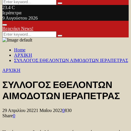
Search
Search
for:
23.4
C
Ιεράπετρα
9 Αυγούστου 2026
Facebook
Twitter
Youtube
Primary
Βερενίκη News!
Menu
Search
Search
for:
Home
ΑΡΧΙΚΗ
ΣΥΛΛΟΓΟΣ ΕΘΕΛΟΝΤΩΝ ΑΙΜΟΔΟΤΩΝ ΙΕΡΑΠΕΤΡΑΣ
ΑΡΧΙΚΗ
ΣΥΛΛΟΓΟΣ ΕΘΕΛΟΝΤΩΝ
ΑΙΜΟΔΟΤΩΝ ΙΕΡΑΠΕΤΡΑΣ
29 Απριλίου 2022
1 Μαΐου 2022
0
830
Share
0