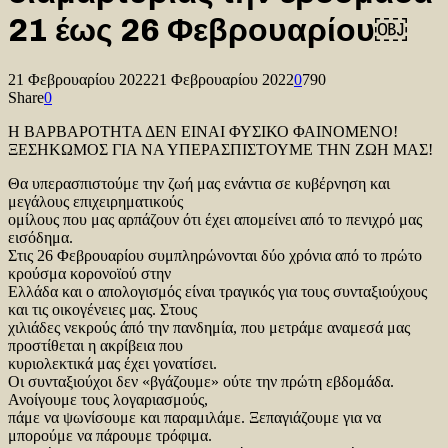
21 έως 26 Φεβρουαρίου￼
21 Φεβρουαρίου 2022
21 Φεβρουαρίου 2022
0
790
Share
0
Η ΒΑΡΒΑΡΟΤΗΤΑ ΔΕΝ ΕΙΝΑΙ ΦΥΣΙΚΟ ΦΑΙΝΟΜΕΝΟ!
ΞΕΣΗΚΩΜΟΣ ΓΙΑ ΝΑ ΥΠΕΡΑΣΠΙΣΤΟΥΜΕ ΤΗΝ ΖΩΗ ΜΑΣ!
Θα υπερασπιστούμε την ζωή μας ενάντια σε κυβέρνηση και
μεγάλους επιχειρηματικούς
ομίλους που μας αρπάζουν ότι έχει απομείνει από το πενιχρό μας
εισόδημα.
Στις 26 Φεβρουαρίου συμπληρώνονται δύο χρόνια από το πρώτο
κρούσμα κορονοϊού στην
Ελλάδα και ο απολογισμός είναι τραγικός για τους συνταξιούχους
και τις οικογένειες μας. Στους
χιλιάδες νεκρούς άπό την πανδημία, που μετράμε αναμεσά μας
προστίθεται η ακρίβεια που
κυριολεκτικά μας έχει γονατίσει.
Οι συνταξιούχοι δεν «βγάζουμε» ούτε την πρώτη εβδομάδα.
Ανοίγουμε τους λογαριασμούς,
πάμε να ψωνίσουμε και παραμιλάμε. Ξεπαγιάζουμε για να
μπορούμε να πάρουμε τρόφιμα.