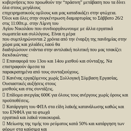
κυβερνήσεις που προωθούν την “πράσινη” μετάβαση που τα δίνει
όλα στους μεγάλους
επιχειρηματικούς ομίλους και μας καταδικάζει στην φτώχεια.
Όλοι και όλες στην συγκέντρωση διαμαρτυρίας το Σάββατο 26/2
στις 11:00π.μ. στην Λίμνη του
Αγίου Νικολάου που συνδιοργάνωνουμε με άλλα εργατικά
σωματεία και συλλόγους. Είναι η μέρα
που συμπληρώνονται 2 χρόνια από την έναρξη της πανδημίας στην
χώρα μας και χιλιάδες λαού θα
διαδηλώσουν ενάντια στην αντιλαϊκή πολιτική που μας τσακίζει
διεκδικώντας:
 Επαναφορά του 13ου και 14ου μισθού και σύνταξης. Να
επιστραφούν άμεσα τα
παρακρατημένα από τους συνταξιούχους.
 Κανένας εργαζόμενος χωρίς Συλλογική Σύμβαση Εργασίας.
Ουσιαστικές αυξήσεις στους
μισθούς και στις συντάξεις.
 Επίδομα ανεργίας 600€ για όλους τους ανέργους χωρίς όρους και
προϋποθέσεις.
 Κατάργηση του ΦΠΑ στα είδη λαϊκής κατανάλωσης καθώς και
του ΕΝΦΙΑ για τα φτωχά
εργατικά και λαϊκά νοικοκυριά.
 Μείωσης της τιμής του ρεύματος κατά 50% και κατάργηση των
φόρων στα καύσιμα και