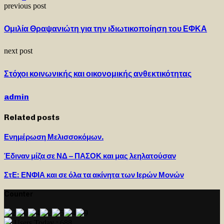
previous post
Ομιλία Θραψανιώτη για την ιδιωτικοποίηση του ΕΦΚΑ
next post
Στόχοι κοινωνικής και οικονομικής ανθεκτικότητας
admin
Related posts
Ενημέρωση Μελισσοκόμων.
Έδιναν μίζα σε ΝΔ – ΠΑΣΟΚ και μας λεηλατούσαν
ΣτΕ: ΕΝΦΙΑ και σε όλα τα ακίνητα των Ιερών Μονών
Counter
Users Today : 688