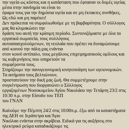
την υγεία ως κόστος και η κατάσταση που έφτασαν οι δομές υγείας
μέσα στην πανδημία να είναι το
όραμα τους για την δημόσια υγεία και σε μη έκτακτες συνθήκες.
Ως εδώ και μη παρέκει!
Δεν πρόκειται να συμφιλιωθούμε με τη βαρβαρότητα. Ο σύλλογος
μας θα κλιμακώσει την
δράση του αυτή την κρίσιμη περίοδο. Συντονιζόμαστε με όλα τα
εργατικά σωματεία, τους συλλόγους
αυτοαπασχολούμενων, τη νεολαία που πρέπει να δυναμώσουμε
από κοινού την πάλη μας ενάντια
στον κοινό αντίπαλο, τους μεγάλους επιχειρηματικούς ομίλους και
τις κυβερνήσεις που υπηρετούν τα
συμφέροντα τους.
Στηρίζουμε την πανυγειονομική κινητοποίηση των υγειονομικών.
Τα αιτήματα τους βελτιώνουν,
προστατεύουν την δική μας ζωή. Θα συμμετέχουμε στην
συγκέντρωση που διοργανώνει ο Σύλλογος
εργαζομένων Νοσοκομείου Αγίου Νικολάου την Τετάρτη 23/2 στις
10:30 π.μ. στην Είσοδο του ΤΕΠ
του ΓΝΑΝ
Καλούμε την Πέμπτη 24/2 στις 10:00π.μ. έξω από τα καταστήματα
της ΔΕΗ σε Ιεράπετρα και Άγιο
Νικόλαο ενάντια στην ακρίβεια. Ειδικά για τις αυξήσεις στο
ηλεκτρικό ρεύμα καταδικάζουμε τις