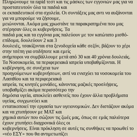
Πληρώνουμε τα rapid τεστ και τις μάσκες των εγγονιών μας για να
προστατευτούν όλα τα παιδιά και
οι εκπαιδευτικοί στα σχολεία. Οι συντάξεις μας αντι να αυξάνονται
για να μπορούμε να ζήσουμε,
μειώνονται. Ακόμα μας χρωστάνε τα παρακρατημένα που μας
στέρησαν όλες οι κυβερνήσεις. Τα
παιδιά μας και τα εγγόνια μας παλεύουν με τον κατώτατο μισθό-
επίδομα, δουλεύουν 2 και 3
δουλειές, τσακίζονται στα ξενοδοχεία κάθε σεζόν, βάζουν το χέρι
στην τσέπη για οτιδήποτε και εμείς
ανήμποροι να συμβάλλουμε μετά από 30 και 40 χρόνια δουλειάς.
Τα Νοσοκομεία, τα περιφερειακά ιατρεία υποβαθμίζονται. Η
κυβέρνηση, σε συνέχεια των
προηγούμενων κυβερνήσεων, αντί να ενισχύει τα νοσοκομεία του
Λασιθίου και τα περιφερειακά
ιατρεία, τις κινητές μονάδες, κάνοντας μαζικές προσλήψεις,
υποβαθμίζει ακόμα περισσότερο την
δημόσια υγεία, αποκλείει ασθενείς που έχουν άλλα προβλήματα
υγείας, συγχωνεύει και
εντατικοποιεί την εργασία των υγειονομικών. Δεν διστάζουν ακόμα
και να χτυπήσουν με ΜΑΤ και
χημικά αυτών που σώζουν τις ζωές μας, όπως σε εμάς παλιότερα
έχουν χτυπήσει διαχρονικά όλες οι
κυβερνήσεις. Είναι πρόκληση σε αυτές τις συνθήκες να προωθεί το
«νέο ΕΣΥ» που θα αντιμετωπίζει