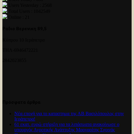
Users Yesterday : 2568
Total Users : 1042549
Online : 21
Ραδιο Βερενικη 89,5
Κύπρου 10 Ιεράπετρα
ΤΗΛ-6946472221
2842023855
Πρόσφατα άρθρα
Νέα εποχή για το καταστημα της ΑΒ Βασιλόπουλος στην
Ιεράπετρα!
61 εκατ. ευρώ στήριξη για τα λιπάσματα ανακοίνωσε ο
υπουργός Αγροτικής Ανάπτυξης Μαργαρίτης Σχοινάς