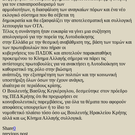
για τον επαναπροσδιορισμό των
αρμοδιοτήτων, η διασφάλιση των αναγκαίων πόρων και ένα νέο
εκλογικό σύστημα που θα σέβεται τη
δημοκρατία και θα εξασφαλίζει την αποτελεσματική και συλλογική
λειτουργία των ΟΤΑ.
Τέλος η συνάντηση ήταν ευκαιρία να γίνει μια συζήτηση
απολογισμού για την πορεία της Αυτοδιοίκησης
στην Ελλάδα με την θεσμική αναβάθμιση της, βάση των τομών και
των πρωτοβουλιών που πήραν οι
κυβερνήσεις του ΠΑΣΟΚ και αποτελούν παρακαταθήκη
προκειμένου το Κίνημα Αλλαγής σήμερα να πάρει τις
αντίστοιχες πρωτοβουλίες για να ανακτήσει η Αυτοδιοίκηση τον
καθοριστικό της ρόλο στην βιώσιμη
ανάπτυξη, την εξυπηρέτηση των πολιτών και την κοινωνική
υποστήριξη όλων όσων την έχουν ανάγκη,
ιδιαίτερα σε περιόδους κρίσης.
Ο Βουλευτής Βασίλης Κεγκέρογλου, δεσμεύτηκε στον πρόεδρο
της ΠΕΔ Κρήτης ότι θα προχωρήσει σε
κοινοβουλευτικές παρεμβάσεις, για όλα τα θέματα που αφορούν
αποφάσεις υπουργείων ή το ίδιο το
νομοθετικό πλαίσιο τόσο όσο ως Βουλευτής Ηρακλείου Κρήτης
αλλά και ως Κίνημα Αλλαγής συλλογικά.
Share
0
previous post