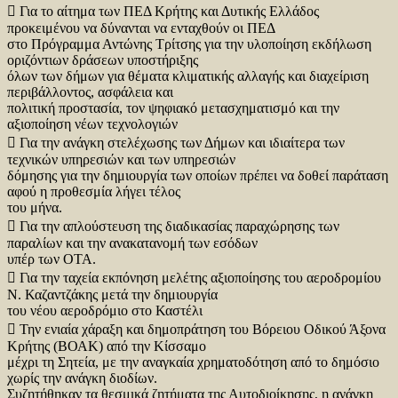
 Για το αίτημα των ΠΕΔ Κρήτης και Δυτικής Ελλάδος
προκειμένου να δύνανται να ενταχθούν οι ΠΕΔ
στο Πρόγραμμα Αντώνης Τρίτσης για την υλοποίηση εκδήλωση
οριζόντιων δράσεων υποστήριξης
όλων των δήμων για θέματα κλιματικής αλλαγής και διαχείριση
περιβάλλοντος, ασφάλεια και
πολιτική προστασία, τον ψηφιακό μετασχηματισμό και την
αξιοποίηση νέων τεχνολογιών
 Για την ανάγκη στελέχωσης των Δήμων και ιδιαίτερα των
τεχνικών υπηρεσιών και των υπηρεσιών
δόμησης για την δημιουργία των οποίων πρέπει να δοθεί παράταση
αφού η προθεσμία λήγει τέλος
του μήνα.
 Για την απλούστευση της διαδικασίας παραχώρησης των
παραλίων και την ανακατανομή των εσόδων
υπέρ των ΟΤΑ.
 Για την ταχεία εκπόνηση μελέτης αξιοποίησης του αεροδρομίου
Ν. Καζαντζάκης μετά την δημιουργία
του νέου αεροδρόμιο στο Καστέλι
 Την ενιαία χάραξη και δημοπράτηση του Βόρειου Οδικού Άξονα
Κρήτης (ΒΟΑΚ) από την Κίσσαμο
μέχρι τη Σητεία, με την αναγκαία χρηματοδότηση από το δημόσιο
χωρίς την ανάγκη διοδίων.
Συζητήθηκαν τα θεσμικά ζητήματα της Αυτοδιοίκησης, η ανάγκη