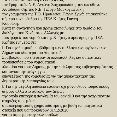
τον Γραμματέα Ν.Ε. Αντώνη Ζαχαριουδάκη, τον υπεύθυνο
Αυτοδιοίκησης της Ν.Ε. Γιώργο Μαρκογιαννάκη,
τον γραμματέα της Τ.Ο. Ηρακλείου Γιάννη Σχινά, επισκέφθηκε
σήμερα τον πρόεδρο της ΠΕΔ Κρήτης Γιάννη
Κουράκη.
Κατά τη συνάντηση που πραγματοποιήθηκε στο πλαίσιο του
διαλόγου του Κινήματος Αλλαγής με
τους φορείς του νομού και της Κρήτης, ο πρόεδρος της ΠΕΔ
Κρήτης ενημέρωσε:
 Για την θεσμική υποβάθμιση των συλλογικών οργάνων των
Δήμων και ιδιαίτερα του Δημοτικού
Συμβούλου που επέφεραν οι αλλεπάλληλες και αντιφατικές
τροποποιήσεις του νομοθετικού
πλαισίου για τους Δήμους, με την επίκληση της κυβερνησιμότητας
και τόνισε την ανάγκη για
επανεξέταση της νομοθεσίας για την αποκατάσταση της
δημοκρατικής λειτουργίας τους.
 Για την μεγάλη απώλεια εσόδων όχι μόνο στους τουριστικούς
δήμους αλλά στο σύνολο των Δήμων
την οποία επέφερε η πανδημία του covid19 και την αναγκαιότητα
στήριξης τους μέσω
συμπληρωματικής χρηματοδότησης με βάση τα πραγματικά
στοιχεία που θα προκύψουν 31/12/2020
για το ύψος μείωσης των εσόδων.