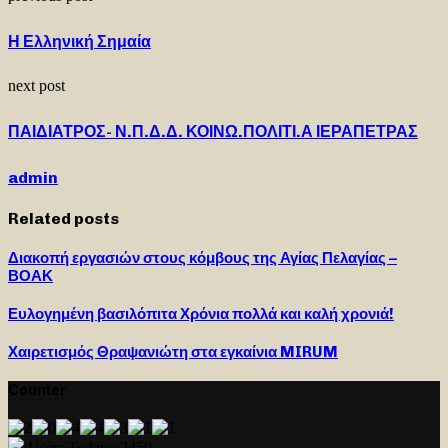
Η Ελληνική Σημαία
next post
ΠΑΙΔΙΑΤΡΟΣ- Ν.Π.Δ.Δ. ΚΟΙΝΩ.ΠΟΛΙΤΙ.Α ΙΕΡΑΠΕΤΡΑΣ
admin
Related posts
Διακοπή εργασιών στους κόμβους της Αγίας Πελαγίας –
ΒΟΑΚ
Ευλογημένη βασιλόπιτα Χρόνια πολλά και καλή χρονιά!
Χαιρετισμός Θραψανιώτη στα εγκαίνια MIRUM
Counter
Users Today : 2450