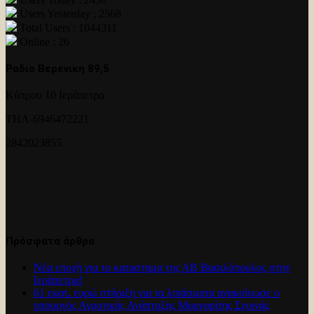
Users Yesterday : 2568
Total Users : 1044311
Online : 26
Ραδιο Βερενικη 89,5
Κύπρου 10 Ιεράπετρα
ΤΗΛ-6946472221
2842023855
Πρόσφατα άρθρα
Νέα εποχή για το καταστημα της ΑΒ Βασιλόπουλος στην
Ιεράπετρα!
61 εκατ. ευρώ στήριξη για τα λιπάσματα ανακοίνωσε ο
υπουργός Αγροτικής Ανάπτυξης Μαργαρίτης Σχοινάς