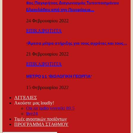
8ος Παγκρήτιος Διαγωνισμός Τυποποιημένου
Ελαιολάδου από την Περιφέρεια…
24 Φεβρουαρίου 2022
ΕΠΙΚΑΙΡΟΤΗΤΑ
«Άμεσα μέτρα στήριξης για τους αγρότες και τους…
21 Φεβρουαρίου 2022
ΕΠΙΚΑΙΡΟΤΗΤΑ
ΜΕΤΡΟ 11 ‘ΒΙΟΛΟΓΙΚΗ ΓΕΩΡΓΙΑ’
15 Φεβρουαρίου 2022
ΑΓΓΕΛΙΕΣ
Ακούστε μας loudly!
On air radio vereniki 89.5
live24
Τιμές αγροτικών προϊόντων
ΠΡΟΓΡΑΜΜΑ ΣΤΑΘΜΟΥ