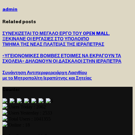
admin
Related posts
ΣΥΝΕΧΙΖΕΤΑΙ ΤΟ ΜΕΓΑΛΟ ΕΡΓΟ ΤΟΥ OPEN MALL.
ΞΕΚΙΝΑΝΕ ΟΙ ΕΡΓΑΣΙΕΣ ΣΤΟ ΥΠΟΛΟΙΠΟ
ΤΜΗΜΑ ΤΗΣ ΝΕΑΣ ΠΛΑΤΕΙΑΣ ΤΗΣ ΙΕΡΑΠΕΤΡΑΣ
«ΥΓΕΙΟΝΟΜΙΚΕΣ ΒΟΜΒΕΣ ΕΤΟΙΜΕΣ ΝΑ ΕΚΡΑΓΟΥΝ ΤΑ
ΣΧΟΛΕΙΑ» ΔΗΛΩΝΟΥΝ ΟΙ ΔΑΣΚΑΛΟΙ ΣΤΗΝ ΙΕΡΑΠΕΤΡΑ
Συνάντηση Αντιπεριφερειάρχη Λασιθίου
με το Μητροπολίτη Ιεραπύτνης και Σητείας
Counter
Users Today : 2062
Users Yesterday : 2533
Total Users : 1041355
Online : 18