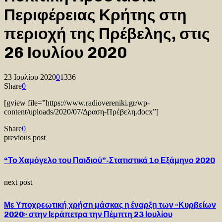
Περιφέρειας Κρήτης στη
περιοχή της Πρέβελης, στις
26 Ιουλίου 2020
23 Ιουλίου 2020
0
1336
Share
0
[gview file=”https://www.radiovereniki.gr/wp-
content/uploads/2020/07/Δραση-Πρέβελη.docx”]
Share
0
previous post
“Το Χαμόγελο του Παιδιού”-Στατιστικά 1ο Εξάμηνο 2020
next post
Με Υποχρεωτική χρήση μάσκας η έναρξη των «Κυρβείων
2020» στην Ιεράπετρα την Πέμπτη 23 Ιουλίου