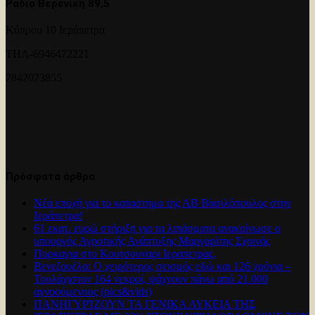
Ραδιο Βερενικη 89,5
Κύπρου 10 Ιεράπετρα
ΤΗΛ-6946472221
2842023855
Πρόσφατα άρθρα
Νέα εποχή για το καταστημα της ΑΒ Βασιλόπουλος στην
Ιεράπετρα!
61 εκατ. ευρώ στήριξη για τα λιπάσματα ανακοίνωσε ο
υπουργός Αγροτικής Ανάπτυξης Μαργαρίτης Σχοινάς
Πυρκαγια στο Κουτσουναρι Ιεραπετρας.
Βενεζουέλα: Ο χειρότερος σεισμός εδώ και 126 χρόνια –
Τουλάχιστον 164 νεκροί, ψάχνουν πάνω από 21.000
αγνοούμενους (pics&vids)
ΠΑΝΗΓΥΡΊΖΟΥΝ ΤΑ ΓΕΝΙΚΑ ΛΥΚΕΙΑ ΤΗΣ