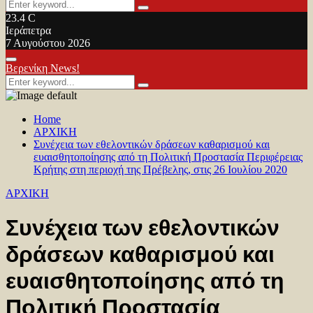
Search
Search
for:
23.4
C
Ιεράπετρα
7 Αυγούστου 2026
Facebook
Twitter
Youtube
Primary
Βερενίκη News!
Menu
Search
Search
for:
Home
ΑΡΧΙΚΗ
Συνέχεια των εθελοντικών δράσεων καθαρισμού και
ευαισθητοποίησης από τη Πολιτική Προστασία Περιφέρειας
Κρήτης στη περιοχή της Πρέβελης, στις 26 Ιουλίου 2020
ΑΡΧΙΚΗ
Συνέχεια των εθελοντικών
δράσεων καθαρισμού και
ευαισθητοποίησης από τη
Πολιτική Προστασία