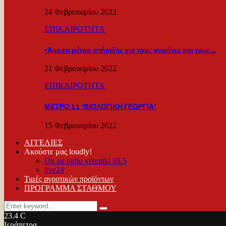
24 Φεβρουαρίου 2022
ΕΠΙΚΑΙΡΟΤΗΤΑ
«Άμεσα μέτρα στήριξης για τους αγρότες και τους…
21 Φεβρουαρίου 2022
ΕΠΙΚΑΙΡΟΤΗΤΑ
ΜΕΤΡΟ 11 ‘ΒΙΟΛΟΓΙΚΗ ΓΕΩΡΓΙΑ’
15 Φεβρουαρίου 2022
ΑΓΓΕΛΙΕΣ
Ακούστε μας loudly!
On air radio vereniki 89.5
live24
Τιμές αγροτικών προϊόντων
ΠΡΟΓΡΑΜΜΑ ΣΤΑΘΜΟΥ
Search
Search
for:
23.4
C
Ιεράπετρα