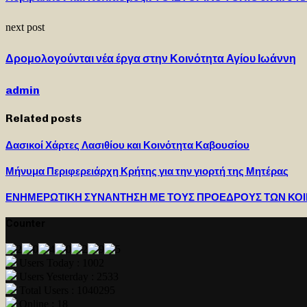
next post
Δρομολογούνται νέα έργα στην Κοινότητα Αγίου Ιωάννη
admin
Related posts
Δασικοί Χάρτες Λασιθίου και Κοινότητα Καβουσίου
Μήνυμα Περιφερειάρχη Κρήτης για την γιορτή της Μητέρας
ΕΝΗΜΕΡΩΤΙΚΗ ΣΥΝΑΝΤΗΣΗ ΜΕ ΤΟΥΣ ΠΡΟΕΔΡΟΥΣ ΤΩΝ ΚΟΙ
Counter
Users Today : 1002
Users Yesterday : 2533
Total Users : 1040295
Online : 18