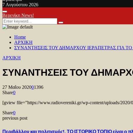
7 Αυγούστου 2026
Facebook
Twitter
Youtube
Primary
Βερενίκη News!
Menu
Search
Search
for:
Home
ΑΡΧΙΚΗ
ΣΥΝΑΝΤΗΣΕΙΣ ΤΟΥ ΔΗΜΑΡΧΟΥ ΙΕΡΑΠΕΤΡΑΣ ΓΙΑ Τ
ΑΡΧΙΚΗ
ΣΥΝΑΝΤΗΣΕΙΣ ΤΟΥ ΔΗΜΑΡΧΟ
27 Μαΐου 2020
0
1396
Share
0
[gview file=”https://www.radiovereniki.gr/wp-content/u
Share
0
previous post
Περιβάλλον και πολιτισμός!. ΤΟ ΙΣΤΟΡΙΚΟ ΤΟΠΙΟ είναι ο π