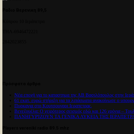
Ραδιο Βερενικη 89,5
Κύπρου 10 Ιεράπετρα
ΤΗΛ-6946472221
2842023855
Πρόσφατα άρθρα
Νέα εποχή για το καταστημα της ΑΒ Βασιλόπουλος στην Ιερά
61 εκατ. ευρώ στήριξη για τα λιπάσματα ανακοίνωσε ο υπουρ
Πυρκαγια στο Κουτσουναρι Ιεραπετρας.
Βενεζουέλα: Ο χειρότερος σεισμός εδώ και 126 χρόνια – Του
ΠΑΝΗΓΥΡΊΖΟΥΝ ΤΑ ΓΕΝΙΚΑ ΛΥΚΕΙΑ ΤΗΣ ΙΕΡΑΠΕΤ
Players vereniki radio 89.5 mhz