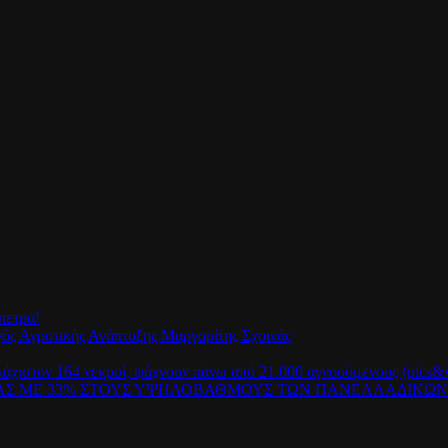
πετρα!
γός Αγροτικής Ανάπτυξης Μαργαρίτης Σχοινάς
λάχιστον 164 νεκροί, ψάχνουν πάνω από 21.000 αγνοούμενους (pics&v
ΡΑΣ ΜΕ 33% ΣΤΟΥΣ ΥΨΗΛΟΒΑΘΜΟΥΣ ΤΩΝ ΠΑΝΕΛΛΑΔΙΚΩ