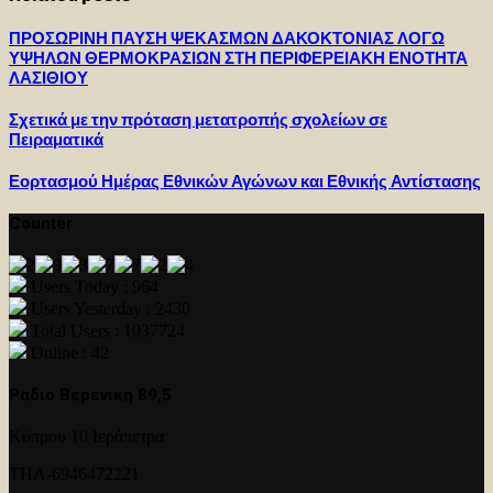
ΠΡΟΣΩΡΙΝΗ ΠΑΥΣΗ ΨΕΚΑΣΜΩΝ ΔΑΚΟΚΤΟΝΙΑΣ ΛΟΓΩ
ΥΨΗΛΩΝ ΘΕΡΜΟΚΡΑΣΙΩΝ ΣΤΗ ΠΕΡΙΦΕΡΕΙΑΚΗ ΕΝΟΤΗΤΑ
ΛΑΣΙΘΙΟΥ
Σχετικά με την πρόταση μετατροπής σχολείων σε
Πειραματικά
Εορτασμού Ημέρας Εθνικών Αγώνων και Εθνικής Αντίστασης
Counter
Users Today : 964
Users Yesterday : 2430
Total Users : 1037724
Online : 42
Ραδιο Βερενικη 89,5
Κύπρου 10 Ιεράπετρα
ΤΗΛ-6946472221