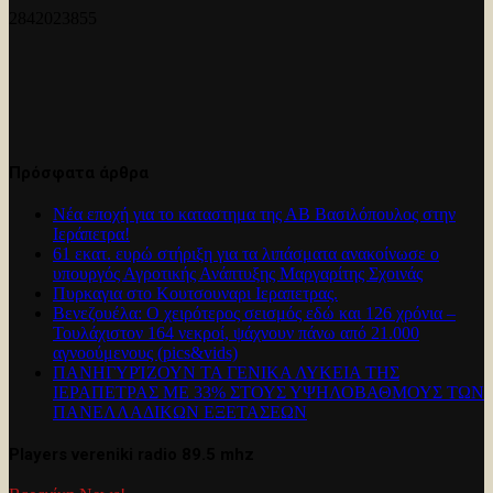
2842023855
Πρόσφατα άρθρα
Νέα εποχή για το καταστημα της ΑΒ Βασιλόπουλος στην
Ιεράπετρα!
61 εκατ. ευρώ στήριξη για τα λιπάσματα ανακοίνωσε ο
υπουργός Αγροτικής Ανάπτυξης Μαργαρίτης Σχοινάς
Πυρκαγια στο Κουτσουναρι Ιεραπετρας.
Βενεζουέλα: Ο χειρότερος σεισμός εδώ και 126 χρόνια –
Τουλάχιστον 164 νεκροί, ψάχνουν πάνω από 21.000
αγνοούμενους (pics&vids)
ΠΑΝΗΓΥΡΊΖΟΥΝ ΤΑ ΓΕΝΙΚΑ ΛΥΚΕΙΑ ΤΗΣ
ΙΕΡΑΠΕΤΡΑΣ ΜΕ 33% ΣΤΟΥΣ ΥΨΗΛΟΒΑΘΜΟΥΣ ΤΩΝ
ΠΑΝΕΛΛΑΔΙΚΩΝ ΕΞΕΤΑΣΕΩΝ
Players vereniki radio 89.5 mhz