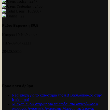
Users Today : 2247
Users Yesterday : 2430
Total Users : 1039007
Online : 22
Ραδιο Βερενικη 89,5
Κύπρου 10 Ιεράπετρα
ΤΗΛ-6946472221
2842023855
Πρόσφατα άρθρα
Νέα εποχή για το καταστημα της ΑΒ Βασιλόπουλος στην
Ιεράπετρα!
61 εκατ. ευρώ στήριξη για τα λιπάσματα ανακοίνωσε ο
υπουργός Αγροτικής Ανάπτυξης Μαργαρίτης Σχοινάς