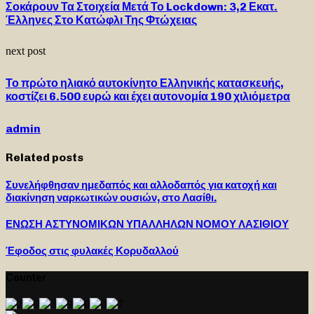
Σοκάρουν Τα Στοιχεία Μετά Το Lockdown: 3,2 Εκατ.
Έλληνες Στο Κατώφλι Της Φτώχειας
next post
Το πρώτο ηλιακό αυτοκίνητο Ελληνικής κατασκευής,
κοστίζει 6.500 ευρώ και έχει αυτονομία 190 χιλιόμετρα
admin
Related posts
Συνελήφθησαν ημεδαπός και αλλοδαπός για κατοχή και
διακίνηση ναρκωτικών ουσιών, στο Λασίθι.
ΕΝΩΣΗ ΑΣΤΥΝΟΜΙΚΩΝ ΥΠΑΛΛΗΛΩΝ ΝΟΜΟΥ ΛΑΣΙΘΙΟΥ
Έφοδος στις φυλακές Κορυδαλλού
Counter