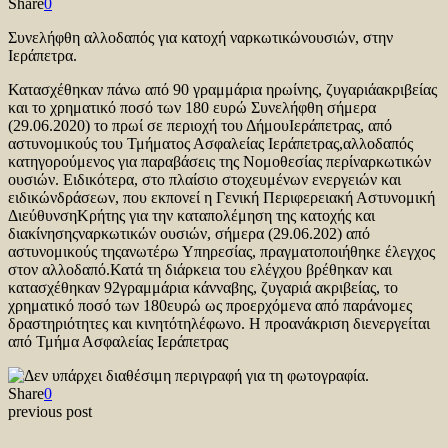
Share
0
Συνελήφθη αλλοδαπός για κατοχή ναρκωτικώνουσιών, στην
Ιεράπετρα.
Κατασχέθηκαν πάνω από 90 γραμμάρια ηρωίνης, ζυγαριάακριβείας
και το χρηματικό ποσό των 180 ευρώ Συνελήφθη σήμερα
(29.06.2020) το πρωί σε περιοχή του ΔήμουΙεράπετρας, από
αστυνομικούς του Τμήματος Ασφαλείας Ιεράπετρας,αλλοδαπός
κατηγορούμενος για παραβάσεις της Νομοθεσίας περίναρκωτικών
ουσιών. Ειδικότερα, στο πλαίσιο στοχευμένων ενεργειών και
ειδικώνδράσεων, που
εκπονεί η Γενική Περιφερειακή Αστυνομική
ΔιεύθυνσηΚρήτης για την καταπολέμηση της κατοχής και
διακίνησηςναρκωτικών ουσιών, σήμερα (29.06.202) από
αστυνομικούς τηςανωτέρω Υπηρεσίας, πραγματοποιήθηκε έλεγχος
στον αλλοδαπό.Κατά τη διάρκεια του ελέγχου βρέθηκαν και
κατασχέθηκαν 92γραμμάρια κάνναβης, ζυγαριά ακριβείας, το
χρηματικό ποσό των 180ευρώ ως προερχόμενα από παράνομες
δραστηριότητες και κινητότηλέφωνο. Η προανάκριση διενεργείται
από Τμήμα Ασφαλείας Ιεράπετρας
Share
0
previous post