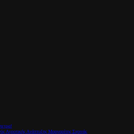
πετρα!
γός Αγροτικής Ανάπτυξης Μαργαρίτης Σχοινάς