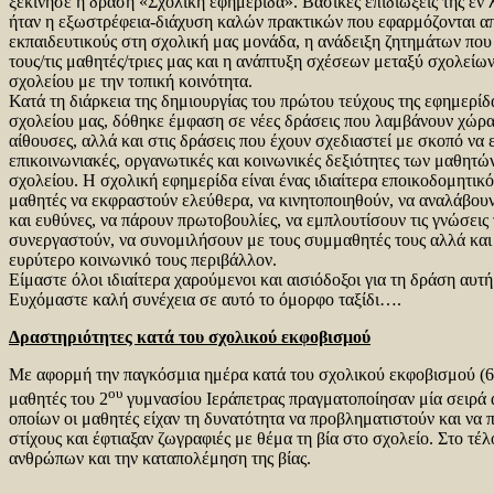
ξεκίνησε η δράση «Σχολική εφημερίδα». Βασικές επιδιώξεις της εν
ήταν η εξωστρέφεια-διάχυση καλών πρακτικών που εφαρμόζονται α
εκπαιδευτικούς στη σχολική μας μονάδα, η ανάδειξη ζητημάτων πο
τους/τις μαθητές/τριες μας και η ανάπτυξη σχέσεων μεταξύ σχολείω
σχολείου με την τοπική κοινότητα.
Κατά τη διάρκεια της δημιουργίας του πρώτου τεύχους της εφημερίδ
σχολείου μας, δόθηκε έμφαση σε νέες δράσεις που λαμβάνουν χώρα
αίθουσες, αλλά και στις δράσεις που έχουν σχεδιαστεί με σκοπό να 
επικοινωνιακές, οργανωτικές και κοινωνικές δεξιότητες των μαθητώ
σχολείου. Η σχολική εφημερίδα είναι ένας ιδιαίτερα εποικοδομητικό
μαθητές να εκφραστούν ελεύθερα, να κινητοποιηθούν, να αναλάβου
και ευθύνες, να πάρουν πρωτοβουλίες, να εμπλουτίσουν τις γνώσεις 
συνεργαστούν, να συνομιλήσουν με τους συμμαθητές τους αλλά και
ευρύτερο κοινωνικό τους περιβάλλον.
Είμαστε όλοι ιδιαίτερα χαρούμενοι και αισιόδοξοι για τη δράση αυτή
Ευχόμαστε καλή συνέχεια σε αυτό το όμορφο ταξίδι….
Δραστηριότητες κατά του σχολικού εκφοβισμού
Με αφορμή την παγκόσμια ημέρα κατά του σχολικού εκφοβισμού (6 Μ
ου
μαθητές του 2
γυμνασίου Ιεράπετρας πραγματοποίησαν μία σειρά α
οποίων οι μαθητές είχαν τη δυνατότητα να προβληματιστούν και να
στίχους και έφτιαξαν ζωγραφιές με θέμα τη βία στο σχολείο. Στο τ
ανθρώπων και την καταπολέμηση της βίας.