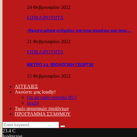
24 Φεβρουαρίου 2022
ΕΠΙΚΑΙΡΟΤΗΤΑ
«Άμεσα μέτρα στήριξης για τους αγρότες και τους…
21 Φεβρουαρίου 2022
ΕΠΙΚΑΙΡΟΤΗΤΑ
ΜΕΤΡΟ 11 ‘ΒΙΟΛΟΓΙΚΗ ΓΕΩΡΓΙΑ’
15 Φεβρουαρίου 2022
ΑΓΓΕΛΙΕΣ
Ακούστε μας loudly!
On air radio vereniki 89.5
live24
Τιμές αγροτικών προϊόντων
ΠΡΟΓΡΑΜΜΑ ΣΤΑΘΜΟΥ
Search
Search
for:
23.4
C
Ιεράπετρα