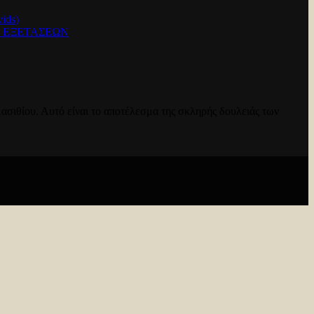
ids)
Ν ΕΞΕΤΑΣΕΩΝ
ασιθίου. Αυτό είναι το αποτέλεσμα της σκληρής δουλειάς των