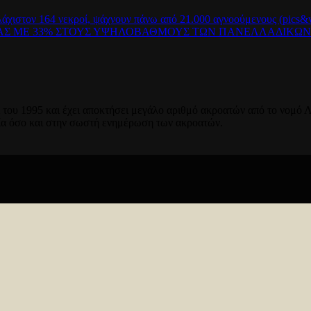
λάχιστον 164 νεκροί, ψάχνουν πάνω από 21.000 αγνοούμενους (pics&v
ΡΑΣ ΜΕ 33% ΣΤΟΥΣ ΥΨΗΛΟΒΑΘΜΟΥΣ ΤΩΝ ΠΑΝΕΛΛΑΔΙΚΩ
του 1995 και έχει αποκτήσει μεγάλο αριθμό ακροατών από το νομό Λ
ία όσο και στην σωστή ενημέρωση των ακροατών.