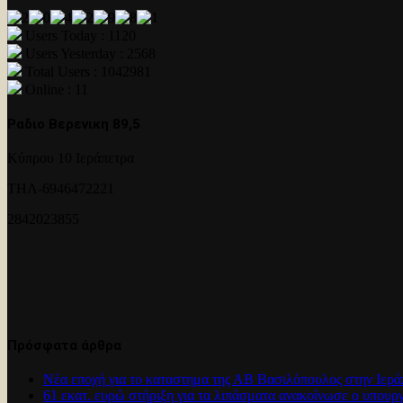
Users Today : 1120
Users Yesterday : 2568
Total Users : 1042981
Online : 11
Ραδιο Βερενικη 89,5
Κύπρου 10 Ιεράπετρα
ΤΗΛ-6946472221
2842023855
Πρόσφατα άρθρα
Νέα εποχή για το καταστημα της ΑΒ Βασιλόπουλος στην Ιερά
61 εκατ. ευρώ στήριξη για τα λιπάσματα ανακοίνωσε ο υπουρ