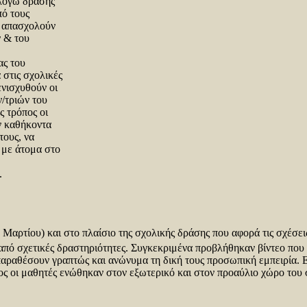
 λόγω δράσης
πό τους
υ απασχολούν
ν & του
ας του
 στις σχολικές
ενισχυθούν οι
ν/τριών του
ς τρόπος οι
ν καθήκοντα
τους, να
 με άτομα στο
.
αρτίου) και στο πλαίσιο της σχολικής δράσης που αφορά τις σχέσεις
πό σχετικές δραστηριότητες. Συγκεκριμένα προβλήθηκαν βίντεο που 
 παραθέσουν γραπτώς και ανώνυμα τη δική τους προσωπική εμπειρία. 
έλος οι μαθητές ενώθηκαν στον εξωτερικό και στον προαύλιο χώρο το