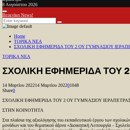
8 Αυγούστου 2026
Facebook
Twitter
Youtube
Primary
Βερενίκη News!
Menu
Search
Search
for:
Home
TOPIKA NEA
ΣΧΟΛΙΚΗ ΕΦΗΜΕΡΙΔΑ ΤΟΥ 2 ΟΥ ΓΥΜΝΑΣΙΟΥ ΙΕΡΑΠ
TOPIKA NEA
ΣΧΟΛΙΚΗ ΕΦΗΜΕΡΙΔΑ ΤΟΥ 2
14 Μαρτίου 2022
14 Μαρτίου 2022
0
1048
Share
0
ΣΧΟΛΙΚΗ ΕΦΗΜΕΡΙΔΑ ΤΟΥ 2 ΟΥ ΓΥΜΝΑΣΙΟΥ ΙΕΡΑΠΕΤΡΑ
ΣΤΗΝ ΚΟΙΝΟΤΗΤΑ
Στα πλαίσια της αξιολόγησης του εκπαιδευτικού έργου των σχολικώ
μονάδων και του θεματικού άξονα «Διοικητική Λειτουργία – Σχολεί