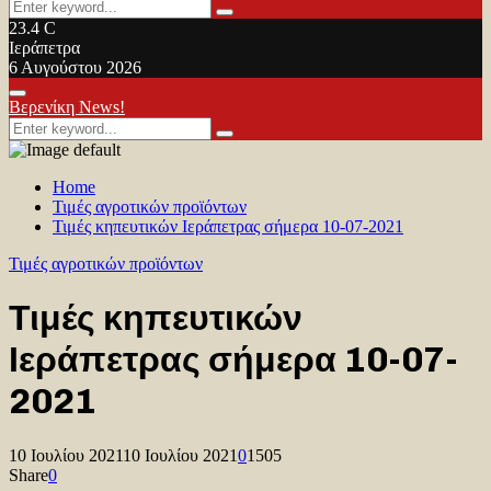
Search
Search
for:
23.4
C
Ιεράπετρα
6 Αυγούστου 2026
Facebook
Twitter
Youtube
Primary
Βερενίκη News!
Menu
Search
Search
for:
Home
Τιμές αγροτικών προϊόντων
Τιμές κηπευτικών Ιεράπετρας σήμερα 10-07-2021
Τιμές αγροτικών προϊόντων
Τιμές κηπευτικών
Ιεράπετρας σήμερα 10-07-
2021
10 Ιουλίου 2021
10 Ιουλίου 2021
0
1505
Share
0