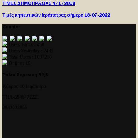
ΤΙΜΕΣ ΔΗΜΟΠΡΑΣΙΑΣ 4/1/2019
Τιμές κηπευτικών Ιεράπετρας σήμερα 18-07-2022
Counter
Users Today : 450
Users Yesterday : 2430
Total Users : 1037210
Online : 19
Ραδιο Βερενικη 89,5
Κύπρου 10 Ιεράπετρα
ΤΗΛ-6946472221
2842023855