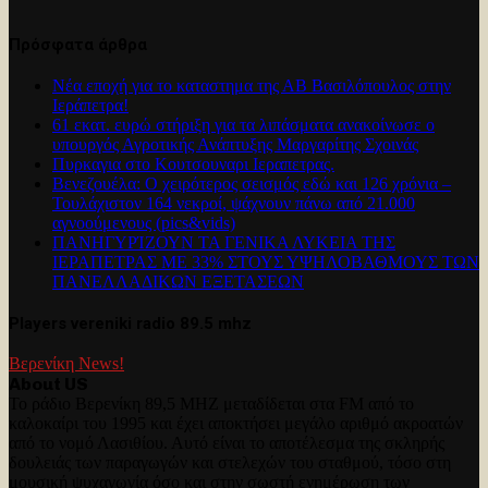
Πρόσφατα άρθρα
Νέα εποχή για το καταστημα της ΑΒ Βασιλόπουλος στην
Ιεράπετρα!
61 εκατ. ευρώ στήριξη για τα λιπάσματα ανακοίνωσε ο
υπουργός Αγροτικής Ανάπτυξης Μαργαρίτης Σχοινάς
Πυρκαγια στο Κουτσουναρι Ιεραπετρας.
Βενεζουέλα: Ο χειρότερος σεισμός εδώ και 126 χρόνια –
Τουλάχιστον 164 νεκροί, ψάχνουν πάνω από 21.000
αγνοούμενους (pics&vids)
ΠΑΝΗΓΥΡΊΖΟΥΝ ΤΑ ΓΕΝΙΚΑ ΛΥΚΕΙΑ ΤΗΣ
ΙΕΡΑΠΕΤΡΑΣ ΜΕ 33% ΣΤΟΥΣ ΥΨΗΛΟΒΑΘΜΟΥΣ ΤΩΝ
ΠΑΝΕΛΛΑΔΙΚΩΝ ΕΞΕΤΑΣΕΩΝ
Players vereniki radio 89.5 mhz
Βερενίκη News!
About US
Το ράδιο Βερενίκη 89,5 MHZ μεταδίδεται στα FM από το
καλοκαίρι του 1995 και έχει αποκτήσει μεγάλο αριθμό ακροατών
από το νομό Λασιθίου. Αυτό είναι το αποτέλεσμα της σκληρής
δουλειάς των παραγωγών και στελεχών του σταθμού, τόσο στη
μουσική ψυχαγωγία όσο και στην σωστή ενημέρωση των