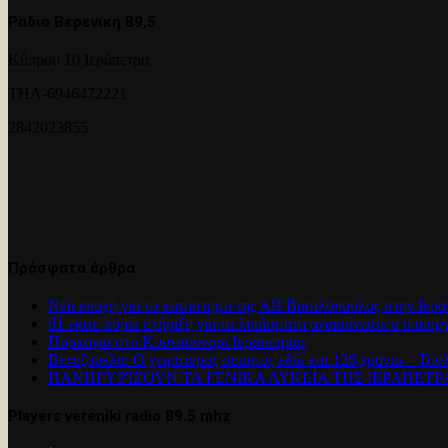
Ραδιο Βερενικη 89,5
Κύπρου 10 Ιεράπετρα
ΤΗΛ-6946472221
2842023855
Πρόσφατα άρθρα
Νέα εποχή για το καταστημα της ΑΒ Βασιλόπουλος στην Ιερά
61 εκατ. ευρώ στήριξη για τα λιπάσματα ανακοίνωσε ο υπουρ
Πυρκαγια στο Κουτσουναρι Ιεραπετρας.
Βενεζουέλα: Ο χειρότερος σεισμός εδώ και 126 χρόνια – Του
ΠΑΝΗΓΥΡΊΖΟΥΝ ΤΑ ΓΕΝΙΚΑ ΛΥΚΕΙΑ ΤΗΣ ΙΕΡΑΠΕΤ
Players vereniki radio 89.5 mhz