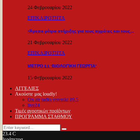
24 Φεβρουαρίου 2022
ΕΠΙΚΑΙΡΟΤΗΤΑ
«Άμεσα μέτρα στήριξης για τους αγρότες και τους…
21 Φεβρουαρίου 2022
ΕΠΙΚΑΙΡΟΤΗΤΑ
ΜΕΤΡΟ 11 ‘ΒΙΟΛΟΓΙΚΗ ΓΕΩΡΓΙΑ’
15 Φεβρουαρίου 2022
ΑΓΓΕΛΙΕΣ
Ακούστε μας loudly!
On air radio vereniki 89.5
live24
Τιμές αγροτικών προϊόντων
ΠΡΟΓΡΑΜΜΑ ΣΤΑΘΜΟΥ
Search
Search
for:
23.4
C
Ιεράπετρα