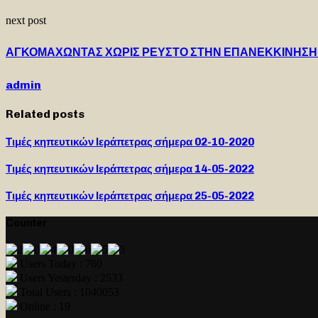
next post
ΑΓΚΟΜΑΧΩΝΤΑΣ ΧΩΡΙΣ ΡΕΥΣΤΟ ΣΤΗΝ ΕΠΑΝΕΚΚΙΝΗΣΗ 
admin
Related posts
Τιμές κηπευτικών Ιεράπετρας σήμερα 02-10-2020
Τιμές κηπευτικών Ιεράπετρας σήμερα 14-05-2022
Τιμές κηπευτικών Ιεράπετρας σήμερα 25-05-2022
Counter
Users Today : 760
Users Yesterday : 2533
Total Users : 1040053
Online : 19