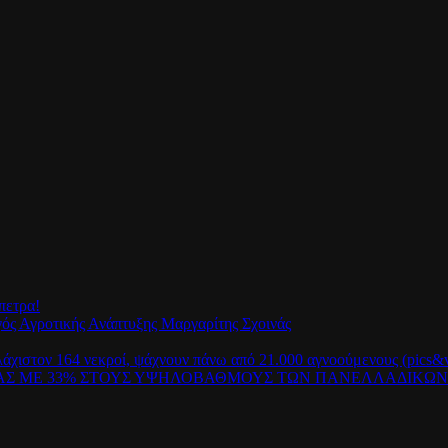
πετρα!
γός Αγροτικής Ανάπτυξης Μαργαρίτης Σχοινάς
λάχιστον 164 νεκροί, ψάχνουν πάνω από 21.000 αγνοούμενους (pics&v
ΡΑΣ ΜΕ 33% ΣΤΟΥΣ ΥΨΗΛΟΒΑΘΜΟΥΣ ΤΩΝ ΠΑΝΕΛΛΑΔΙΚΩ