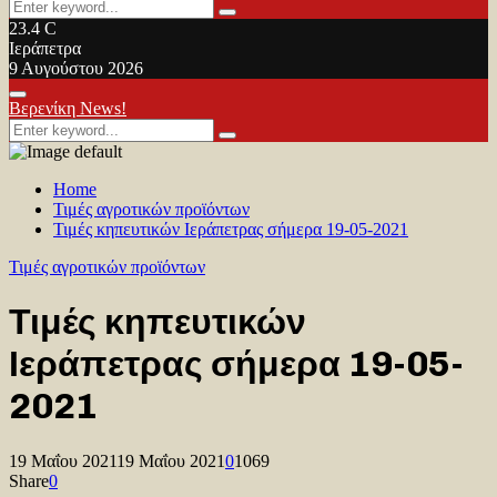
Search
Search
for:
23.4
C
Ιεράπετρα
9 Αυγούστου 2026
Facebook
Twitter
Youtube
Primary
Βερενίκη News!
Menu
Search
Search
for:
Home
Τιμές αγροτικών προϊόντων
Τιμές κηπευτικών Ιεράπετρας σήμερα 19-05-2021
Τιμές αγροτικών προϊόντων
Τιμές κηπευτικών
Ιεράπετρας σήμερα 19-05-
2021
19 Μαΐου 2021
19 Μαΐου 2021
0
1069
Share
0