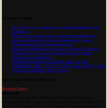
Πρόσφατα άρθρα
Νέα εποχή για το καταστημα της ΑΒ Βασιλόπουλος στην
Ιεράπετρα!
61 εκατ. ευρώ στήριξη για τα λιπάσματα ανακοίνωσε ο
υπουργός Αγροτικής Ανάπτυξης Μαργαρίτης Σχοινάς
Πυρκαγια στο Κουτσουναρι Ιεραπετρας.
Βενεζουέλα: Ο χειρότερος σεισμός εδώ και 126 χρόνια –
Τουλάχιστον 164 νεκροί, ψάχνουν πάνω από 21.000
αγνοούμενους (pics&vids)
ΠΑΝΗΓΥΡΊΖΟΥΝ ΤΑ ΓΕΝΙΚΑ ΛΥΚΕΙΑ ΤΗΣ
ΙΕΡΑΠΕΤΡΑΣ ΜΕ 33% ΣΤΟΥΣ ΥΨΗΛΟΒΑΘΜΟΥΣ ΤΩΝ
ΠΑΝΕΛΛΑΔΙΚΩΝ ΕΞΕΤΑΣΕΩΝ
Players vereniki radio 89.5 mhz
Βερενίκη News!
About US
Το ράδιο Βερενίκη 89,5 MHZ μεταδίδεται στα FM από το
καλοκαίρι του 1995 και έχει αποκτήσει μεγάλο αριθμό ακροατών
από το νομό Λασιθίου. Αυτό είναι το αποτέλεσμα της σκληρής