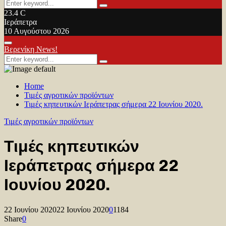
Search
Search
for:
23.4
C
Ιεράπετρα
10 Αυγούστου 2026
Facebook
Twitter
Youtube
Primary
Βερενίκη News!
Menu
Search
Search
for:
Home
Τιμές αγροτικών προϊόντων
Τιμές κηπευτικών Ιεράπετρας σήμερα 22 Ιουνίου 2020.
Τιμές αγροτικών προϊόντων
Τιμές κηπευτικών
Ιεράπετρας σήμερα 22
Ιουνίου 2020.
22 Ιουνίου 2020
22 Ιουνίου 2020
0
1184
Share
0