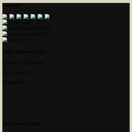
Counter
Users Today : 704
Users Yesterday : 2545
Total Users : 1047783
Online : 20
Ραδιο Βερενικη 89,5
Κύπρου 10 Ιεράπετρα
ΤΗΛ-6946472221
2842023855
Πρόσφατα άρθρα