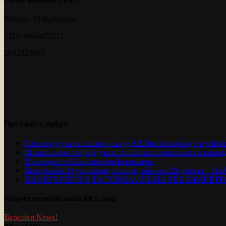
Κύπρου 10 Ιεράπετρα
ΤΗΛ-6946472221
2842023855
Πρόσφατα άρθρα
Νέα εποχή για το καταστημα της ΑΒ Βασιλόπουλος στην Ιερά
61 εκατ. ευρώ στήριξη για τα λιπάσματα ανακοίνωσε ο υπουρ
Πυρκαγια στο Κουτσουναρι Ιεραπετρας.
Βενεζουέλα: Ο χειρότερος σεισμός εδώ και 126 χρόνια – Του
ΠΑΝΗΓΥΡΊΖΟΥΝ ΤΑ ΓΕΝΙΚΑ ΛΥΚΕΙΑ ΤΗΣ ΙΕΡΑΠΕΤ
Players vereniki radio 89.5 mhz
Βερενίκη News!