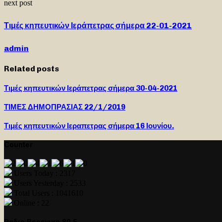
next post
Τιμές κηπευτικών Ιεράπετρας σήμερα 22-01-2021
admin
Related posts
Τιμές κηπευτικών Ιεράπετρας σήμερα 30-04-2021
ΤΙΜΕΣ ΔΗΜΟΠΡΑΣΙΑΣ 22/1/2019
Τιμές κηπευτικών Ιεραπετρας σήμερα 16 Ιουνίου.
Counter
Users Today : 2317
Users Yesterday : 2533
Total Users : 1041610
Online : 22
Ραδιο Βερενικη 89,5