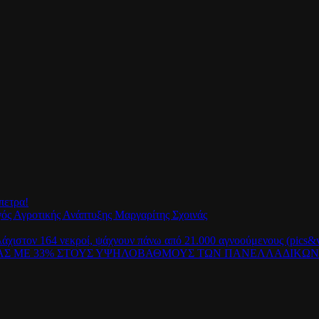
πετρα!
γός Αγροτικής Ανάπτυξης Μαργαρίτης Σχοινάς
λάχιστον 164 νεκροί, ψάχνουν πάνω από 21.000 αγνοούμενους (pics&v
ΡΑΣ ΜΕ 33% ΣΤΟΥΣ ΥΨΗΛΟΒΑΘΜΟΥΣ ΤΩΝ ΠΑΝΕΛΛΑΔΙΚΩ