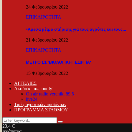
24 Φεβρουαρίου 2022
ΕΠΙΚΑΙΡΟΤΗΤΑ
«Άμεσα μέτρα στήριξης για τους αγρότες και τους…
21 Φεβρουαρίου 2022
ΕΠΙΚΑΙΡΟΤΗΤΑ
ΜΕΤΡΟ 11 ‘ΒΙΟΛΟΓΙΚΗ ΓΕΩΡΓΙΑ’
15 Φεβρουαρίου 2022
ΑΓΓΕΛΙΕΣ
Ακούστε μας loudly!
On air radio vereniki 89.5
live24
Τιμές αγροτικών προϊόντων
ΠΡΟΓΡΑΜΜΑ ΣΤΑΘΜΟΥ
Search
Search
for:
23.4
C
Ιεράπετρα