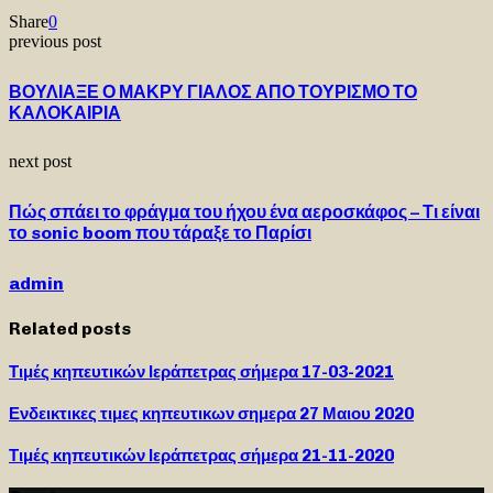
Share
0
previous post
ΒΟΥΛΙΑΞΕ Ο ΜΑΚΡΥ ΓΙΑΛΟΣ ΑΠΟ ΤΟΥΡΙΣΜΟ ΤΟ
ΚΑΛΟΚΑΙΡΙΑ
next post
Πώς σπάει το φράγμα του ήχου ένα αεροσκάφος – Τι είναι
το sonic boom που τάραξε το Παρίσι
admin
Related posts
Τιμές κηπευτικών Ιεράπετρας σήμερα 17-03-2021
Ενδεικτικες τιμες κηπευτικων σημερα 27 Μαιου 2020
Τιμές κηπευτικών Ιεράπετρας σήμερα 21-11-2020