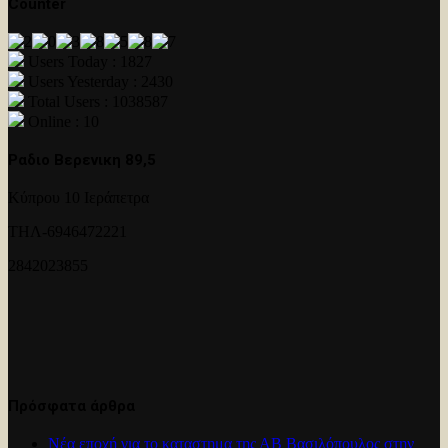
Counter
Users Today : 1827
Users Yesterday : 2430
Total Users : 1038587
Online : 10
Ραδιο Βερενικη 89,5
Κύπρου 10 Ιεράπετρα
ΤΗΛ-6946472221
2842023855
Πρόσφατα άρθρα
Νέα εποχή για το καταστημα της ΑΒ Βασιλόπουλος στην