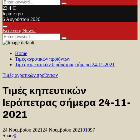
Search
Search
for:
23.4
C
Ιεράπετρα
6 Αυγούστου 2026
Facebook
Twitter
Youtube
Primary
Βερενίκη News!
Menu
Search
Search
for:
Home
Τιμές αγροτικών προϊόντων
Τιμές κηπευτικών Ιεράπετρας σήμερα 24-11-2021
Τιμές αγροτικών προϊόντων
Τιμές κηπευτικών
Ιεράπετρας σήμερα 24-11-
2021
24 Νοεμβρίου 2021
24 Νοεμβρίου 2021
0
1097
Share
0