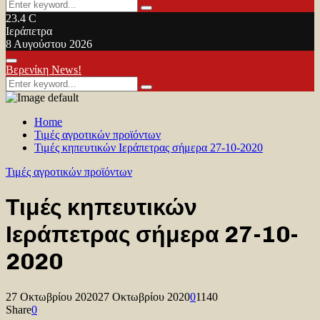
Search
Search
for:
23.4
C
Ιεράπετρα
8 Αυγούστου 2026
Facebook
Twitter
Youtube
Primary
Βερενίκη News!
Menu
Search
Search
for:
Home
Τιμές αγροτικών προϊόντων
Τιμές κηπευτικών Ιεράπετρας σήμερα 27-10-2020
Τιμές αγροτικών προϊόντων
Τιμές κηπευτικών
Ιεράπετρας σήμερα 27-10-
2020
27 Οκτωβρίου 2020
27 Οκτωβρίου 2020
0
1140
Share
0