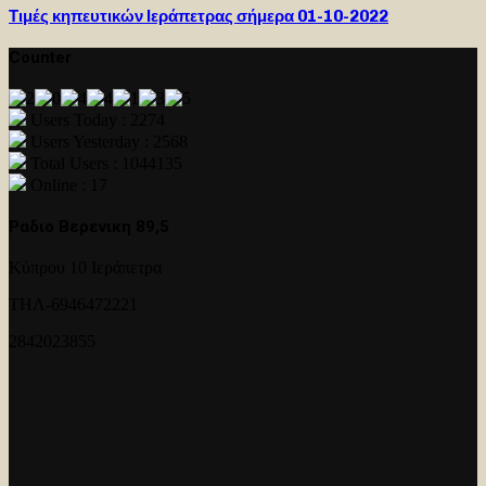
Τιμές κηπευτικών Ιεράπετρας σήμερα 01-10-2022
Counter
Users Today : 2274
Users Yesterday : 2568
Total Users : 1044135
Online : 17
Ραδιο Βερενικη 89,5
Κύπρου 10 Ιεράπετρα
ΤΗΛ-6946472221
2842023855