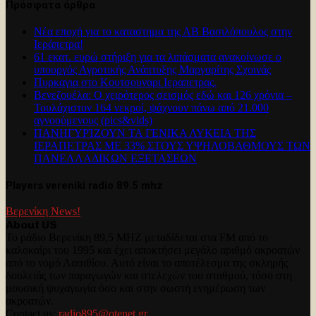
Πρόσφατα άρθρα
Νέα εποχή για το καταστημα της ΑΒ Βασιλόπουλος στην
Ιεράπετρα!
61 εκατ. ευρώ στήριξη για τα λιπάσματα ανακοίνωσε ο
υπουργός Αγροτικής Ανάπτυξης Μαργαρίτης Σχοινάς
Πυρκαγια στο Κουτσουναρι Ιεραπετρας.
Βενεζουέλα: Ο χειρότερος σεισμός εδώ και 126 χρόνια –
Τουλάχιστον 164 νεκροί, ψάχνουν πάνω από 21.000
αγνοούμενους (pics&vids)
ΠΑΝΗΓΥΡΊΖΟΥΝ ΤΑ ΓΕΝΙΚΑ ΛΥΚΕΙΑ ΤΗΣ
ΙΕΡΑΠΕΤΡΑΣ ΜΕ 33% ΣΤΟΥΣ ΥΨΗΛΟΒΑΘΜΟΥΣ ΤΩΝ
ΠΑΝΕΛΛΑΔΙΚΩΝ ΕΞΕΤΑΣΕΩΝ
Players vereniki radio 89.5 mhz
Βερενίκη News!
About US
Το ράδιο Βερενίκη 89,5 MHZ μεταδίδεται στα FM από το
καλοκαίρι του 1995 και έχει αποκτήσει μεγάλο αριθμό ακροατών
από το νομό Λασιθίου. Αυτό είναι το αποτέλεσμα της σκληρής
δουλειάς των παραγωγών και στελεχών του σταθμού, τόσο στη
μουσική ψυχαγωγία όσο και στην σωστή ενημέρωση των
ακροατών.
Contact us:
radio895@otenet.gr