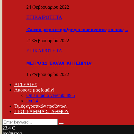
24 Φεβρουαρίου 2022
ΕΠΙΚΑΙΡΟΤΗΤΑ
«Άμεσα μέτρα στήριξης για τους αγρότες και τους…
21 Φεβρουαρίου 2022
ΕΠΙΚΑΙΡΟΤΗΤΑ
ΜΕΤΡΟ 11 ‘ΒΙΟΛΟΓΙΚΗ ΓΕΩΡΓΙΑ’
15 Φεβρουαρίου 2022
ΑΓΓΕΛΙΕΣ
Ακούστε μας loudly!
On air radio vereniki 89.5
live24
Τιμές αγροτικών προϊόντων
ΠΡΟΓΡΑΜΜΑ ΣΤΑΘΜΟΥ
Search
Search
for:
23.4
C
Ιεράπετρα