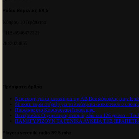
Ραδιο Βερενικη 89,5
Κύπρου 10 Ιεράπετρα
ΤΗΛ-6946472221
2842023855
Πρόσφατα άρθρα
Νέα εποχή για το καταστημα της ΑΒ Βασιλόπουλος στην Ιερά
61 εκατ. ευρώ στήριξη για τα λιπάσματα ανακοίνωσε ο υπουρ
Πυρκαγια στο Κουτσουναρι Ιεραπετρας.
Βενεζουέλα: Ο χειρότερος σεισμός εδώ και 126 χρόνια – Του
ΠΑΝΗΓΥΡΊΖΟΥΝ ΤΑ ΓΕΝΙΚΑ ΛΥΚΕΙΑ ΤΗΣ ΙΕΡΑΠΕΤ
Players vereniki radio 89.5 mhz