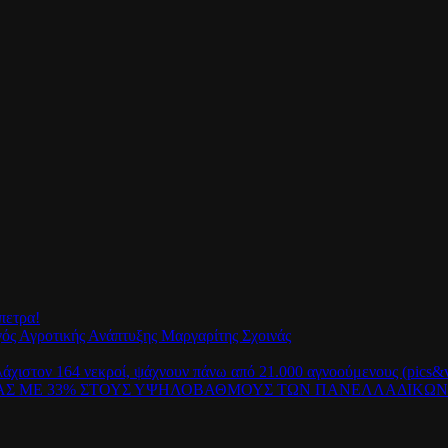
πετρα!
γός Αγροτικής Ανάπτυξης Μαργαρίτης Σχοινάς
λάχιστον 164 νεκροί, ψάχνουν πάνω από 21.000 αγνοούμενους (pics&v
ΡΑΣ ΜΕ 33% ΣΤΟΥΣ ΥΨΗΛΟΒΑΘΜΟΥΣ ΤΩΝ ΠΑΝΕΛΛΑΔΙΚΩ