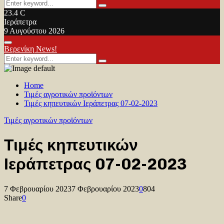
Search
Search
for:
23.4
C
Ιεράπετρα
9 Αυγούστου 2026
Facebook
Twitter
Youtube
Primary
Βερενίκη News!
Menu
Search
Search
for:
Home
Τιμές αγροτικών προϊόντων
Τιμές κηπευτικών Ιεράπετρας 07-02-2023
Τιμές αγροτικών προϊόντων
Τιμές κηπευτικών
Ιεράπετρας 07-02-2023
7 Φεβρουαρίου 2023
7 Φεβρουαρίου 2023
0
804
Share
0