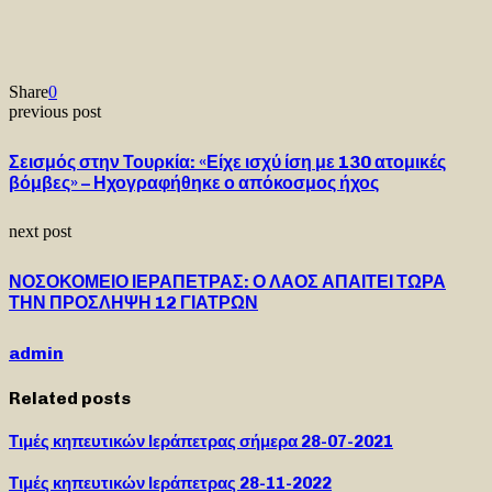
Share
0
previous post
Σεισμός στην Τουρκία: «Είχε ισχύ ίση με 130 ατομικές
βόμβες» – Ηχογραφήθηκε ο απόκοσμος ήχος
next post
ΝΟΣΟΚΟΜΕΙΟ ΙΕΡΑΠΕΤΡΑΣ: Ο ΛΑΟΣ ΑΠΑΙΤΕΙ ΤΩΡΑ
ΤΗΝ ΠΡΟΣΛΗΨΗ 12 ΓΙΑΤΡΩΝ
admin
Related posts
Τιμές κηπευτικών Ιεράπετρας σήμερα 28-07-2021
Τιμές κηπευτικών Ιεράπετρας 28-11-2022