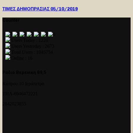
ΤΙΜΕΣ ΔΗΜΟΠΡΑΣΙΑΣ 05/10/2019
Counter
Users Today : 1220
Users Yesterday : 2673
Total Users : 1045754
Online : 16
Ραδιο Βερενικη 89,5
Κύπρου 10 Ιεράπετρα
ΤΗΛ-6946472221
2842023855