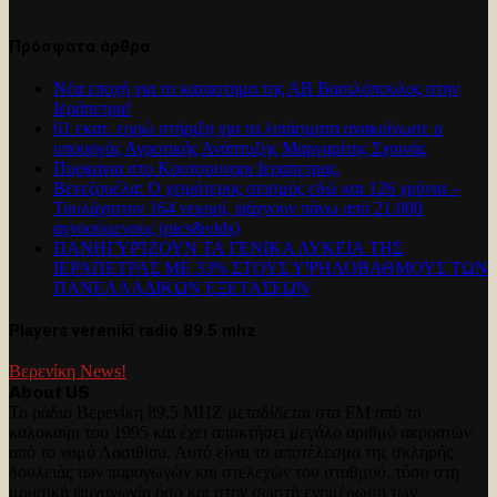
Πρόσφατα άρθρα
Νέα εποχή για το καταστημα της ΑΒ Βασιλόπουλος στην
Ιεράπετρα!
61 εκατ. ευρώ στήριξη για τα λιπάσματα ανακοίνωσε ο
υπουργός Αγροτικής Ανάπτυξης Μαργαρίτης Σχοινάς
Πυρκαγια στο Κουτσουναρι Ιεραπετρας.
Βενεζουέλα: Ο χειρότερος σεισμός εδώ και 126 χρόνια –
Τουλάχιστον 164 νεκροί, ψάχνουν πάνω από 21.000
αγνοούμενους (pics&vids)
ΠΑΝΗΓΥΡΊΖΟΥΝ ΤΑ ΓΕΝΙΚΑ ΛΥΚΕΙΑ ΤΗΣ
ΙΕΡΑΠΕΤΡΑΣ ΜΕ 33% ΣΤΟΥΣ ΥΨΗΛΟΒΑΘΜΟΥΣ ΤΩΝ
ΠΑΝΕΛΛΑΔΙΚΩΝ ΕΞΕΤΑΣΕΩΝ
Players vereniki radio 89.5 mhz
Βερενίκη News!
About US
Το ράδιο Βερενίκη 89,5 MHZ μεταδίδεται στα FM από το
καλοκαίρι του 1995 και έχει αποκτήσει μεγάλο αριθμό ακροατών
από το νομό Λασιθίου. Αυτό είναι το αποτέλεσμα της σκληρής
δουλειάς των παραγωγών και στελεχών του σταθμού, τόσο στη
μουσική ψυχαγωγία όσο και στην σωστή ενημέρωση των