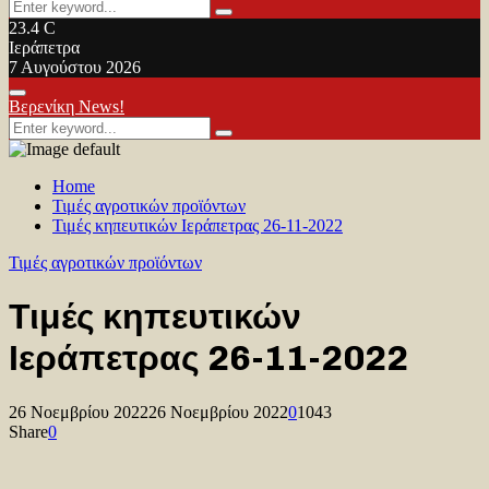
Search
Search
for:
23.4
C
Ιεράπετρα
7 Αυγούστου 2026
Facebook
Twitter
Youtube
Primary
Βερενίκη News!
Menu
Search
Search
for:
Home
Τιμές αγροτικών προϊόντων
Τιμές κηπευτικών Ιεράπετρας 26-11-2022
Τιμές αγροτικών προϊόντων
Τιμές κηπευτικών
Ιεράπετρας 26-11-2022
26 Νοεμβρίου 2022
26 Νοεμβρίου 2022
0
1043
Share
0