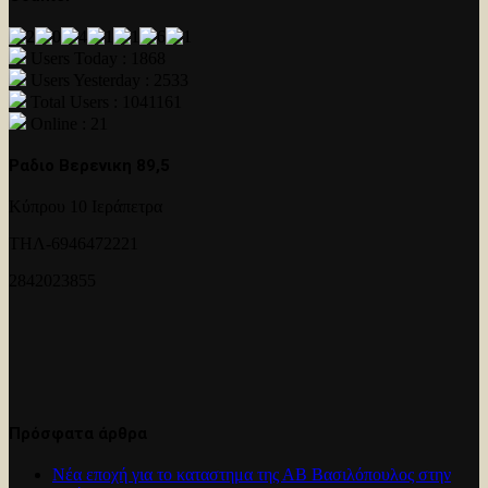
Users Today : 1868
Users Yesterday : 2533
Total Users : 1041161
Online : 21
Ραδιο Βερενικη 89,5
Κύπρου 10 Ιεράπετρα
ΤΗΛ-6946472221
2842023855
Πρόσφατα άρθρα
Νέα εποχή για το καταστημα της ΑΒ Βασιλόπουλος στην