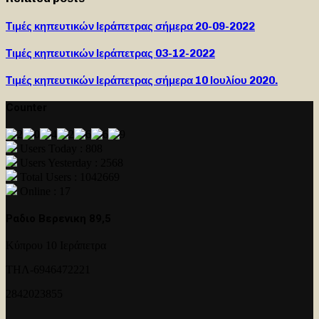
Τιμές κηπευτικών Ιεράπετρας σήμερα 20-09-2022
Τιμές κηπευτικών Ιεράπετρας 03-12-2022
Τιμές κηπευτικών Ιεράπετρας σήμερα 10 Ιουλίου 2020.
Counter
Users Today : 808
Users Yesterday : 2568
Total Users : 1042669
Online : 17
Ραδιο Βερενικη 89,5
Κύπρου 10 Ιεράπετρα
ΤΗΛ-6946472221
2842023855