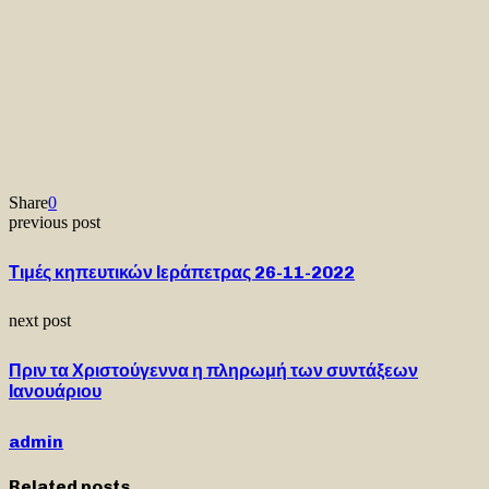
Share
0
previous post
Τιμές κηπευτικών Ιεράπετρας 26-11-2022
next post
Πριν τα Χριστούγεννα η πληρωμή των συντάξεων
Ιανουάριου
admin
Related posts