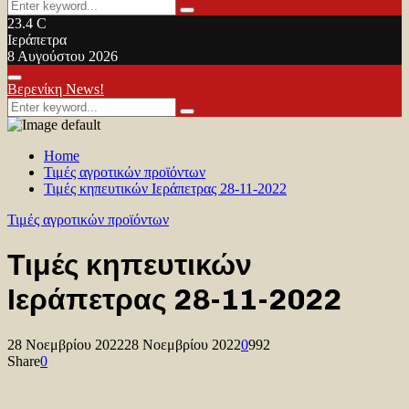
Search
Search
for:
23.4
C
Ιεράπετρα
8 Αυγούστου 2026
Facebook
Twitter
Youtube
Primary
Βερενίκη News!
Menu
Search
Search
for:
Home
Τιμές αγροτικών προϊόντων
Τιμές κηπευτικών Ιεράπετρας 28-11-2022
Τιμές αγροτικών προϊόντων
Τιμές κηπευτικών
Ιεράπετρας 28-11-2022
28 Νοεμβρίου 2022
28 Νοεμβρίου 2022
0
992
Share
0