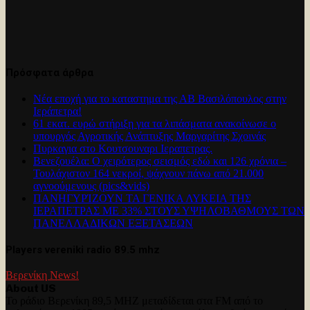
Πρόσφατα άρθρα
Νέα εποχή για το καταστημα της ΑΒ Βασιλόπουλος στην
Ιεράπετρα!
61 εκατ. ευρώ στήριξη για τα λιπάσματα ανακοίνωσε ο
υπουργός Αγροτικής Ανάπτυξης Μαργαρίτης Σχοινάς
Πυρκαγια στο Κουτσουναρι Ιεραπετρας.
Βενεζουέλα: Ο χειρότερος σεισμός εδώ και 126 χρόνια –
Τουλάχιστον 164 νεκροί, ψάχνουν πάνω από 21.000
αγνοούμενους (pics&vids)
ΠΑΝΗΓΥΡΊΖΟΥΝ ΤΑ ΓΕΝΙΚΑ ΛΥΚΕΙΑ ΤΗΣ
ΙΕΡΑΠΕΤΡΑΣ ΜΕ 33% ΣΤΟΥΣ ΥΨΗΛΟΒΑΘΜΟΥΣ ΤΩΝ
ΠΑΝΕΛΛΑΔΙΚΩΝ ΕΞΕΤΑΣΕΩΝ
Players vereniki radio 89.5 mhz
Βερενίκη News!
About US
Το ράδιο Βερενίκη 89,5 MHZ μεταδίδεται στα FM από το