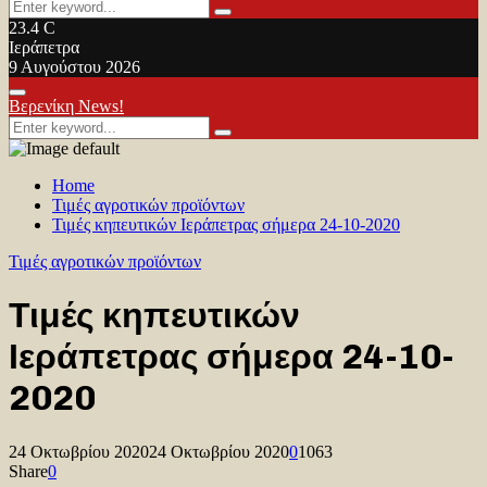
Search
Search
for:
23.4
C
Ιεράπετρα
9 Αυγούστου 2026
Facebook
Twitter
Youtube
Primary
Βερενίκη News!
Menu
Search
Search
for:
Home
Τιμές αγροτικών προϊόντων
Τιμές κηπευτικών Ιεράπετρας σήμερα 24-10-2020
Τιμές αγροτικών προϊόντων
Τιμές κηπευτικών
Ιεράπετρας σήμερα 24-10-
2020
24 Οκτωβρίου 2020
24 Οκτωβρίου 2020
0
1063
Share
0