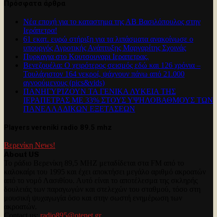
Πρόσφατα άρθρα
Νέα εποχή για το καταστημα της ΑΒ Βασιλόπουλος στην
Ιεράπετρα!
61 εκατ. ευρώ στήριξη για τα λιπάσματα ανακοίνωσε ο
υπουργός Αγροτικής Ανάπτυξης Μαργαρίτης Σχοινάς
Πυρκαγια στο Κουτσουναρι Ιεραπετρας.
Βενεζουέλα: Ο χειρότερος σεισμός εδώ και 126 χρόνια –
Τουλάχιστον 164 νεκροί, ψάχνουν πάνω από 21.000
αγνοούμενους (pics&vids)
ΠΑΝΗΓΥΡΊΖΟΥΝ ΤΑ ΓΕΝΙΚΑ ΛΥΚΕΙΑ ΤΗΣ
ΙΕΡΑΠΕΤΡΑΣ ΜΕ 33% ΣΤΟΥΣ ΥΨΗΛΟΒΑΘΜΟΥΣ ΤΩΝ
ΠΑΝΕΛΛΑΔΙΚΩΝ ΕΞΕΤΑΣΕΩΝ
Players vereniki radio 89.5 mhz
Βερενίκη News!
About US
Το ράδιο Βερενίκη 89,5 MHZ μεταδίδεται στα FM από το
καλοκαίρι του 1995 και έχει αποκτήσει μεγάλο αριθμό ακροατών
από το νομό Λασιθίου. Αυτό είναι το αποτέλεσμα της σκληρής
δουλειάς των παραγωγών και στελεχών του σταθμού, τόσο στη
μουσική ψυχαγωγία όσο και στην σωστή ενημέρωση των
ακροατών.
Contact us:
radio895@otenet.gr