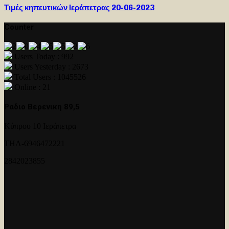
Τιμές κηπευτικών Ιεράπετρας 20-06-2023
Counter
Users Today : 992
Users Yesterday : 2673
Total Users : 1045526
Online : 21
Ραδιο Βερενικη 89,5
Κύπρου 10 Ιεράπετρα
ΤΗΛ-6946472221
2842023855