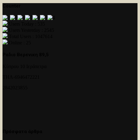
Counter
Users Today : 535
Users Yesterday : 2545
Total Users : 1047614
Online : 25
Ραδιο Βερενικη 89,5
Κύπρου 10 Ιεράπετρα
ΤΗΛ-6946472221
2842023855
Πρόσφατα άρθρα