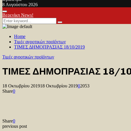
8 Αυγούστου 2026
Facebook
Twitter
Youtube
Primary
Βερενίκη News!
Menu
Search
Search
for:
Home
Τιμές αγροτικών προϊόντων
ΤΙΜΕΣ ΔΗΜΟΠΡΑΣΙΑΣ 18/10/2019
Τιμές αγροτικών προϊόντων
ΤΙΜΕΣ ΔΗΜΟΠΡΑΣΙΑΣ 18/1
18 Οκτωβρίου 2019
18 Οκτωβρίου 2019
0
2053
Share
0
Share
0
previous post