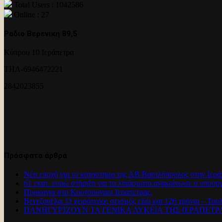
Total Users : 1042586
Online : 27
Ραδιο Βερενικη 89,5
Κύπρου 10 Ιεράπετρα
ΤΗΛ-6946472221
2842023855
Πρόσφατα άρθρα
Νέα εποχή για το καταστημα της ΑΒ Βασιλόπουλος στην Ιερά
61 εκατ. ευρώ στήριξη για τα λιπάσματα ανακοίνωσε ο υπουρ
Πυρκαγια στο Κουτσουναρι Ιεραπετρας.
Βενεζουέλα: Ο χειρότερος σεισμός εδώ και 126 χρόνια – Του
ΠΑΝΗΓΥΡΊΖΟΥΝ ΤΑ ΓΕΝΙΚΑ ΛΥΚΕΙΑ ΤΗΣ ΙΕΡΑΠΕΤ