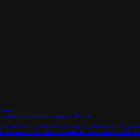
πετρα!
γός Αγροτικής Ανάπτυξης Μαργαρίτης Σχοινάς
λάχιστον 164 νεκροί, ψάχνουν πάνω από 21.000 αγνοούμενους (pics&v
ΡΑΣ ΜΕ 33% ΣΤΟΥΣ ΥΨΗΛΟΒΑΘΜΟΥΣ ΤΩΝ ΠΑΝΕΛΛΑΔΙΚΩ