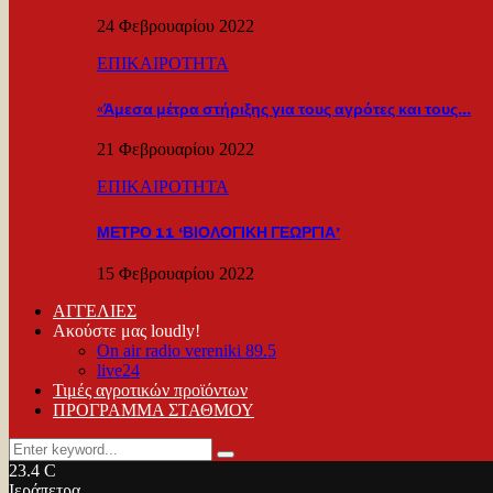
24 Φεβρουαρίου 2022
ΕΠΙΚΑΙΡΟΤΗΤΑ
«Άμεσα μέτρα στήριξης για τους αγρότες και τους…
21 Φεβρουαρίου 2022
ΕΠΙΚΑΙΡΟΤΗΤΑ
ΜΕΤΡΟ 11 ‘ΒΙΟΛΟΓΙΚΗ ΓΕΩΡΓΙΑ’
15 Φεβρουαρίου 2022
ΑΓΓΕΛΙΕΣ
Ακούστε μας loudly!
On air radio vereniki 89.5
live24
Τιμές αγροτικών προϊόντων
ΠΡΟΓΡΑΜΜΑ ΣΤΑΘΜΟΥ
Search
Search
for:
23.4
C
Ιεράπετρα