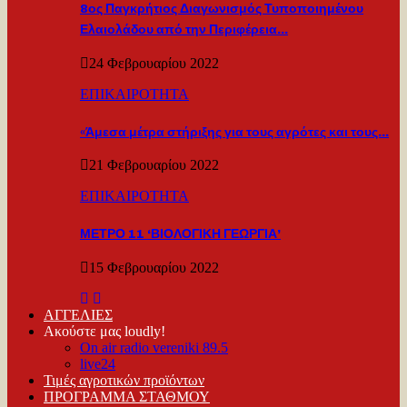
8ος Παγκρήτιος Διαγωνισμός Τυποποιημένου
Ελαιολάδου από την Περιφέρεια…
24 Φεβρουαρίου 2022
ΕΠΙΚΑΙΡΟΤΗΤΑ
«Άμεσα μέτρα στήριξης για τους αγρότες και τους…
21 Φεβρουαρίου 2022
ΕΠΙΚΑΙΡΟΤΗΤΑ
ΜΕΤΡΟ 11 ‘ΒΙΟΛΟΓΙΚΗ ΓΕΩΡΓΙΑ’
15 Φεβρουαρίου 2022
ΑΓΓΕΛΙΕΣ
Ακούστε μας loudly!
On air radio vereniki 89.5
live24
Τιμές αγροτικών προϊόντων
ΠΡΟΓΡΑΜΜΑ ΣΤΑΘΜΟΥ