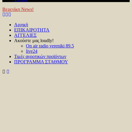
Βερενίκη News!
Facebook
Twitter
Youtube
Αρχική
ΕΠΙΚΑΙΡΟΤΗΤΑ
ΑΓΓΕΛΙΕΣ
Ακούστε μας loudly!
On air radio vereniki 89.5
live24
Τιμές αγροτικών προϊόντων
ΠΡΟΓΡΑΜΜΑ ΣΤΑΘΜΟΥ