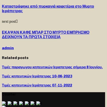
Καταστράφηκε από πυρκαγιά καφετέρια στο Μυρτο
Ιεράπετρας
next post
ΕΚΑΨΑΝ ΚΑΦΕ ΜΠΑΡ ΣΤΟ ΜΥΡΤΟ ΕΜΠΡΗΣΜΟ
ΔΕΙΧΝΟΥΝ ΤΑ ΠΡΩΤΑ ΣΤΟΙΧΕΙΑ
admin
Related posts
Τιμές παραγωγου κηπευτικών Ιεραπετρας σήμερα 8 Ιουνίου.
Τιμές κηπευτικών Ιεράπετρας 10-06-2023
Τιμές κηπευτικών Ιεράπετρας 07-11-2022
Counter