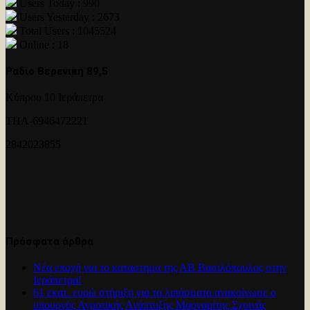
Users Today : 990
Users Yesterday : 2673
Total Users : 1045524
Online : 18
Ραδιο Βερενικη 89,5
Κύπρου 10 Ιεράπετρα
ΤΗΛ-6946472221
2842023855
Πρόσφατα άρθρα
Νέα εποχή για το καταστημα της ΑΒ Βασιλόπουλος στην
Ιεράπετρα!
61 εκατ. ευρώ στήριξη για τα λιπάσματα ανακοίνωσε ο
υπουργός Αγροτικής Ανάπτυξης Μαργαρίτης Σχοινάς