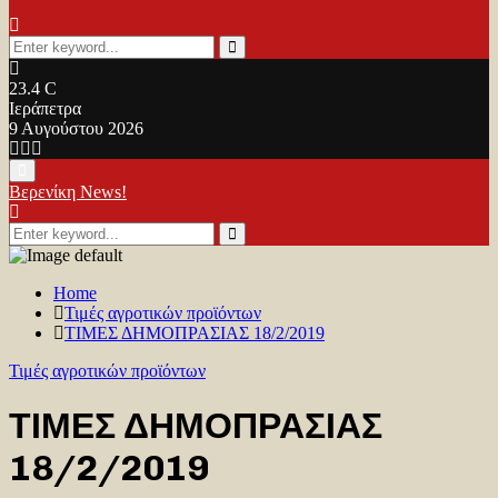
Search
for:
Search
23.4
C
Ιεράπετρα
9 Αυγούστου 2026
Facebook
Twitter
Youtube
Primary
Menu
Βερενίκη News!
Search
for:
Search
Home
Τιμές αγροτικών προϊόντων
ΤΙΜΕΣ ΔΗΜΟΠΡΑΣΙΑΣ 18/2/2019
Τιμές αγροτικών προϊόντων
ΤΙΜΕΣ ΔΗΜΟΠΡΑΣΙΑΣ
18/2/2019