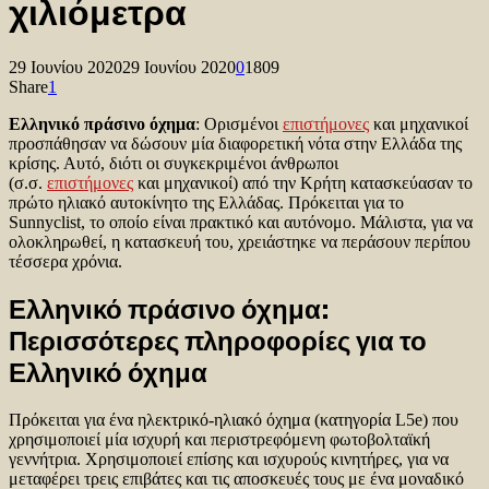
χιλιόμετρα
29 Ιουνίου 2020
29 Ιουνίου 2020
0
1809
Share
1
Ελληνικό πράσινο όχημα
: Ορισμένοι
επιστήμονες
και μηχανικοί
προσπάθησαν να δώσουν μία διαφορετική νότα στην Ελλάδα της
κρίσης. Αυτό, διότι οι συγκεκριμένοι άνθρωποι
(σ.σ.
επιστήμονες
και μηχανικοί) από την Κρήτη κατασκεύασαν το
πρώτο ηλιακό αυτοκίνητο της Ελλάδας. Πρόκειται για το
Sunnyclist, το οποίο είναι πρακτικό και αυτόνομο. Μάλιστα, για να
ολοκληρωθεί, η κατασκευή του, χρειάστηκε να περάσουν περίπου
τέσσερα χρόνια.
Ελληνικό πράσινο όχημα:
Περισσότερες πληροφορίες για το
Ελληνικό όχημα
Πρόκειται για ένα ηλεκτρικό-ηλιακό όχημα (κατηγορία L5e) που
χρησιμοποιεί μία ισχυρή και περιστρεφόμενη φωτοβολταϊκή
γεννήτρια. Χρησιμοποιεί επίσης και ισχυρούς κινητήρες, για να
μεταφέρει τρεις επιβάτες και τις αποσκευές τους με ένα μοναδικό