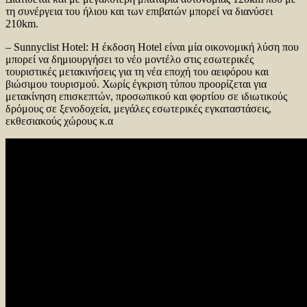
τη συνέργεια του ήλιου και των επιβατών μπορεί να διανύσει
210km.
– Sunnyclist Hotel: Η έκδοση Hotel είναι μία οικονομική λύση που
μπορεί να δημιουργήσει το νέο μοντέλο στις εσωτερικές
τουριστικές μετακινήσεις για τη νέα εποχή του αειφόρου και
βιώσιμου τουρισμού. Χωρίς έγκριση τύπου προορίζεται για
μετακίνηση επισκεπτών, προσωπικού και φορτίου σε ιδιωτικούς
δρόμους σε ξενοδοχεία, μεγάλες εσωτερικές εγκαταστάσεις,
εκθεσιακούς χώρους κ.α