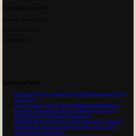
Ραδιο Βερενικη 89,5
Κύπρου 10 Ιεράπετρα
ΤΗΛ-6946472221
2842023855
Πρόσφατα άρθρα
Νέα εποχή για το καταστημα της ΑΒ Βασιλόπουλος στην
Ιεράπετρα!
61 εκατ. ευρώ στήριξη για τα λιπάσματα ανακοίνωσε ο
υπουργός Αγροτικής Ανάπτυξης Μαργαρίτης Σχοινάς
Πυρκαγια στο Κουτσουναρι Ιεραπετρας.
Βενεζουέλα: Ο χειρότερος σεισμός εδώ και 126 χρόνια –
Τουλάχιστον 164 νεκροί, ψάχνουν πάνω από 21.000
αγνοούμενους (pics&vids)