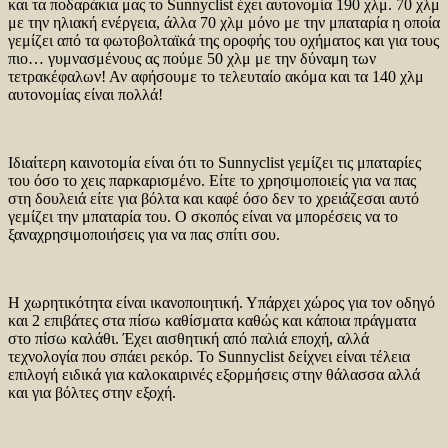
και τα ποδαράκια μας το Sunnyclist έχει αυτονομία 190 χλμ. 70 χλμ
με την ηλιακή ενέργεια, άλλα 70 χλμ μόνο με την μπαταρία η οποία
γεμίζει από τα φωτοβολταϊκά της οροφής του οχήματος και για τους
πιο… γυμνασμένους ας πούμε 50 χλμ με την δύναμη των
τετρακέφαλων! Αν αφήσουμε το τελευταίο ακόμα και τα 140 χλμ
αυτονομίας είναι πολλά!
Ιδιαίτερη καινοτομία είναι ότι το Sunnyclist γεμίζει τις μπαταρίες
του όσο το χεις παρκαρισμένο. Είτε το χρησιμοποιείς για να πας
στη δουλειά είτε για βόλτα και καφέ όσο δεν το χρειάζεσαι αυτό
γεμίζει την μπαταρία του. Ο σκοπός είναι να μπορέσεις να το
ξαναχρησιμοποιήσεις για να πας σπίτι σου.
Η χωρητικότητα είναι ικανοποιητική. Υπάρχει χώρος για τον οδηγό
και 2 επιβάτες στα πίσω καθίσματα καθώς και κάποια πράγματα
στο πίσω καλάθι. Έχει αισθητική από παλιά εποχή, αλλά
τεχνολογία που σπάει ρεκόρ. Το Sunnyclist δείχνει είναι τέλεια
επιλογή ειδικά για καλοκαιρινές εξορμήσεις στην θάλασσα αλλά
και για βόλτες στην εξοχή.