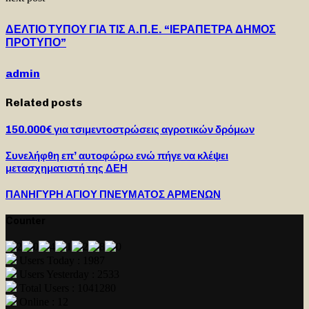
ΔΕΛΤΙΟ ΤΥΠΟΥ ΓΙΑ ΤΙΣ Α.Π.Ε. “ΙΕΡΑΠΕΤΡΑ ΔΗΜΟΣ
ΠΡΟΤΥΠΟ”
admin
Related posts
150.000€ για τσιμεντοστρώσεις αγροτικών δρόμων
Συνελήφθη επ’ αυτοφώρω ενώ πήγε να κλέψει
μετασχηματιστή της ΔΕΗ
ΠΑΝΗΓΥΡΗ ΑΓΙΟΥ ΠΝΕΥΜΑΤΟΣ ΑΡΜΕΝΩΝ
Counter
Users Today : 1987
Users Yesterday : 2533
Total Users : 1041280
Online : 12