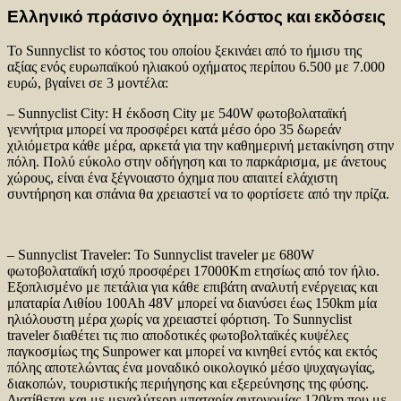
Ελληνικό πράσινο όχημα: Κόστος και εκδόσεις
Το Sunnyclist το κόστος του οποίου ξεκινάει από το ήμισυ της
αξίας ενός ευρωπαϊκού ηλιακού οχήματος περίπου 6.500 με 7.000
ευρώ, βγαίνει σε 3 μοντέλα:
– Sunnyclist City: Η έκδοση City με 540W φωτοβολαταϊκή
γεννήτρια μπορεί να προσφέρει κατά μέσο όρο 35 δωρεάν
χιλιόμετρα κάθε μέρα, αρκετά για την καθημερινή μετακίνηση στην
πόλη. Πολύ εύκολο στην οδήγηση και το παρκάρισμα, με άνετους
χώρους, είναι ένα ξέγνοιαστο όχημα που απαιτεί ελάχιστη
συντήρηση και σπάνια θα χρειαστεί να το φορτίσετε από την πρίζα.
– Sunnyclist Traveler: Το Sunnyclist traveler με 680W
φωτοβολαταϊκή ισχύ προσφέρει 17000Km ετησίως από τον ήλιο.
Εξοπλισμένo με πετάλια για κάθε επιβάτη αναλυτή ενέργειας και
μπαταρία Λιθίου 100Ah 48V μπορεί να διανύσει έως 150km μία
ηλιόλουστη μέρα χωρίς να χρειαστεί φόρτιση. Το Sunnyclist
traveler διαθέτει τις πιο αποδοτικές φωτοβολταϊκές κυψέλες
παγκοσμίως της Sunpower και μπορεί να κινηθεί εντός και εκτός
πόλης αποτελώντας ένα μοναδικό οικολογικό μέσο ψυχαγωγίας,
διακοπών, τουριστικής περιήγησης και εξερεύνησης της φύσης.
Διατίθεται και με μεγαλύτερη μπαταρία αυτονομίας 120km που με