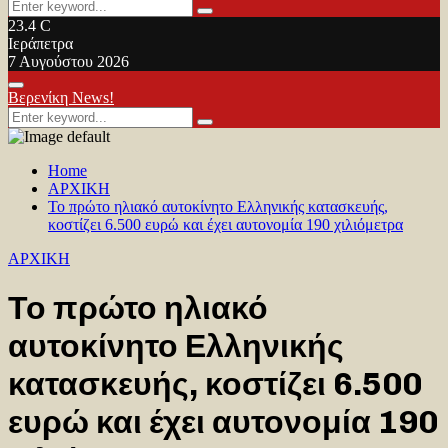
Search
Search
for:
23.4
C
Ιεράπετρα
7 Αυγούστου 2026
Facebook
Twitter
Youtube
Primary
Βερενίκη News!
Menu
Search
Search
for:
Home
ΑΡΧΙΚΗ
Το πρώτο ηλιακό αυτοκίνητο Ελληνικής κατασκευής,
κοστίζει 6.500 ευρώ και έχει αυτονομία 190 χιλιόμετρα
ΑΡΧΙΚΗ
Το πρώτο ηλιακό
αυτοκίνητο Ελληνικής
κατασκευής, κοστίζει 6.500
ευρώ και έχει αυτονομία 190