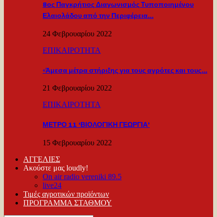
8ος Παγκρήτιος Διαγωνισμός Τυποποιημένου
Ελαιολάδου από την Περιφέρεια…
24 Φεβρουαρίου 2022
ΕΠΙΚΑΙΡΟΤΗΤΑ
«Άμεσα μέτρα στήριξης για τους αγρότες και τους…
21 Φεβρουαρίου 2022
ΕΠΙΚΑΙΡΟΤΗΤΑ
ΜΕΤΡΟ 11 ‘ΒΙΟΛΟΓΙΚΗ ΓΕΩΡΓΙΑ’
15 Φεβρουαρίου 2022
ΑΓΓΕΛΙΕΣ
Ακούστε μας loudly!
On air radio vereniki 89.5
live24
Τιμές αγροτικών προϊόντων
ΠΡΟΓΡΑΜΜΑ ΣΤΑΘΜΟΥ