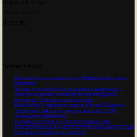
Κύπρου 10 Ιεράπετρα
ΤΗΛ-6946472221
2842023855
Πρόσφατα άρθρα
Νέα εποχή για το καταστημα της ΑΒ Βασιλόπουλος στην
Ιεράπετρα!
61 εκατ. ευρώ στήριξη για τα λιπάσματα ανακοίνωσε ο
υπουργός Αγροτικής Ανάπτυξης Μαργαρίτης Σχοινάς
Πυρκαγια στο Κουτσουναρι Ιεραπετρας.
Βενεζουέλα: Ο χειρότερος σεισμός εδώ και 126 χρόνια –
Τουλάχιστον 164 νεκροί, ψάχνουν πάνω από 21.000
αγνοούμενους (pics&vids)
ΠΑΝΗΓΥΡΊΖΟΥΝ ΤΑ ΓΕΝΙΚΑ ΛΥΚΕΙΑ ΤΗΣ
ΙΕΡΑΠΕΤΡΑΣ ΜΕ 33% ΣΤΟΥΣ ΥΨΗΛΟΒΑΘΜΟΥΣ ΤΩΝ
ΠΑΝΕΛΛΑΔΙΚΩΝ ΕΞΕΤΑΣΕΩΝ