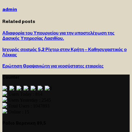
admin
Related posts
Αδιαφορία του Υπουργείου για την υποστελέχωση της
Δασικής Υπηρεσίας Λασιθίου.
Ισχυρός σεισμός 5,2 Ρίχτερ στην Κρήτη – Καθησυχαστικός ο
Λέκκας
Ερώτηση Θραψανιώτη για νεοσύστατες εταιρείες
Counter
Users Today : 814
Users Yesterday : 2545
Total Users : 1047893
Online : 15
Ραδιο Βερενικη 89,5