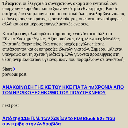
Τέταρτον
, οι έλεγχοι θα συνεχιστούν, ακόμα πιο εντατικά. Δεν
υπάρχουν «κορόιδα» και «έξυπνοι» σε μία εθνική μάχη. Και σε
αυτήν πρέπει να μπουν πιο αποφασιστικά όλοι, αναλαμβάνοντας τις
ευθύνες τους: το κράτος, η αυτοδιοίκηση, οι επιστημονικοί φορείς
αλλά και οι επιμέρους επαγγελματικές ενώσεις.
Και
πέμπτον
, αλλά πρώτης σημασίας, ενισχύεται κι άλλο το
Εθνικό Σύστημα Υγείας. Αξιοποιούνται, ήδη, ιδιωτικές Μονάδες
Εντατικής Θεραπείας. Και στις περιοχές μεγάλης πίεσης
επιτάσσονται και οι υπηρεσίες ιδιωτών γιατρών. Σήμερα, μάλιστα,
υπέγραψα και τη σχετική διάταξη. Ενώ γίνονται προσλήψεις στη
θέση ανεμβολίαστων υγειονομικών που παραμένουν σε αναστολή.
Share
0
previous post
ΑΝΑΚΟΙΝΩΣΗ ΤΗΣ ΚΕ ΤΟΥ ΚΚΕ ΓΙΑ ΤΑ 48 ΧΡΟΝΙΑ ΑΠΟ
ΤΟΝ ΗΡΩΙΚΟ ΞΕΣΗΚΩΜΟ ΤΟΥ ΠΟΛΥΤΕΧΝΕΙΟΥ
next post
Από την 115 Π.Μ. των Χανίων το F16 Block 52+ που
συνετρίβη στην Ανδραβίδα