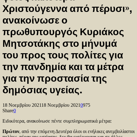
Χριστούγεννα από πέρυσι»,
ανακοίνωσε ο
πρωθυπουργός Κυριάκος
Μητσοτάκης στο μήνυμά
του προς τους πολίτες για
την πανδημία και τα μέτρα
για την προστασία της
δημόσιας υγείας.
18 Νοεμβρίου 2021
18 Νοεμβρίου 2021
0
975
Share
0
Ειδικότερα, ανακοίνωσε πέντε συμπληρωματικά μέτρα:
Πρώτον
, από την επόμενη Δευτέρα όλοι οι ενήλικες ανεμβολίαστοι
πολίτες, πέραν της εστίασης, δεν θα εισέρχονται και σε άλλες