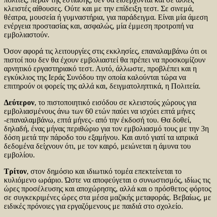
κλειστές αίθουσες. Ούτε και με την επίδειξη τεστ. Σε σινεμά,
θέατρα, μουσεία ή γυμναστήρια, για παράδειγμα. Είναι μία άμεση
ενέργεια προστασίας και, ασφαλώς, μία έμμεση προτροπή να
εμβολιαστούν.
Όσον αφορά τις λειτουργίες στις εκκλησίες, επαναλαμβάνω ότι οι
πιστοί που δεν θα έχουν εμβολιαστεί θα πρέπει να προσκομίζουν
αρνητικό εργαστηριακό τεστ. Αυτό, άλλωστε, προβλέπει και η
εγκύκλιος της Ιεράς Συνόδου την οποία καλούνται τώρα να
επιτηρούν οι φορείς της αλλά και, δειγματοληπτικά, η Πολιτεία.
Δεύτερον
, το πιστοποιητικό εισόδου σε κλειστούς χώρους για
εμβολιασμένους άνω των 60 ετών παύει να ισχύει επτά μήνες
-επαναλαμβάνω, επτά μήνες- από την έκδοσή του. Θα δοθεί,
δηλαδή, ένας μήνας περιθώριο για τον εμβολιασμό τους με την 3η
δόση μετά την πάροδο του εξαμήνου. Και αυτό γιατί τα ιατρικά
δεδομένα δείχνουν ότι, με τον καιρό, μειώνεται η άμυνα του
εμβολίου.
Τρίτον
, στον δημόσιο και ιδιωτικό τομέα επεκτείνεται το
κυλιόμενο ωράριο. Ώστε να αποφεύγεται ο συνωστισμός, ιδίως τις
ώρες προσέλευσης και αποχώρησης, αλλά και ο πρόσθετος φόρτος
σε συγκεκριμένες ώρες στα μέσα μαζικής μεταφοράς. Βεβαίως, με
ειδικές πρόνοιες για εργαζόμενους με παιδιά στο σχολείο.