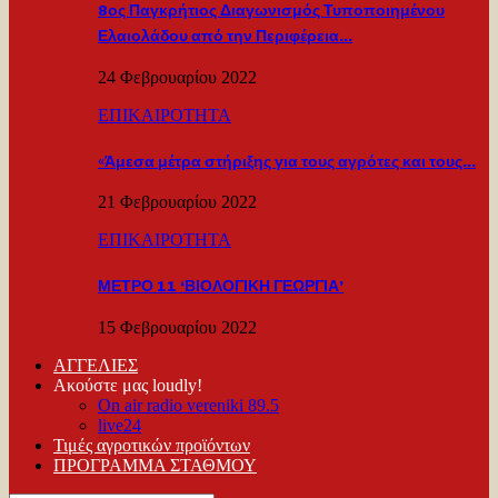
8ος Παγκρήτιος Διαγωνισμός Τυποποιημένου
Ελαιολάδου από την Περιφέρεια…
24 Φεβρουαρίου 2022
ΕΠΙΚΑΙΡΟΤΗΤΑ
«Άμεσα μέτρα στήριξης για τους αγρότες και τους…
21 Φεβρουαρίου 2022
ΕΠΙΚΑΙΡΟΤΗΤΑ
ΜΕΤΡΟ 11 ‘ΒΙΟΛΟΓΙΚΗ ΓΕΩΡΓΙΑ’
15 Φεβρουαρίου 2022
ΑΓΓΕΛΙΕΣ
Ακούστε μας loudly!
On air radio vereniki 89.5
live24
Τιμές αγροτικών προϊόντων
ΠΡΟΓΡΑΜΜΑ ΣΤΑΘΜΟΥ