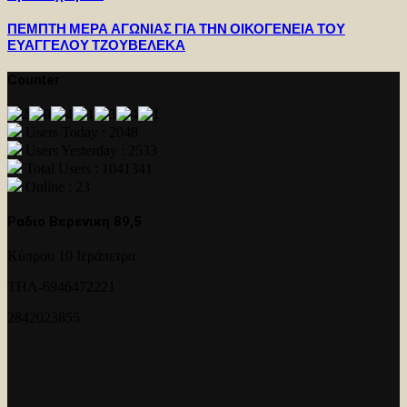
ΠΕΜΠΤΗ ΜΕΡΑ ΑΓΩΝΙΑΣ ΓΙΑ ΤΗΝ ΟΙΚΟΓΕΝΕΙΑ ΤΟΥ
ΕΥΑΓΓΕΛΟΥ ΤΖΟΥΒΕΛΕΚΑ
Counter
Users Today : 2048
Users Yesterday : 2533
Total Users : 1041341
Online : 23
Ραδιο Βερενικη 89,5
Κύπρου 10 Ιεράπετρα
ΤΗΛ-6946472221
2842023855