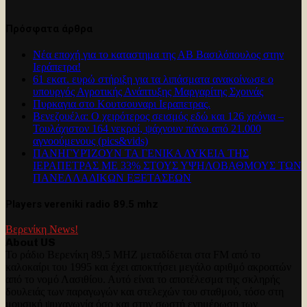
Πρόσφατα άρθρα
Νέα εποχή για το καταστημα της ΑΒ Βασιλόπουλος στην
Ιεράπετρα!
61 εκατ. ευρώ στήριξη για τα λιπάσματα ανακοίνωσε ο
υπουργός Αγροτικής Ανάπτυξης Μαργαρίτης Σχοινάς
Πυρκαγια στο Κουτσουναρι Ιεραπετρας.
Βενεζουέλα: Ο χειρότερος σεισμός εδώ και 126 χρόνια –
Τουλάχιστον 164 νεκροί, ψάχνουν πάνω από 21.000
αγνοούμενους (pics&vids)
ΠΑΝΗΓΥΡΊΖΟΥΝ ΤΑ ΓΕΝΙΚΑ ΛΥΚΕΙΑ ΤΗΣ
ΙΕΡΑΠΕΤΡΑΣ ΜΕ 33% ΣΤΟΥΣ ΥΨΗΛΟΒΑΘΜΟΥΣ ΤΩΝ
ΠΑΝΕΛΛΑΔΙΚΩΝ ΕΞΕΤΑΣΕΩΝ
Players vereniki radio 89.5 mhz
Βερενίκη News!
About US
Το ράδιο Βερενίκη 89,5 MHZ μεταδίδεται στα FM από το
καλοκαίρι του 1995 και έχει αποκτήσει μεγάλο αριθμό ακροατών
από το νομό Λασιθίου. Αυτό είναι το αποτέλεσμα της σκληρής
δουλειάς των παραγωγών και στελεχών του σταθμού, τόσο στη
μουσική ψυχαγωγία όσο και στην σωστή ενημέρωση των