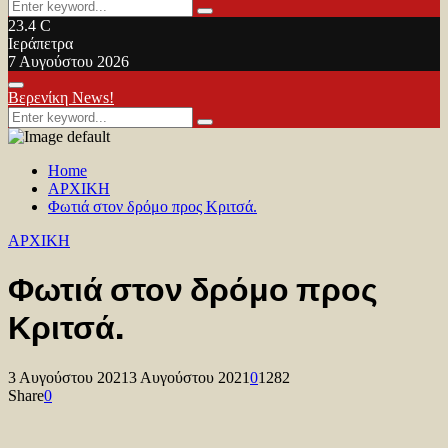
Search
Search
for:
23.4
C
Ιεράπετρα
7 Αυγούστου 2026
Facebook
Twitter
Youtube
Primary
Βερενίκη News!
Menu
Search
Search
for:
Home
ΑΡΧΙΚΗ
Φωτιά στον δρόμο προς Κριτσά.
ΑΡΧΙΚΗ
Φωτιά στον δρόμο προς
Κριτσά.
3 Αυγούστου 2021
3 Αυγούστου 2021
0
1282
Share
0