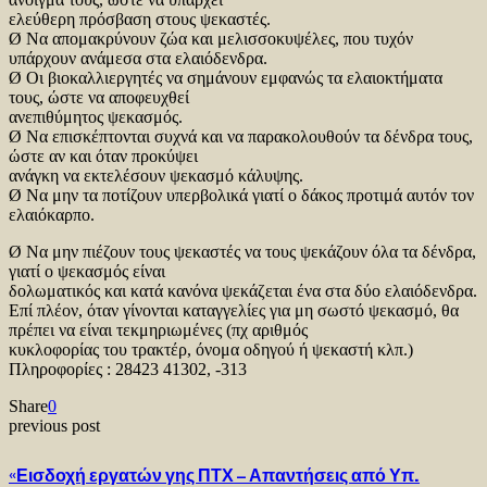
ελεύθερη πρόσβαση στους ψεκαστές.
Ø Να απομακρύνουν ζώα και μελισσοκυψέλες, που τυχόν
υπάρχουν ανάμεσα στα ελαιόδενδρα.
Ø Οι βιοκαλλιεργητές να σημάνουν εμφανώς τα ελαιοκτήματα
τους, ώστε να αποφευχθεί
ανεπιθύμητος ψεκασμός.
Ø Να επισκέπτονται συχνά και να παρακολουθούν τα δένδρα τους,
ώστε αν και όταν προκύψει
ανάγκη να εκτελέσουν ψεκασμό κάλυψης.
Ø Να μην τα ποτίζουν υπερβολικά γιατί ο δάκος προτιμά αυτόν τον
ελαιόκαρπο.
Ø Να μην πιέζουν τους ψεκαστές να τους ψεκάζουν όλα τα δένδρα,
γιατί ο ψεκασμός είναι
δολωματικός και κατά κανόνα ψεκάζεται ένα στα δύο ελαιόδενδρα.
Επί πλέον, όταν γίνονται καταγγελίες για μη σωστό ψεκασμό, θα
πρέπει να είναι τεκμηριωμένες (πχ αριθμός
κυκλοφορίας του τρακτέρ, όνομα οδηγού ή ψεκαστή κλπ.)
Πληροφορίες : 28423 41302, -313
Share
0
previous post
«Εισδοχή εργατών γης ΠΤΧ – Απαντήσεις από Υπ.