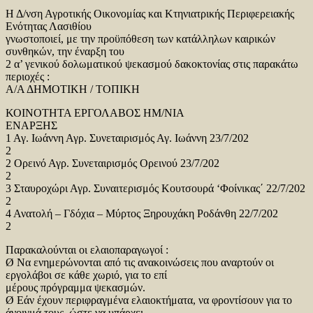
Η Δ/νση Αγροτικής Οικονομίας και Κτηνιατρικής Περιφερειακής
Ενότητας Λασιθίου
γνωστοποιεί, με την προϋπόθεση των κατάλληλων καιρικών
συνθηκών, την έναρξη του
2 α’ γενικού δολωματικού ψεκασμού δακοκτονίας στις παρακάτω
περιοχές :
Α/Α ΔΗΜΟΤΙΚΗ / ΤΟΠΙΚΗ
ΚΟΙΝΟΤΗΤΑ ΕΡΓΟΛΑΒΟΣ HM/NIA
ΕΝΑΡΞΗΣ
1 Αγ. Ιωάννη Αγρ. Συνεταιρισμός Αγ. Ιωάννη 23/7/202
2
2 Ορεινό Αγρ. Συνεταιρισμός Ορεινού 23/7/202
2
3 Σταυροχώρι Αγρ. Συναιτερισμός Κουτσουρά ‘Φοίνικας΄ 22/7/202
2
4 Ανατολή – Γδόχια – Μύρτος Ξηρουχάκη Ροδάνθη 22/7/202
2
Παρακαλούνται οι ελαιοπαραγωγοί :
Ø Να ενημερώνονται από τις ανακοινώσεις που αναρτούν οι
εργολάβοι σε κάθε χωριό, για το επί
μέρους πρόγραμμα ψεκασμών.
Ø Εάν έχουν περιφραγμένα ελαιοκτήματα, να φροντίσουν για το
άνοιγμά τους, ώστε να υπάρχει