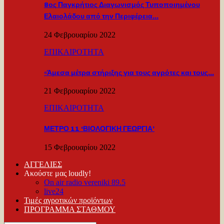
8ος Παγκρήτιος Διαγωνισμός Τυποποιημένου
Ελαιολάδου από την Περιφέρεια…
24 Φεβρουαρίου 2022
ΕΠΙΚΑΙΡΟΤΗΤΑ
«Άμεσα μέτρα στήριξης για τους αγρότες και τους…
21 Φεβρουαρίου 2022
ΕΠΙΚΑΙΡΟΤΗΤΑ
ΜΕΤΡΟ 11 ‘ΒΙΟΛΟΓΙΚΗ ΓΕΩΡΓΙΑ’
15 Φεβρουαρίου 2022
ΑΓΓΕΛΙΕΣ
Ακούστε μας loudly!
On air radio vereniki 89.5
live24
Τιμές αγροτικών προϊόντων
ΠΡΟΓΡΑΜΜΑ ΣΤΑΘΜΟΥ