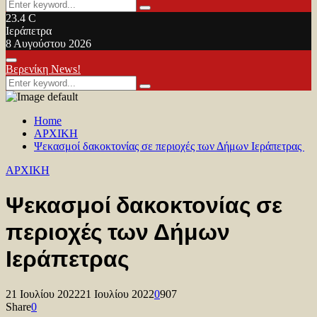
Search
Search
for:
23.4
C
Ιεράπετρα
8 Αυγούστου 2026
Facebook
Twitter
Youtube
Primary
Βερενίκη News!
Menu
Search
Search
for:
Home
ΑΡΧΙΚΗ
Ψεκασμοί δακοκτονίας σε περιοχές των Δήμων Ιεράπετρας
ΑΡΧΙΚΗ
Ψεκασμοί δακοκτονίας σε
περιοχές των Δήμων
Ιεράπετρας
21 Ιουλίου 2022
21 Ιουλίου 2022
0
907
Share
0