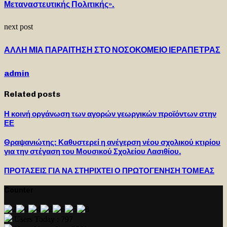
Μεταναστευτικής Πολιτικής».
next post
ΑΛΛΗ ΜΙΑ ΠΑΡΑΙΤΗΣΗ ΣΤΟ ΝΟΣΟΚΟΜΕΙΟ ΙΕΡΑΠΕΤΡΑΣ
admin
Related posts
Η κοινή οργάνωση των αγορών γεωργικών προϊόντων στην
ΕΕ
Θραψανιώτης: Καθυστερεί η ανέγερση νέου σχολικού κτιρίου
για την στέγαση του Μουσικού Σχολείου Λασιθίου.
ΠΡΟΤΑΣΕΙΣ ΓΙΑ ΝΑ ΣΤΗΡΙΧΤΕΙ Ο ΠΡΩΤΟΓΕΝΗΣΗ ΤΟΜΕΑΣ
Counter
Users Today : 797