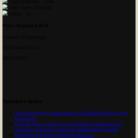
Users Yesterday : 2568
Total Users : 1042658
Online : 19
Ραδιο Βερενικη 89,5
Κύπρου 10 Ιεράπετρα
ΤΗΛ-6946472221
2842023855
Πρόσφατα άρθρα
Νέα εποχή για το καταστημα της ΑΒ Βασιλόπουλος στην
Ιεράπετρα!
61 εκατ. ευρώ στήριξη για τα λιπάσματα ανακοίνωσε ο
υπουργός Αγροτικής Ανάπτυξης Μαργαρίτης Σχοινάς
Πυρκαγια στο Κουτσουναρι Ιεραπετρας.