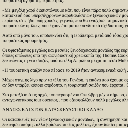
τουριστική αγορά της Ιεράπετρας.
«Με μεγάλη χαρά διαπιστώνουμε κάτι που είναι πάρα πολύ σημαντικ
κατασκευή δυο υπερσύγχρονων παραθαλάσσιων ξενοδοχειακών μονάδ
περίπου, στις ήδη υπάρχουσες, γεγονός που θα ενισχύσει σημαντικά 
τουριστικών ομίλων, που έχουν έτοιμα τα επενδυτικά σχέδια τους, 
Αυτό από μόνο του, αποδεικνύει ότι, η Ιεράπετρα, μετά από τόσα χ
τουριστικός προορισμός.
Οι υφιστάμενες μεγάλες και μεσαίες ξενοδοχειακές μονάδες της ευρ
όποιες απώλειες από την αιφνιδιαστική χρεωκοπία της Thomas Cook, 
ξεκινώντας τη νέα σαιζόν, από τα τέλη Απριλίου μέχρι τα μέσα Μαϊο
«Η τουριστική σαιζόν που πέρασε το 2019 ήταν αντικειμενικά καλή ,
Μέχρι στιγμής λίγο πριν τα τέλη του Γενάρη, η εικόνα που έχουμε σ
αν δεν υπάρξει κάποιο απρόοπτο, η τουριστική σαιζόν που έρχεται ,
Στο μεταξύ από τις αρχές του περασμένου Οκτώβρη μέχρι σήμερα, ο
ανταγωνιστικούς tour operator, , που εξασφαλίζουν πολύ μεγάλες πλ
ΑΝΑΣΕΣ ΚΑΙ ΣΤΟΝ ΚΑΤΑΣΚΕΥΑΣΤΙΚΟ ΚΛΑΔΟ
Οι κατασκευές των νέων ξενοδοχειακών μονάδων, η συντήρηση και η
ξεκινήσει ακόμη , αλλά βρίσκονται στις μελέτες, έχουν δώσει μια 