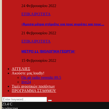
24 Φεβρουαρίου 2022
ΕΠΙΚΑΙΡΟΤΗΤΑ
«Άμεσα μέτρα στήριξης για τους αγρότες και τους…
21 Φεβρουαρίου 2022
ΕΠΙΚΑΙΡΟΤΗΤΑ
ΜΕΤΡΟ 11 ‘ΒΙΟΛΟΓΙΚΗ ΓΕΩΡΓΙΑ’
15 Φεβρουαρίου 2022
ΑΓΓΕΛΙΕΣ
Ακούστε μας loudly!
On air radio vereniki 89.5
live24
Τιμές αγροτικών προϊόντων
ΠΡΟΓΡΑΜΜΑ ΣΤΑΘΜΟΥ
Search
Search
for:
23.4
C
Ιεράπετρα