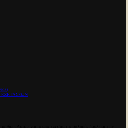
ids)
Ν ΕΞΕΤΑΣΕΩΝ
ασιθίου. Αυτό είναι το αποτέλεσμα της σκληρής δουλειάς των