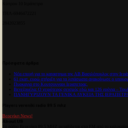
Κύπρου 10 Ιεράπετρα
ΤΗΛ-6946472221
2842023855
Πρόσφατα άρθρα
Νέα εποχή για το καταστημα της ΑΒ Βασιλόπουλος στην Ιερά
61 εκατ. ευρώ στήριξη για τα λιπάσματα ανακοίνωσε ο υπουρ
Πυρκαγια στο Κουτσουναρι Ιεραπετρας.
Βενεζουέλα: Ο χειρότερος σεισμός εδώ και 126 χρόνια – Του
ΠΑΝΗΓΥΡΊΖΟΥΝ ΤΑ ΓΕΝΙΚΑ ΛΥΚΕΙΑ ΤΗΣ ΙΕΡΑΠΕΤ
Players vereniki radio 89.5 mhz
Βερενίκη News!
About US
Το ράδιο Βερενίκη 89,5 MHZ μεταδίδεται στα FM από το καλοκαίρι 