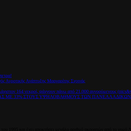
πετρα!
γός Αγροτικής Ανάπτυξης Μαργαρίτης Σχοινάς
λάχιστον 164 νεκροί, ψάχνουν πάνω από 21.000 αγνοούμενους (pics&v
ΡΑΣ ΜΕ 33% ΣΤΟΥΣ ΥΨΗΛΟΒΑΘΜΟΥΣ ΤΩΝ ΠΑΝΕΛΛΑΔΙΚΩ
του 1995 και έχει αποκτήσει μεγάλο αριθμό ακροατών από το νομό Λ