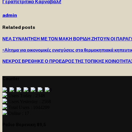
Γεραπετριτικο Καρναβάλι!
admin
Related posts
ΝΕΑ ΣΥΝΑΝΤΗΣΗ ΜΕ ΤΟΝ ΜΑΚΗ ΒΟΡΙΔΗ ΖΗΤΟΥΝ ΟΙ ΠΑΡΑΓΩ
«Αίτημα για οικονομικές ενισχύσεις στα θερμοκηπιακά κηπευτι
ΝΕΚΡΟΣ ΒΡΕΘΗΚΕ Ο ΠΡΟΕΔΡΟΣ ΤΗΣ ΤΟΠΙΚΗΣ ΚΟΙΝΟΤΗΤΑ
Counter
Users Today : 2348
Users Yesterday : 2568
Total Users : 1044209
Online : 17
Ραδιο Βερενικη 89,5