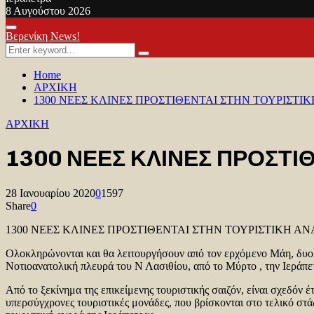
8 Αυγούστου 2026
Facebook
Twitter
Youtube
Primary
Βερενίκη News!
Menu
Search
Search
for:
Home
ΑΡΧΙΚΗ
1300 ΝΕΕΣ ΚΛΙΝΕΣ ΠΡΟΣΤΙΘΕΝΤΑΙ ΣΤΗΝ ΤΟΥΡΙΣΤΙ
ΑΡΧΙΚΗ
1300 ΝΕΕΣ ΚΛΙΝΕΣ ΠΡΟΣΤΙ
28 Ιανουαρίου 2020
0
1597
Share
0
1300 ΝΕΕΣ ΚΛΙΝΕΣ ΠΡΟΣΤΙΘΕΝΤΑΙ ΣΤΗΝ ΤΟΥΡΙΣΤΙΚΗ Α
Ολοκληρώνονται και θα λειτουργήσουν από τον ερχόμενο Μάη, δυο ν
Νοτιοανατολική πλευρά του Ν Λασιθίου, από το Μύρτο , την Ιεράπετ
Από το ξεκίνημα της επικείμενης τουριστικής σαιζόν, είναι σχεδόν 
υπερσύγχρονες τουριστικές μονάδες, που βρίσκονται στο τελικό στά