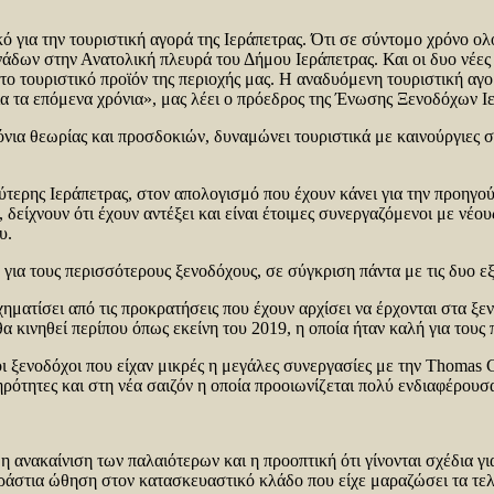
ό για την τουριστική αγορά της Ιεράπετρας. Ότι σε σύντομο χρόνο 
ων στην Ανατολική πλευρά του Δήμου Ιεράπετρας. Και οι δυο νέες 
το τουριστικό προϊόν της περιοχής μας. Η αναδυόμενη τουριστική αγο
για τα επόμενα χρόνια», μας λέει ο πρόεδρος της Ένωσης Ξενοδόχων 
ρόνια θεωρίας και προσδοκιών, δυναμώνει τουριστικά με καινούργιες
ύτερης Ιεράπετρας, στον απολογισμό που έχουν κάνει για την προηγού
δείχνουν ότι έχουν αντέξει και είναι έτοιμες συνεργαζόμενοι με νέου
υ.
 για τους περισσότερους ξενοδόχους, σε σύγκριση πάντα με τις δυο ε
χηματίσει από τις προκρατήσεις που έχουν αρχίσει να έρχονται στα ξ
 θα κινηθεί περίπου όπως εκείνη του 2019, η οποία ήταν καλή για του
ι ξενοδόχοι που είχαν μικρές η μεγάλες συνεργασίες με την Thomas
ηρότητες και στη νέα σαιζόν η οποία προοιωνίζεται πολύ ενδιαφέρουσ
 ανακαίνιση των παλαιότερων και η προοπτική ότι γίνονται σχέδια γι
τεράστια ώθηση στον κατασκευαστικό κλάδο που είχε μαραζώσει τα τελ