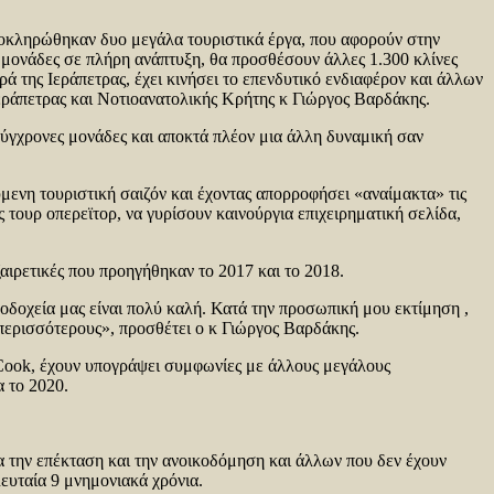
ολοκληρώθηκαν δυο μεγάλα τουριστικά έργα, που αφορούν στην
μονάδες σε πλήρη ανάπτυξη, θα προσθέσουν άλλες 1.300 κλίνες
ρά της Ιεράπετρας, έχει κινήσει το επενδυτικό ενδιαφέρον και άλλων
Ιεράπετρας και Νοτιοανατολικής Κρήτης κ Γιώργος Βαρδάκης.
 σύγχρονες μονάδες και αποκτά πλέον μια άλλη δυναμική σαν
μενη τουριστική σαιζόν και έχοντας απορροφήσει «αναίμακτα» τις
ς τουρ οπερεϊτορ, να γυρίσουν καινούργια επιχειρηματική σελίδα,
ξαιρετικές που προηγήθηκαν το 2017 και το 2018.
ενοδοχεία μας είναι πολύ καλή. Κατά την προσωπική μου εκτίμηση ,
ς περισσότερους», προσθέτει ο κ Γιώργος Βαρδάκης.
 Cook, έχουν υπογράψει συμφωνίες με άλλους μεγάλους
α το 2020.
α την επέκταση και την ανοικοδόμηση και άλλων που δεν έχουν
ευταία 9 μνημονιακά χρόνια.