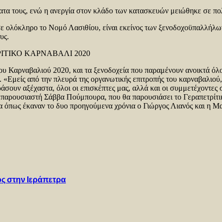
ματα τους, ενώ η ανεργία στον κλάδο των κατασκευών μειώθηκε σε π
ε ολόκληρο το Νομό Λασιθίου, είναι εκείνος των ξενοδοχοϋπαλλήλων,
υς.
ΙΤΙΚΟ ΚΑΡΝΑΒΑΛΙ 2020
ου Καρναβαλιού 2020, και τα ξενοδοχεία που παραμένουν ανοικτά όλο 
. «Εμείς από την πλευρά της οργανωτικής επιτροπής του καρναβαλιού
ράσουν αξέχαστα, όλοι οι επισκέπτες μας, αλλά και οι συμμετέχοντες 
παρουσιαστή Σάββα Πούμπουρα, που θα παρουσιάσει το Γεραπετρίτικο
α όπως έκαναν το δυο προηγούμενα χρόνια ο Γιώργος Λιανός και η Μ
ος στην Ιεράπετρα