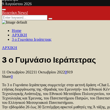
9 Αυγούστου 2026
Facebook
Twitter
Youtube
Primary
Βερενίκη News!
Menu
Search
Search
for:
Home
ΑΡΧΙΚΗ
3 ο Γυμνάσιο Ιεράπετρας
ΑΡΧΙΚΗ
3 ο Γυμνάσιο Ιεράπετρας
11 Οκτωβρίου 2022
11 Οκτωβρίου 2022
0
919
Share
0
Το 3 ο Γυμνάσιο Ιεράπετρας συμμετείχε στην φετινή δράση «Chat L
ετήσιας διοργάνωσης της «Βραδιάς του Ερευνητή» του Εθνικού Κέν
Τεχνολογικής Ανάπτυξης, του Εθνικού Μετσόβιου Πολυτεχνείου, το
Τεχνολογίας και Έρευνας, του Πανεπιστήμιου Πατρών, του Πανεπισ
του Ελληνικού Μεσογειακού Πανεπιστήμιου.
Την εβδομάδα 26 έως 30 Σεπτέμβρη αρκετοί μαθητές της Ά τάξης, χ