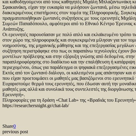
και καθοδηγούμενοι από τους καθηγητές Μιχάλη Μπλαζαντωνάκη κ
Σφακιανάκη, είχαν την ευκαιρία να μιλήσουν ζωντανά, μέσω τηλεδι
διακεκριμένους επιστήμονες στον τομέα της Πληροφορικής. Συγκεκ
πραγματοποιήθηκαν ζωντανές συζητήσεις με τους ερευνητές Μιχάλ
Συμεών Παπαδόπουλο, αμφότεροι από το Εθνικό Κέντρο Έρευνας κ
Ανάπτυξης.
Οι ερευνητές παρουσίασαν με πολύ απλό και εκλαϊκευμένο τρόπο τις
στον χώρο της πληροφορικής και συγκεκριμένα μίλησαν για τον τομέ
νοημοσύνης, της μηχανικής μάθησης και της επεξεργασίας μεγάλων
συζήτηση περιστράφηκε στο πως οι παραπάνω τεχνολογίες έχουν βο
μοντέλων πρόβλεψης και στην εξόρυξη γνώσης από δεδομένα, στην
παραπληροφόρησης στο διαδίκτυο και την επαλήθευση ή κατάρριψη
περιεχομένου, όπως για παράδειγμα οι ψηφιακά επεξεργασμένες εικό
Εκτός από τον ζωντανό διάλογο, οι καλεσμένοι μας απάντησαν και σ
που είχαν προετοιμάσει οι μαθητές μας βασιζόμενοι στο ερευνητικό 
Ευχαριστούμε θερμά τους ερευνητές, που έδωσαν αυτή την μοναδικ
μαθητές μας αλλά και συνολικά τους συντελεστές της διοργάνωσης 
Ερευνητή».
Πληροφορίες για τη δράση «Chat Lab» της «Βραδιάς του Ερευνητή
https://researchersnight.gr/chat-lab/
Share
0
previous post