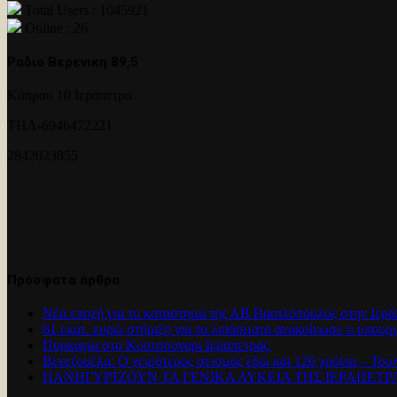
Total Users : 1045921
Online : 26
Ραδιο Βερενικη 89,5
Κύπρου 10 Ιεράπετρα
ΤΗΛ-6946472221
2842023855
Πρόσφατα άρθρα
Νέα εποχή για το καταστημα της ΑΒ Βασιλόπουλος στην Ιερά
61 εκατ. ευρώ στήριξη για τα λιπάσματα ανακοίνωσε ο υπουρ
Πυρκαγια στο Κουτσουναρι Ιεραπετρας.
Βενεζουέλα: Ο χειρότερος σεισμός εδώ και 126 χρόνια – Του
ΠΑΝΗΓΥΡΊΖΟΥΝ ΤΑ ΓΕΝΙΚΑ ΛΥΚΕΙΑ ΤΗΣ ΙΕΡΑΠΕΤ