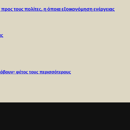
προς τους πολίτες, η όποια εξοικονόμηση ενέργειας
ας
«κόβουν» φέτος τους περισσότερους