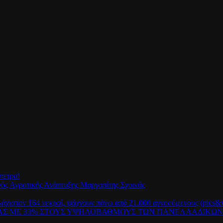
πετρα!
γός Αγροτικής Ανάπτυξης Μαργαρίτης Σχοινάς
λάχιστον 164 νεκροί, ψάχνουν πάνω από 21.000 αγνοούμενους (pics&v
ΡΑΣ ΜΕ 33% ΣΤΟΥΣ ΥΨΗΛΟΒΑΘΜΟΥΣ ΤΩΝ ΠΑΝΕΛΛΑΔΙΚΩ