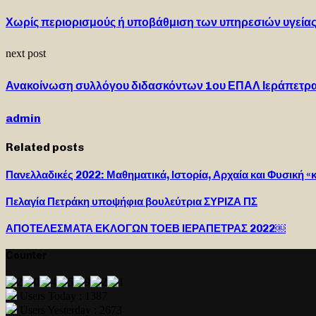
Χωρίς περιορισμούς ή υποβάθμιση των υπηρεσιών υγείας 
next post
Ανακοίνωση συλλόγου διδασκόντων 1ου ΕΠΑΛ Ιεράπετρ
admin
Related posts
Πανελλαδικές 2022: Μαθηματικά, Ιστορία, Αρχαία και Φυσική 
Πελαγία Πετράκη υποψήφια βουλεύτρια ΣΥΡΙΖΑ ΠΣ
ΑΠΟΤΕΛΕΣΜΑΤΑ ΕΚΛΟΓΩΝ ΤΟΕΒ ΙΕΡΑΠΕΤΡΑΣ 2022￼
Counter
Users Today : 1387
Users Yesterday : 2673