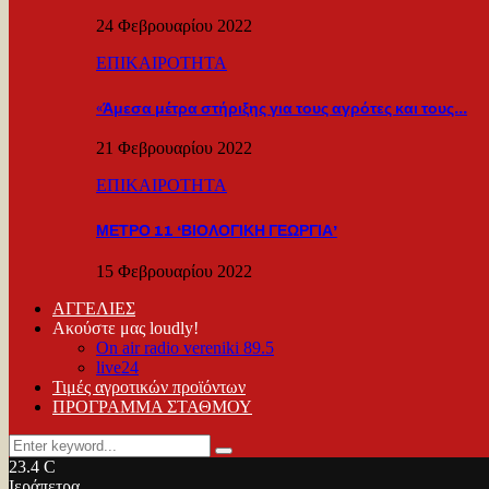
24 Φεβρουαρίου 2022
ΕΠΙΚΑΙΡΟΤΗΤΑ
«Άμεσα μέτρα στήριξης για τους αγρότες και τους…
21 Φεβρουαρίου 2022
ΕΠΙΚΑΙΡΟΤΗΤΑ
ΜΕΤΡΟ 11 ‘ΒΙΟΛΟΓΙΚΗ ΓΕΩΡΓΙΑ’
15 Φεβρουαρίου 2022
ΑΓΓΕΛΙΕΣ
Ακούστε μας loudly!
On air radio vereniki 89.5
live24
Τιμές αγροτικών προϊόντων
ΠΡΟΓΡΑΜΜΑ ΣΤΑΘΜΟΥ
Search
Search
for:
23.4
C
Ιεράπετρα