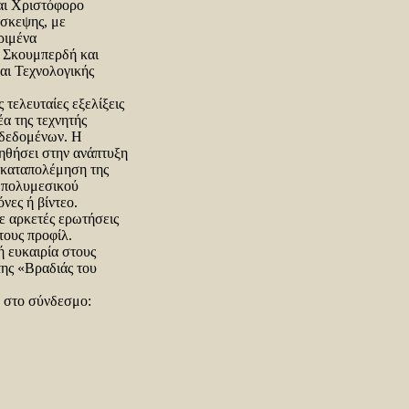
αι Χριστόφορο
άσκεψης, με
ριμένα
η Σκουμπερδή και
αι Τεχνολογικής
 τελευταίες εξελίξεις
α της τεχνητής
 δεδομένων. Η
ηθήσει στην ανάπτυξη
 καταπολέμηση της
 πολυμεσικού
νες ή βίντεο.
ε αρκετές ερωτήσεις
τους προφίλ.
ή ευκαιρία στους
της «Βραδιάς του
» στο σύνδεσμο: