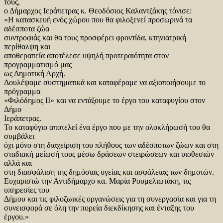
τους,
ο Δήμαρχος Ιεράπετρας κ. Θεοδόσιος Καλαντζάκης τόνισε:
«Η κατασκευή ενός χώρου που θα φιλοξενεί προσωρινά τα
αδέσποτα ζώα
συντροφιάς και θα τους προσφέρει φροντίδα, κτηνιατρική
περίθαλψη και
αποθεραπεία αποτέλεσε υψηλή προτεραιότητα στον
προγραμματισμό μας
ως Δημοτική Αρχή.
Δουλέψαμε συστηματικά και καταφέραμε να αξιοποιήσουμε το
πρόγραμμα
«Φιλόδημος ΙΙ» και να εντάξουμε το έργο του καταφυγίου στον
Δήμο
Ιεράπετρας.
Το καταφύγιο αποτελεί ένα έργο που με την ολοκλήρωσή του θα
συμβάλει
όχι μόνο στη διαχείριση του πλήθους των αδέσποτων ζώων και στη
σταδιακή μείωσή τους μέσω δράσεων στειρώσεων και υιοθεσιών
αλλά και
στη διασφάλιση της δημόσιας υγείας και ασφάλειας των δημοτών.
Ευχαριστώ την Αντιδήμαρχο κα. Μαρία Ρουμελιωτάκη, τις
υπηρεσίες του
Δήμου και τις φιλοζωικές οργανώσεις για τη συνεργασία και για τη
συνεισφορά σε όλη την πορεία διεκδίκησης και ένταξης του
έργου.»