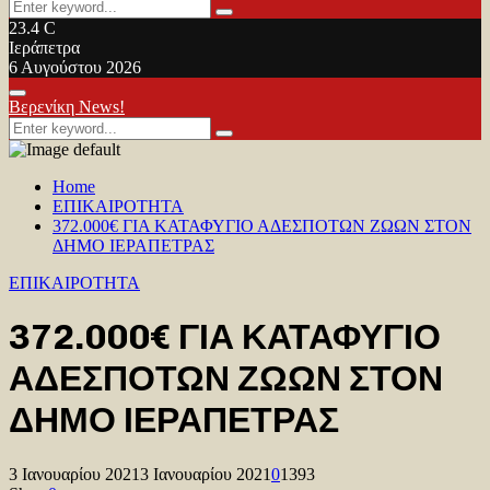
Search
Search
for:
23.4
C
Ιεράπετρα
6 Αυγούστου 2026
Facebook
Twitter
Youtube
Primary
Βερενίκη News!
Menu
Search
Search
for:
Home
ΕΠΙΚΑΙΡΟΤΗΤΑ
372.000€ ΓΙΑ ΚΑΤΑΦΥΓΙΟ ΑΔΕΣΠΟΤΩΝ ΖΩΩΝ ΣΤΟΝ
ΔΗΜΟ ΙΕΡΑΠΕΤΡΑΣ
ΕΠΙΚΑΙΡΟΤΗΤΑ
372.000€ ΓΙΑ ΚΑΤΑΦΥΓΙΟ
ΑΔΕΣΠΟΤΩΝ ΖΩΩΝ ΣΤΟΝ
ΔΗΜΟ ΙΕΡΑΠΕΤΡΑΣ
3 Ιανουαρίου 2021
3 Ιανουαρίου 2021
0
1393