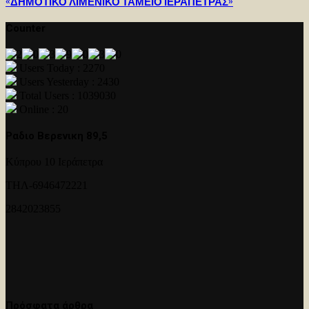
«ΔΗΜΟΤΙΚΟ ΛΙΜΕΝΙΚΟ ΤΑΜΕΙΟ ΙΕΡΑΠΕΤΡΑΣ»
Counter
Users Today : 2270
Users Yesterday : 2430
Total Users : 1039030
Online : 20
Ραδιο Βερενικη 89,5
Κύπρου 10 Ιεράπετρα
ΤΗΛ-6946472221
2842023855
Πρόσφατα άρθρα