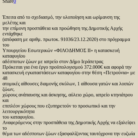
Share
0
Έπειτα από το σχεδιασμό, την υλοποίηση και ωρίμανση της
μελέτης και
την επίμονη προσπάθεια και προώθηση της Δημοτικής Αρχής
εντάχθηκε
(απόφαση με αριθμ. πρωτοκ. 91036/23.12.2020) στο πρόγραμμα
του
Υπουργείου Εσωτερικών «ΦΙΛΟΔΗΜΟΣ ΙΙ» η κατασκευή
καταφυγίου
αδέσποτων ζώων με ιατρείο στον Δήμο Ιεράπετρας
Πρόκειται για ένα έργο προϋπολογισμού 372.000€ και αφορά την
κατασκευή εγκαταστάσεων καταφυγίου στην θέση «Πετρούνια» με
48
ατομικές αίθουσες διαμονής σκύλων, 1 αίθουσα γατών και λοιπών
ζώων,
χώρους ανάπαυσης και άσκησης, αύλειο χώρο, ιατρείο κτηνιάτρου
και
επιπλέον χώρους που εξυπηρετούν το προσωπικό και την
λειτουργικότητα
του καταφυγίου.
Αναφερόμενος στην προσπάθεια της Δημοτικής Αρχής να εξαλείψει
το
θέμα των αδέσποτων ζώων εξασφαλίζοντας ταυτόχρονα την ευζωία