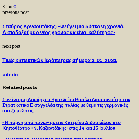
Share
0
previous post
Σταύρος Αρναουτάκης: «Φεύγει μια δύσκολη χρονιά.
Αισιοδοξούμε ο νέος χρόνος να είναι καλύτερος»
next post
Τιμές κηπευτικών Ιεράπετρας σήμερα 3-01-2021
admin
Related posts
Συνάντηση Δημάρχου Ηρακλείου Βασίλη Λαμπρινού με τον
Στρατιωτικό Εισαγγελέα της Ιταλίας με θέμα τις γερμανικές
αποζημιώσεις
«Η πόρνη από πάνω» με την Κατερίνα Διδασκάλου στο
Κηποθέατρο «Ν. Καζαντζάκης»στις 14 και 15 Ιουλίου