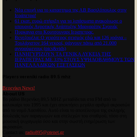
Νέα εποχή για το καταστημα της ΑΒ Βασιλόπουλος στην
Ιεράπετρα!
61 εκατ. ευρώ στήριξη για τα λιπάσματα ανακοίνωσε ο
υπουργός Αγροτικής Ανάπτυξης Μαργαρίτης Σχοινάς
Πυρκαγια στο Κουτσουναρι Ιεραπετρας.
Βενεζουέλα: Ο χειρότερος σεισμός εδώ και 126 χρόνια –
Τουλάχιστον 164 νεκροί, ψάχνουν πάνω από 21.000
αγνοούμενους (pics&vids)
ΠΑΝΗΓΥΡΊΖΟΥΝ ΤΑ ΓΕΝΙΚΑ ΛΥΚΕΙΑ ΤΗΣ
ΙΕΡΑΠΕΤΡΑΣ ΜΕ 33% ΣΤΟΥΣ ΥΨΗΛΟΒΑΘΜΟΥΣ ΤΩΝ
ΠΑΝΕΛΛΑΔΙΚΩΝ ΕΞΕΤΑΣΕΩΝ
Players vereniki radio 89.5 mhz
Βερενίκη News!
About US
Το ράδιο Βερενίκη 89,5 MHZ μεταδίδεται στα FM από το
καλοκαίρι του 1995 και έχει αποκτήσει μεγάλο αριθμό ακροατών
από το νομό Λασιθίου. Αυτό είναι το αποτέλεσμα της σκληρής
δουλειάς των παραγωγών και στελεχών του σταθμού, τόσο στη
μουσική ψυχαγωγία όσο και στην σωστή ενημέρωση των
ακροατών.
Contact us:
radio895@otenet.gr