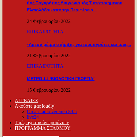
8ος Παγκρήτιος Διαγωνισμός Τυποποιημένου
Ελαιολάδου από την Περιφέρεια…
24 Φεβρουαρίου 2022
ΕΠΙΚΑΙΡΟΤΗΤΑ
«Άμεσα μέτρα στήριξης για τους αγρότες και τους…
21 Φεβρουαρίου 2022
ΕΠΙΚΑΙΡΟΤΗΤΑ
ΜΕΤΡΟ 11 ‘ΒΙΟΛΟΓΙΚΗ ΓΕΩΡΓΙΑ’
15 Φεβρουαρίου 2022
ΑΓΓΕΛΙΕΣ
Ακούστε μας loudly!
On air radio vereniki 89.5
live24
Τιμές αγροτικών προϊόντων
ΠΡΟΓΡΑΜΜΑ ΣΤΑΘΜΟΥ