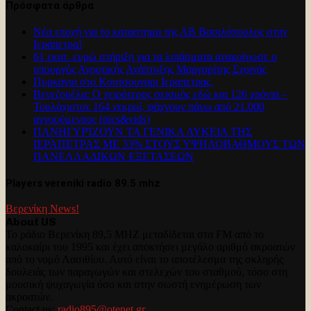
Πρόσφατα άρθρα
Νέα εποχή για το καταστημα της ΑΒ Βασιλόπουλος στην
Ιεράπετρα!
61 εκατ. ευρώ στήριξη για τα λιπάσματα ανακοίνωσε ο
υπουργός Αγροτικής Ανάπτυξης Μαργαρίτης Σχοινάς
Πυρκαγια στο Κουτσουναρι Ιεραπετρας.
Βενεζουέλα: Ο χειρότερος σεισμός εδώ και 126 χρόνια –
Τουλάχιστον 164 νεκροί, ψάχνουν πάνω από 21.000
αγνοούμενους (pics&vids)
ΠΑΝΗΓΥΡΊΖΟΥΝ ΤΑ ΓΕΝΙΚΑ ΛΥΚΕΙΑ ΤΗΣ
ΙΕΡΑΠΕΤΡΑΣ ΜΕ 33% ΣΤΟΥΣ ΥΨΗΛΟΒΑΘΜΟΥΣ ΤΩΝ
ΠΑΝΕΛΛΑΔΙΚΩΝ ΕΞΕΤΑΣΕΩΝ
Players vereniki radio 89.5 mhz
Βερενίκη News!
About US
Το ράδιο Βερενίκη 89,5 MHZ μεταδίδεται στα FM από το
καλοκαίρι του 1995 και έχει αποκτήσει μεγάλο αριθμό ακροατών
από το νομό Λασιθίου. Αυτό είναι το αποτέλεσμα της σκληρής
δουλειάς των παραγωγών και στελεχών του σταθμού, τόσο στη
μουσική ψυχαγωγία όσο και στην σωστή ενημέρωση των
ακροατών.
Contact us:
radio895@otenet.gr