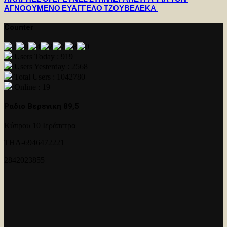
ΑΓΝΟΟΥΜΕΝΟ ΕΥΑΓΓΕΛΟ ΤΖΟΥΒΕΛΕΚΑ
Counter
Users Today : 919
Users Yesterday : 2568
Total Users : 1042780
Online : 19
Ραδιο Βερενικη 89,5
Κύπρου 10 Ιεράπετρα
ΤΗΛ-6946472221
2842023855