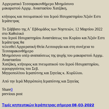
Αρχιερατικό Τεσσαρακονθήμερο Μνημόσυνο
μακαριστού Αρχιμ. Αναστασίου Χατζάκη,
κτήτορος και πνευματικού του Ιερού Ησυχαστηρίου Άξιόν Εστι
Ιεράπετρας
Το Σάββατο της Α´ Εβδομάδος των Νηστειών, 12 Μαρτίου 2022
στο Καθολικό
του Ιερού Ησυχαστηρίου Αναστάσεως του Κυρίου και Άξιόν Εστι
Ιεράπετρας θα
τελεσθεί Αρχιερατική Θεία Λειτουργία και στη συνέχεια το
Τεσσαρακονθήμερο
Μνημόσυνο υπέρ αναπαύσεως της ψυχής του μακαριστού Αρχιμ.
Αναστασίου
Χατζάκη, κτήτορος και πνευματικού του Ιερού Ησυχαστηρίου,
ιερουργούντος του Σεβ.
Μητροπολίτου Ιεραπύτνης και Σητείας κ. Κυρίλλου.
Από την Ιερά Μητρόπολη Ιεραπύτνης και Σητείας
Share
0
previous post
Τιμές κηπευτικών Ιεράπετρας σήμερα 08-03-2022