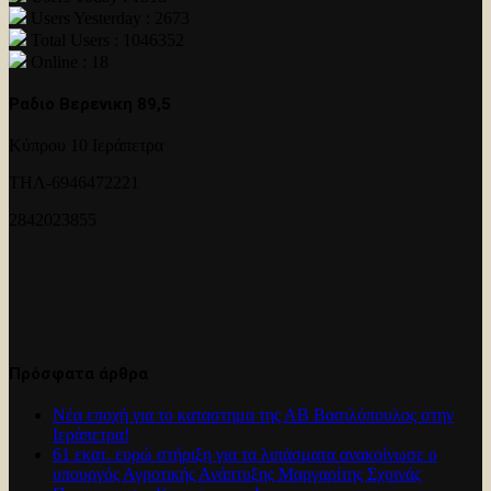
Users Yesterday : 2673
Total Users : 1046352
Online : 18
Ραδιο Βερενικη 89,5
Κύπρου 10 Ιεράπετρα
ΤΗΛ-6946472221
2842023855
Πρόσφατα άρθρα
Νέα εποχή για το καταστημα της ΑΒ Βασιλόπουλος στην
Ιεράπετρα!
61 εκατ. ευρώ στήριξη για τα λιπάσματα ανακοίνωσε ο
υπουργός Αγροτικής Ανάπτυξης Μαργαρίτης Σχοινάς