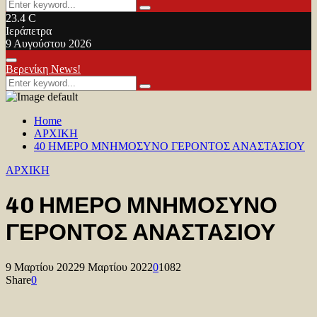
Search
Search
for:
23.4
C
Ιεράπετρα
9 Αυγούστου 2026
Facebook
Twitter
Youtube
Primary
Βερενίκη News!
Menu
Search
Search
for:
Home
ΑΡΧΙΚΗ
40 ΗΜΕΡΟ ΜΝΗΜΟΣΥΝΟ ΓΕΡΟΝΤΟΣ ΑΝΑΣΤΑΣΙΟΥ
ΑΡΧΙΚΗ
40 ΗΜΕΡΟ ΜΝΗΜΟΣΥΝΟ
ΓΕΡΟΝΤΟΣ ΑΝΑΣΤΑΣΙΟΥ
9 Μαρτίου 2022
9 Μαρτίου 2022
0
1082
Share
0