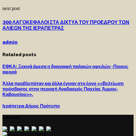
next post
300 ΛΑΓΟΚΕΦΑΛΟΙ ΣΤΑ ΔΙΧΤΥΑ ΤΟΥ ΠΡΟΕΔΡΟΥ ΤΩΝ
ΑΛΙΕΩΝ ΤΗΣ ΙΕΡΑΠΕΤΡΑΣ
admin
Related posts
ΕΦΚΑ: Ξεκινά άμεσα η διαγραφή παλαιών οφειλών -Ποιους
αφορά
Άλλα προβλεπόταν και άλλα έγιναν στο έργο <<Βελτίωση
πρόσβασης στην περιοχή Αναδασμός Παχείας Άμμου-
Καβουσίου>>.
Ιεράπετρα Δήμος Πρότυπο
Counter
Users Today : 1818