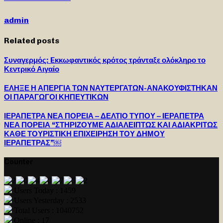
admin
Related posts
Συναγερμός: Eκκωφαντικός κρότος τράνταξε ολόκληρο το
Κεντρικό Αιγαίο
ΕΛΗΞΕ Η ΑΠΕΡΓΙΑ ΤΩΝ ΝΑΥΤΕΡΓΑΤΩΝ-ΑΝΑΚΟΥΦΙΣΤΗΚΑΝ
ΟΙ ΠΑΡΑΓΩΓΟΙ ΚΗΠΕΥΤΙΚΩΝ
ΙΕΡΑΠΕΤΡΑ ΝΕΑ ΠΟΡΕΙΑ – ΔΕΛΤΙΟ ΤΥΠΟΥ – ΙΕΡΑΠΕΤΡΑ
ΝΕΑ ΠΟΡΕΙΑ “ΣΤΗΡΙΖΟΥΜΕ ΑΔΙΑΛΕΙΠΤΩΣ ΚΑΙ ΑΔΙΑΚΡΙΤΩΣ
ΚΑΘΕ ΤΟΥΡΙΣΤΙΚΗ ΕΠΙΧΕΙΡΗΣΗ ΤΟΥ ΔΗΜΟΥ
ΙΕΡΑΠΕΤΡΑΣ”￼
Counter
Users Today : 1459
Users Yesterday : 2533
Total Users : 1040752
Online : 17