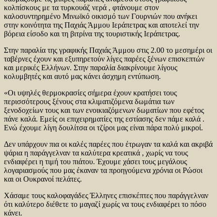
κολπίσκους με τα τυρκουάζ νερά , φτάνουμε στον
καλοσυντηρημένο Μινωϊκό οικισμό των Γουρνιών που ανήκει
στην κοινότητα της Παχιάς Άμμου Ιεράπετρας και αποτελεί την
βόρεια είσοδο και τη βιτρίνα της τουριστικής Ιεράπετρας.
Στην παραλία της γραφικής Παχιάς Άμμου στις 2.00 το μεσημέρι οι
ταβέρνες έχουν και εξυπηρετούν λίγες παρέες ξένων επισκεπτών
και μερικές Ελλήνων. Στην παραλία διακρίνουμε λίγους
κολυμβητές και αυτό μας κάνει άσχημη εντύπωση.
«Οι υψηλές θερμοκρασίες σήμερα έχουν κρατήσει τους
περισσότερους ξένους στα κλιματιζόμενα δωμάτια των
ξενοδοχείων τους και των ενοικιαζόμενων δωματίων που εφέτος
πάνε καλά. Εμείς οι επιχειρηματίες της εστίασης δεν πάμε καλά .
Ενώ έχουμε λίγη δουλίτσα οι τζίροι μας είναι πάρα πολύ μικροί.
Δεν υπάρχουν πια οι καλές παρέες που έτρωγαν τα καλά και ακριβά
ψάρια η παράγγελναν τα καλύτερα κρεατικά , χωρίς να τους
ενδιαφέρει η τιμή του πιάτου. Έχουμε χάσει τους μεγάλους
λογαριασμούς που μας έκαναν τα προηγούμενα χρόνια οι Ρώσοι
και οι Ουκρανοί πελάτες.
Χάσαμε τους καλοφαγάδες Έλληνες επισκέπτες που παράγγελναν
ότι καλύτερο διέθετε το μαγαζί χωρίς να τους ενδιαφέρει το πόσο
κάνει.