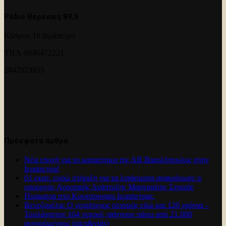
Ραδιο Βερενικη 89,5
Κύπρου 10 Ιεράπετρα
ΤΗΛ-6946472221
2842023855
Πρόσφατα άρθρα
Νέα εποχή για το καταστημα της ΑΒ Βασιλόπουλος στην
Ιεράπετρα!
61 εκατ. ευρώ στήριξη για τα λιπάσματα ανακοίνωσε ο
υπουργός Αγροτικής Ανάπτυξης Μαργαρίτης Σχοινάς
Πυρκαγια στο Κουτσουναρι Ιεραπετρας.
Βενεζουέλα: Ο χειρότερος σεισμός εδώ και 126 χρόνια –
Τουλάχιστον 164 νεκροί, ψάχνουν πάνω από 21.000
αγνοούμενους (pics&vids)