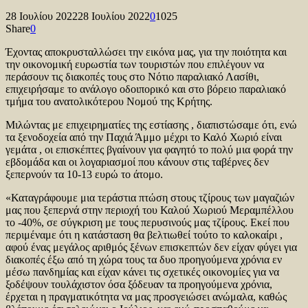
28 Ιουλίου 2022
28 Ιουλίου 2022
0
1025
Share
0
Έχοντας αποκρυσταλλώσει την εικόνα μας, για την ποιότητα και
την οικονομική ευρωστία των τουριστών που επιλέγουν να
περάσουν τις διακοπές τους στο Νότιο παραλιακό Λασίθι,
επιχειρήσαμε το ανάλογο οδοιπορικό και στο βόρειο παραλιακό
τμήμα του ανατολικότερου Νομού της Κρήτης.
Μιλώντας με επιχειρηματίες της εστίασης , διαπιστώσαμε ότι, ενώ
τα ξενοδοχεία από την Παχιά Άμμο μέχρι το Καλό Χωριό είναι
γεμάτα , οι επισκέπτες βγαίνουν για φαγητό το πολύ μια φορά την
εβδομάδα και οι λογαριασμοί που κάνουν στις ταβέρνες δεν
ξεπερνούν τα 10-13 ευρώ το άτομο.
«Καταγράφουμε μια τεράστια πτώση στους τζίρους των μαγαζιών
μας που ξεπερνά στην περιοχή του Καλού Χωριού Μεραμπέλλου
το -40%, σε σύγκριση με τους περυσινούς μας τζίρους. Εκεί που
περιμέναμε ότι η κατάσταση θα βελτιωθεί τούτο το καλοκαίρι ,
αφού ένας μεγάλος αριθμός ξένων επισκεπτών δεν είχαν φύγει για
διακοπές έξω από τη χώρα τους τα δυο προηγούμενα χρόνια εν
μέσω πανδημίας και είχαν κάνει τις σχετικές οικονομίες για να
ξοδέψουν τουλάχιστον όσα ξόδευαν τα προηγούμενα χρόνια,
έρχεται η πραγματικότητα να μας προσγειώσει ανώμαλα, καθώς