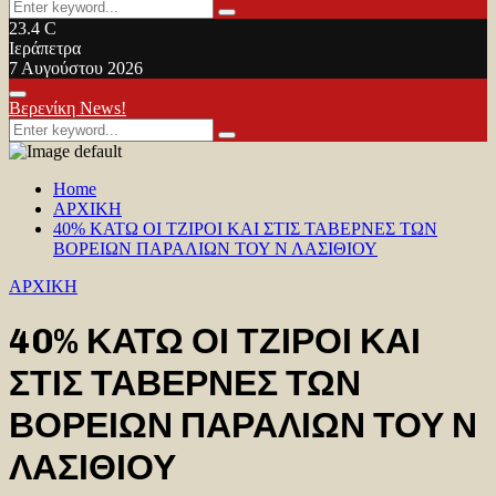
Search
Search
for:
23.4
C
Ιεράπετρα
7 Αυγούστου 2026
Facebook
Twitter
Youtube
Primary
Βερενίκη News!
Menu
Search
Search
for:
Home
ΑΡΧΙΚΗ
40% ΚΑΤΩ ΟΙ ΤΖΙΡΟΙ ΚΑΙ ΣΤΙΣ ΤΑΒΕΡΝΕΣ ΤΩΝ
ΒΟΡΕΙΩΝ ΠΑΡΑΛΙΩΝ ΤΟΥ Ν ΛΑΣΙΘΙΟΥ
ΑΡΧΙΚΗ
40% ΚΑΤΩ ΟΙ ΤΖΙΡΟΙ ΚΑΙ
ΣΤΙΣ ΤΑΒΕΡΝΕΣ ΤΩΝ
ΒΟΡΕΙΩΝ ΠΑΡΑΛΙΩΝ ΤΟΥ Ν
ΛΑΣΙΘΙΟΥ