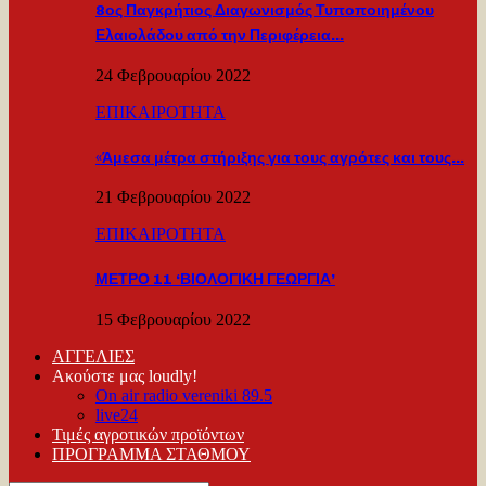
8ος Παγκρήτιος Διαγωνισμός Τυποποιημένου
Ελαιολάδου από την Περιφέρεια…
24 Φεβρουαρίου 2022
ΕΠΙΚΑΙΡΟΤΗΤΑ
«Άμεσα μέτρα στήριξης για τους αγρότες και τους…
21 Φεβρουαρίου 2022
ΕΠΙΚΑΙΡΟΤΗΤΑ
ΜΕΤΡΟ 11 ‘ΒΙΟΛΟΓΙΚΗ ΓΕΩΡΓΙΑ’
15 Φεβρουαρίου 2022
ΑΓΓΕΛΙΕΣ
Ακούστε μας loudly!
On air radio vereniki 89.5
live24
Τιμές αγροτικών προϊόντων
ΠΡΟΓΡΑΜΜΑ ΣΤΑΘΜΟΥ