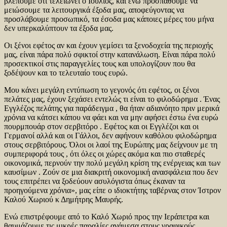
βλέπουμε ότι τελειώνει ο Ιούλιος, και ενώ προσπαθούμε να
μειώσουμε τα λειτουργικά έξοδα μας, αποφεύγοντας να
προσλάβουμε προσωπικό, τα έσοδα μας κάποιες μέρες του μήνα
δεν υπερκαλύπτουν τα έξοδα μας.
Οι ξένοι εφέτος αν και έχουν γεμίσει τα ξενοδοχεία της περιοχής
μας, είναι πάρα πολύ σφικτοί στην κατανάλωση. Είναι πάρα πολύ
προσεκτικοί στις παραγγελίες τους και υπολογίζουν που θα
ξοδέψουν και το τελευταίο τους ευρώ.
Μου κάνει μεγάλη εντύπωση το γεγονός ότι εφέτος, οι ξένοι
πελάτες μας, έχουν ξεχάσει εντελώς τι είναι το φιλοδώρημα . Ένας
Εγγλέζος πελάτης για παράδειγμα , θα ήταν αδιανόητο πριν μερικά
χρόνια να κάτσει κάπου να φάει και να μην αφήσει έστω ένα ευρώ
πουρμπουάρ στον σερβιτόρο . Εφέτος και οι Εγγλέζοι και οι
Γερμανοί αλλά και οι Γάλλοι, δεν αφήνουν καθόλου φιλοδώρημα
στους σερβιτόρους. Όλοι οι λαοί της Ευρώπης μας δείχνουν με τη
συμπεριφορά τους , ότι όλες οι χώρες ακόμα και πιο σταθερές
οικονομικά, περνούν την πολύ μεγάλη κρίση της ενέργειας και των
καυσίμων . Ζούν σε μια διακριτή οικονομική ανασφάλεια που δεν
τους επιτρέπει να ξοδεύουν ασυλόγιστα όπως έκαναν τα
προηγούμενα χρόνια», μας είπε ο ιδιοκτήτης ταβέρνας στον Ίστρον
Καλού Χωριού κ Δημήτρης Μαυρής.
Ενώ επιστρέφουμε από το Καλό Χωριό προς την Ιεράπετρα και
θαυμάζουμε τις μικρές παραλίες ανάμεσα στους γραφικούς